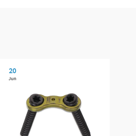
20
2
Jun
Ju