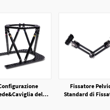
Configurazione
Fissatore Pelvi
ede&Caviglia del
Standard di Fissa
atore Esterno a Sei
Esterno Unilater