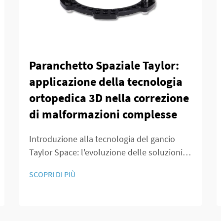
Paranchetto Spaziale Taylor:
applicazione della tecnologia
ortopedica 3D nella correzione
di malformazioni complesse
Introduzione alla tecnologia del gancio
Taylor Space: l'evoluzione delle soluzioni
ortopediche 3D nella correzione delle
SCOPRI DI PIÙ
deformità La medicina ortopedica è
cambiata drasticamente da quando un
tempo la chirurgia significava grandi
incisioni e poco controllo sui risultati. Ai