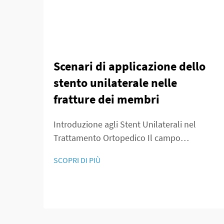
Scenari di applicazione dello
stento unilaterale nelle
fratture dei membri
Introduzione agli Stent Unilaterali nel
Trattamento Ortopedico Il campo
dell'ortopedia sta vivendo grandi
SCOPRI DI PIÙ
cambiamenti grazie agli stent unilateral che
offrono nuovi approcci nella gestione delle
fratture ossee. Per decenni, i medici hanno
utilizzato principalmente fissatori esterni
per...