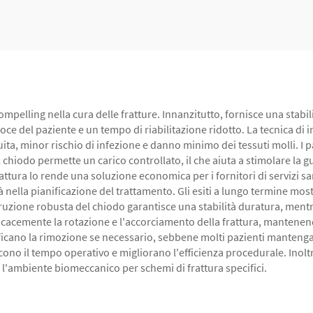
Assi
mpelling nella cura delle fratture. Innanzitutto, fornisce una stabi
e del paziente e un tempo di riabilitazione ridotto. La tecnica di
ita, minor rischio di infezione e danno minimo dei tessuti molli. 
l chiodo permette un carico controllato, il che aiuta a stimolare la
 frattura lo rende una soluzione economica per i fornitori di servizi s
tà nella pianificazione del trattamento. Gli esiti a lungo termine most
truzione robusta del chiodo garantisce una stabilità duratura, mentr
icacemente la rotazione e l'accorciamento della frattura, mantenendo
ficano la rimozione se necessario, sebbene molti pazienti manteng
cono il tempo operativo e migliorano l'efficienza procedurale. Inolt
e l'ambiente biomeccanico per schemi di frattura specifici.