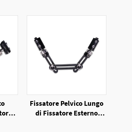
co
Fissatore Pelvico Lungo
tore
di Fissatore Esterno
ale
Unilaterale