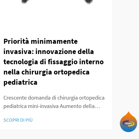
Priorità minimamente
Dal
invasiva: innovazione della
met
tecnologia di fissaggio interno
app
nella chirurgia ortopedica
sis
pediatrica
del
Crescente domanda di chirurgia ortopedica
Intr
pediatrica mini-invasiva Aumento della
Fissa
prevalenza di disturbi muscoloscheletrici
Prev
SCOPRI DI PIÙ
SCOPR
infantili Abbiamo osservato un vero e
Cavi
proprio aumento dei casi di diagnosi di
cavig