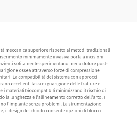
lità meccanica superiore rispetto ai metodi tradizionali
 inserimento minimamente invasiva porta a incisioni
I pazienti solitamente sperimentano meno dolore post-
 guarigione ossea attraverso forze di compressione
anitari. La compatibilità del sistema con approcci
rano eccellenti tassi di guarigione delle fratture e
e i materiali biocompatibili minimizzano il rischio di
 la lunghezza e l'allineamento corretto dell'arto. I
ano l'implante senza problemi. La strumentazione
re, il design del chiodo consente opzioni di blocco