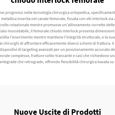
chiodo interlock femorale
tivo progresso nella tecnologia chirurgica ortopedica, specificament
metallica inserita nel canale femorale, fissata con viti interlock sia
ntrollo rotazionale mentre promuove un'allineamento corretto delle 
ciaio inossidabile, il femorale chiodo interlock presenta dimension
cilita l'inserimento mentre mantiene l'integrità strutturale, e la sua
i chirurghi di affrontare efficacemente diversi schemi di frattura. 
spositivi di targeting avanzati per un posizionamento accurato del
emorale complesse, fratture sotto-trancante e casi che richiedono un
ntegrade che retrograde, offrendo flessibilità chirurgica basata su s
Nuove Uscite di Prodotti