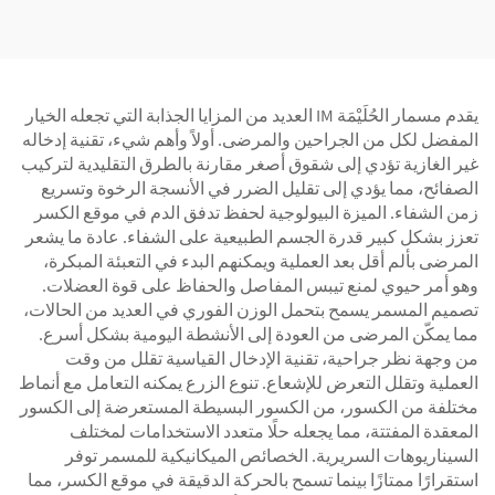
يقدم مسمار الحُلَيْمَة IM العديد من المزايا الجذابة التي تجعله الخيار
المفضل لكل من الجراحين والمرضى. أولاً وأهم شيء، تقنية إدخاله
غير الغازية تؤدي إلى شقوق أصغر مقارنة بالطرق التقليدية لتركيب
الصفائح، مما يؤدي إلى تقليل الضرر في الأنسجة الرخوة وتسريع
زمن الشفاء. الميزة البيولوجية لحفظ تدفق الدم في موقع الكسر
تعزز بشكل كبير قدرة الجسم الطبيعية على الشفاء. عادة ما يشعر
المرضى بألم أقل بعد العملية ويمكنهم البدء في التعبئة المبكرة،
وهو أمر حيوي لمنع تيبس المفاصل والحفاظ على قوة العضلات.
تصميم المسمر يسمح بتحمل الوزن الفوري في العديد من الحالات،
مما يمكّن المرضى من العودة إلى الأنشطة اليومية بشكل أسرع.
من وجهة نظر جراحية، تقنية الإدخال القياسية تقلل من وقت
العملية وتقلل التعرض للإشعاع. تنوع الزرع يمكنه التعامل مع أنماط
مختلفة من الكسور، من الكسور البسيطة المستعرضة إلى الكسور
المعقدة المفتتة، مما يجعله حلًا متعدد الاستخدامات لمختلف
السيناريوهات السريرية. الخصائص الميكانيكية للمسمر توفر
استقرارًا ممتازًا بينما تسمح بالحركة الدقيقة في موقع الكسر، مما