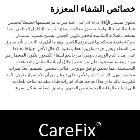
خصائص الشفاء المعززة
يحتوي مسمار الحُumerus IM على عدة ميزات تم تصميمها خصيصًا لتحسين
عملية الشفاء البيولوجية. يعزز معالجة سطح الغرسة التكامل العظمي بينما
تحتفظ بالصلابة المناسبة لتحفيز تكوين الجبس. يسمح تصميم المسمار
بحركة دقيقة متحكم بها في موقع الكسر، وهو ما أظهرته الأبحاث بأنه يسرع
من الشفاء ويعزز جودة تكوين العظم. تقنية الإدخال الأقل اجتياحًا تحافظ
على إمداد الدم الوريدي، وهي أمر حاسم لشفاء الكسور. يتكون المسمار من
مواد ومعالم سطحية تقلل من خطر إطلاق أيونات المعادن والتفاعلات
التحسسية، مما يضمن توافق بيولوجي مثالي. يتضمن التصميم أيضًا ميزات
محددة تسهل الإزالة إذا لزم الأمر، على الرغم من أن الاستقرار طويل الأمد
للغرسة غالبًا ما ي هذا الحاجة. هناك خيارات طلاء متقدمة متاحة للحالات
التي تتطلب الوقاية المحسنة من العدوى أو تعلق العظام بشكل أسرع.