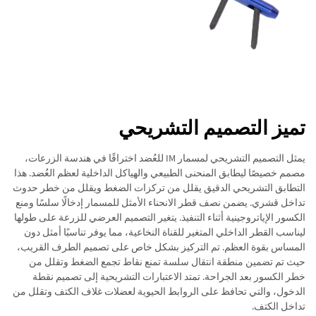
تميز التصميم التشريحي
يمثل التصميم التشريحي لمسمار IM للعُضد اختراقًا في هندسة الزرعات،
مصمم خصيصًا ليطابق المنحنى الطبيعي والهياكل الداخلية لعظم العُضد. هذا
التطابق التشريحي الدقيق يقلل من تركزات الضغط ويقلل من خطر حدوث
تداخل قشري. يضمن نصف قطر الانحناء الأمثل للمسمار إدخالًا سلسًا ومنع
الكسور الإياتروجينية أثناء التنفيذ. يتغير التصميم العرضي للزرعة على طولها
ليناسب القطر الداخلي المتغير للقناة النخاعية، مما يوفر تناسبًا أمثل دون
المساس بقوة العظم. تم التركيز بشكل خاص على تصميم الطرف القريب،
حيث تم تضمين منطقة انتقال سلسة تمنع نقاط تجمع الضغط وتقلل من
خطر الكسور بعد الجراحة. تمتد الاعتبارات التشريحية إلى تصميم نقطة
الدخول، والتي تحافظ على الروابط الحيوية لعضلات غلاف الكتف وتقلل من
تداخل الكتف.