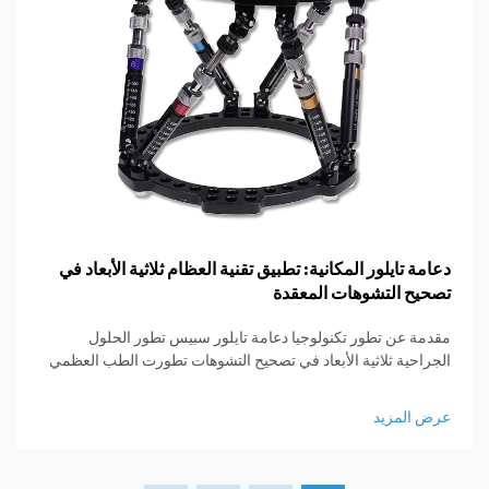
دعامة تايلور المكانية: تطبيق تقنية العظام ثلاثية الأبعاد في
تصحيح التشوهات المعقدة
مقدمة عن تطور تكنولوجيا دعامة تايلور سبيس تطور الحلول
الجراحية ثلاثية الأبعاد في تصحيح التشوهات تطورت الطب العظمي
بشكل كبير منذ الأيام التي كانت تعني فيها الجراحة شقوقاً كبيرةً
وعدم التحكم الكبير في النتائج. في الماضي...
عرض المزيد