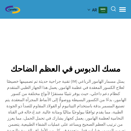
AR
مسك الدبوس في العظم الضاحك
يمثل مسمار الهامور الرباعي (IM) تقنية جراحية حديثة تم تصميمها خصيصًا
لعلاج الكسور المعقدة في عظمة الهامور. يعمل هذا الجهاز الطبي المتقدم
كنظام دعم داخلي، حيث يوفر تثبيتًا مستقرًا لأنواع مختلفة من كسور
الهامور، بدءًا من الكسور البسيطة ووصولًا إلى الأنماط المجزأة المعقدة. يتم
تصنيع المسمر بدقة باستخدام التيتانيوم أو الفولاذ المقاوم للصدأ ذو الجودة
الطبية، مما يقدم توافقًا بيولوجيًا مثاليًا ومتانة عالية. عند إدخاله في القناة
النخامية لعظمة الهامور، يعمل كجهاز يشارك في تحمل الحمل، مما يعزز
من ترتيب العظم الصحيح ويساعد على عمليات الشفاء الطبيعية. يتضمن
تصميم المسمر خيارات قفل متعددة في كل من الأطراف القريبة والبعيدة،