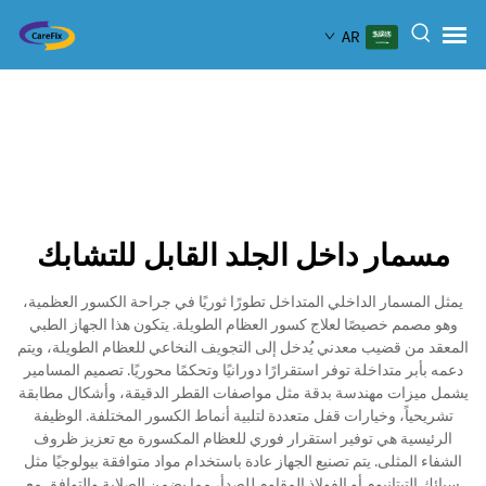
AR
مسمار داخل الجلد القابل للتشابك
يمثل المسمار الداخلي المتداخل تطورًا ثوريًا في جراحة الكسور العظمية،
وهو مصمم خصيصًا لعلاج كسور العظام الطويلة. يتكون هذا الجهاز الطبي
المعقد من قضيب معدني يُدخل إلى التجويف النخاعي للعظام الطويلة، ويتم
دعمه بأبر متداخلة توفر استقرارًا دورانيًا وتحكمًا محوريًا. تصميم المسامير
يشمل ميزات مهندسة بدقة مثل مواصفات القطر الدقيقة، وأشكال مطابقة
تشريحياً، وخيارات قفل متعددة لتلبية أنماط الكسور المختلفة. الوظيفة
الرئيسية هي توفير استقرار فوري للعظام المكسورة مع تعزيز ظروف
الشفاء المثلى. يتم تصنيع الجهاز عادة باستخدام مواد متوافقة بيولوجيًا مثل
سبائك التيتانيوم أو الفولاذ المقاوم للصدأ، مما يضمن الصلابة والتوافق مع