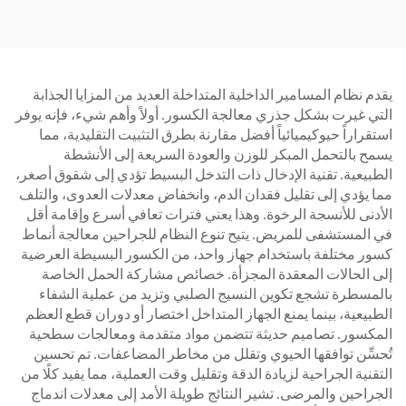
يقدم نظام المسامير الداخلية المتداخلة العديد من المزايا الجذابة
التي غيرت بشكل جذري معالجة الكسور. أولاً وأهم شيء، فإنه يوفر
استقراراً حيوكيميائياً أفضل مقارنة بطرق التثبيت التقليدية، مما
يسمح بالتحمل المبكر للوزن والعودة السريعة إلى الأنشطة
الطبيعية. تقنية الإدخال ذات التدخل البسيط تؤدي إلى شقوق أصغر،
مما يؤدي إلى تقليل فقدان الدم، وانخفاض معدلات العدوى، والتلف
الأدنى للأنسجة الرخوة. وهذا يعني فترات تعافي أسرع وإقامة أقل
في المستشفى للمريض. يتيح تنوع النظام للجراحين معالجة أنماط
كسور مختلفة باستخدام جهاز واحد، من الكسور البسيطة العرضية
إلى الحالات المعقدة المجزأة. خصائص مشاركة الحمل الخاصة
بالمسطرة تشجع تكوين النسيج الصلبي وتزيد من عملية الشفاء
الطبيعية، بينما يمنع الجهاز المتداخل اختصار أو دوران قطع العظم
المكسور. تصاميم حديثة تتضمن مواد متقدمة ومعالجات سطحية
تُحسِّن توافقها الحيوي وتقلل من مخاطر المضاعفات. تم تحسين
التقنية الجراحية لزيادة الدقة وتقليل وقت العملية، مما يفيد كلًا من
الجراحين والمرضى. تشير النتائج طويلة الأمد إلى معدلات اندماج