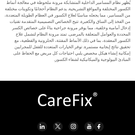
يُظهر نظام المسامير الداخلية المتشابكة مرونة ملحوظة في معالجة أنماط
الكسور المختلفة والمواقع التشريحية. يدعم النظام أحجامًا وتكوينات مختلفة
من المسامير، مما يجعله مناسبًا لعلاج الكسور في العظام الطويلة المتعددة،
من الفخذ إلى الساق والكعبرة. تتيح الخصائص التصميمية المتقدمة تقنيات
إدخال أمامية وخلفية، مما يوفر مرونة جراحية بناءً على خصائص الكسر
المحددة والعوامل المتعلقة بالمرضى. تمتد مرونة النظام لتشمل علاج
الكسور المعقدة، بما في ذلك الأنماط المفتتة، الحلزونية والقطعية، مع
تحقيق نتائج إيجابية مستمرة. توفر الخيارات المتعددة للقفل للمجرايين
إمكانية إنشاء هيكل مخصص يلبي احتياجات كل مريض مع الحفاظ على
المبادئ البيولوجية والميكانيكية لشفاء الكسور.