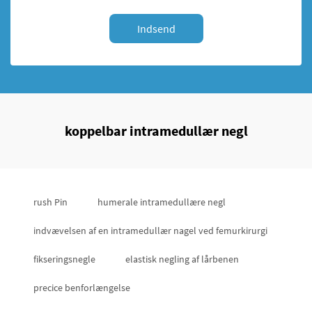
Indsend
koppelbar intramedullær negl
rush Pin
humerale intramedullære negl
indvævelsen af en intramedullær nagel ved femurkirurgi
fikseringsnegle
elastisk negling af lårbenen
precice benforlængelse