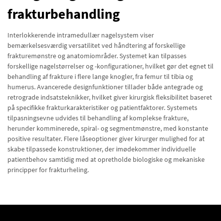
frakturbehandling
Interlokkerende intramedullær nagelsystem viser
bemærkelsesværdig versatilitet ved håndtering af forskellige
frakturemønstre og anatomiområder. Systemet kan tilpasses
forskellige nagelstørrelser og -konfigurationer, hvilket gør det egnet til
behandling af frakture i flere lange knogler, fra femur til tibia og
humerus. Avancerede designfunktioner tillader både antegrade og
retrograde indsatsteknikker, hvilket giver kirurgisk fleksibilitet baseret
på specifikke frakturkarakteristiker og patientfaktorer. Systemets
tilpasningsevne udvides til behandling af komplekse frakture,
herunder komminerede, spiral- og segmentmønstre, med konstante
positive resultater. Flere låseoptioner giver kirurger mulighed for at
skabe tilpassede konstruktioner, der imødekommer individuelle
patientbehov samtidig med at opretholde biologiske og mekaniske
principper for frakturheling.