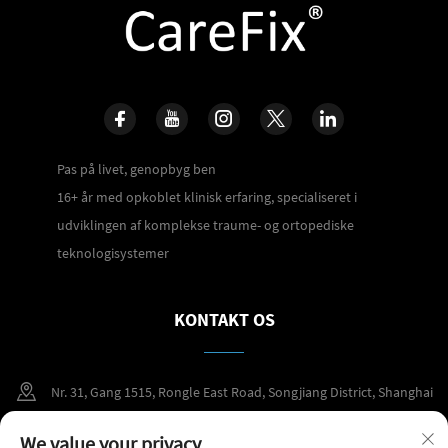
Pas på livet, genopbyg ben
16+ år med opkoblet klinisk erfaring, specialiseret i
udviklingen af komplekse traume- og ortopediske
teknologisystemer
KONTAKT OS
Nr. 31, Gang 1515, Rongle East Road, Songjiang District, Shanghai
+86 400 098 2859
We value your privacy