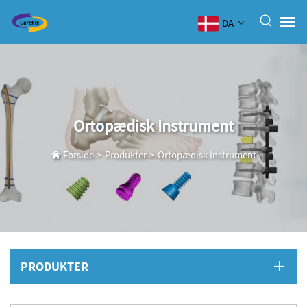
DA
Ortopædisk Instrument
Forside
>
Produkter
>
Ortopædisk Instrument
PRODUKTER