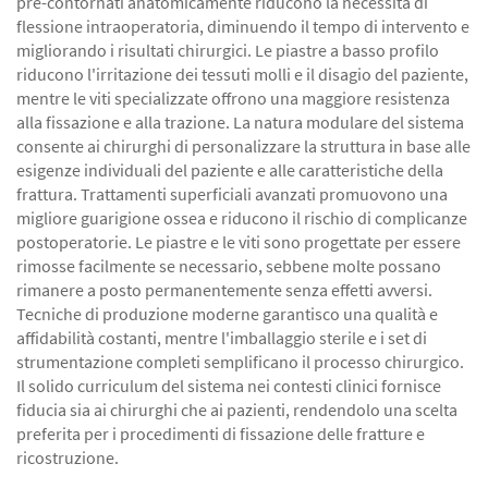
pre-contornati anatomicamente riducono la necessità di
flessione intraoperatoria, diminuendo il tempo di intervento e
migliorando i risultati chirurgici. Le piastre a basso profilo
riducono l'irritazione dei tessuti molli e il disagio del paziente,
mentre le viti specializzate offrono una maggiore resistenza
alla fissazione e alla trazione. La natura modulare del sistema
consente ai chirurghi di personalizzare la struttura in base alle
esigenze individuali del paziente e alle caratteristiche della
frattura. Trattamenti superficiali avanzati promuovono una
migliore guarigione ossea e riducono il rischio di complicanze
postoperatorie. Le piastre e le viti sono progettate per essere
rimosse facilmente se necessario, sebbene molte possano
rimanere a posto permanentemente senza effetti avversi.
Tecniche di produzione moderne garantisco una qualità e
affidabilità costanti, mentre l'imballaggio sterile e i set di
strumentazione completi semplificano il processo chirurgico.
Il solido curriculum del sistema nei contesti clinici fornisce
fiducia sia ai chirurghi che ai pazienti, rendendolo una scelta
preferita per i procedimenti di fissazione delle fratture e
ricostruzione.