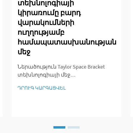
տեխնոլոգիայի
կիրառումը բարդ
վարակումների
ուղղությամբ
համապատասխանության
մեջ
Ներածություն Taylor Space Bracket
տեխնոլոգիայի մեջ
Դեֆորմացիաների ուղղման
ԴՐՈՒԳ ԿԱՐԳԱՑՎԵԼ
ոլորտում 3D օրթոպեդիկ
լուծումների էվոլյուցիան
Օրթոպեդիկ բժշկությունը մեծ
ճյուղավորում է կրել այն օրերից,
երբ վիրաբուժությունը նշանակում
էր խոշոր կտրումներ և