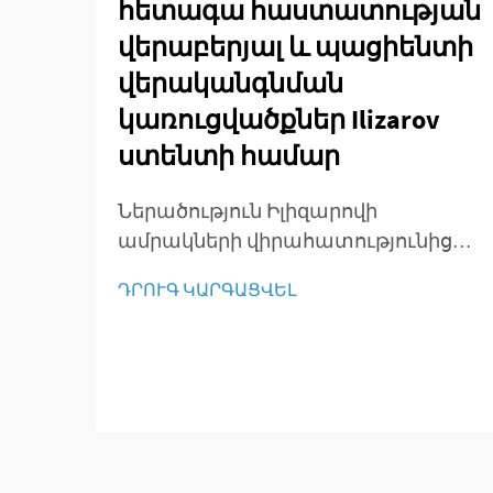
հետագա հաստատության
վերաբերյալ և պացիենտի
վերականգնման
կառուցվածքներ Ilizarov
ստենտի համար
Ներածություն Իլիզարովի
ամրակների վիրահատությունից
հետո խնամքի մեջ Իլիզարովի
ԴՐՈՒԳ ԿԱՐԳԱՑՎԵԼ
տեխնիկայի կիրառման
ամփոփումը Իլիզարովի մեթոդը
փոխեց օրթոպեդիական
վիրաբույժների համար խաղի
կանոնները, քանի որ այն
հնարավորություն տվեց
երկարացնել ոսկորները, ամրակցել