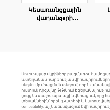
Կեսառանցքային
վաղանqeրի
վաղանqeրի
արտաքին
ուղ
ամրապնումի
կրկնակի օղակի
կառուցում
Սուբտալար սկրիները բազմաթիվ համոզագո
և տեղական հարթության վիրավորումներում։
սեղմումը միացման տեղում, որը նշանակա
հատուկ դիզայնը 匆匆նում է գերակայություն
ցույց են տալիս արտաքին վերացում, որ
տեսակներին՝ իրենց չափերի և կառուցվածք
compatibility, այլ նաեւ նվազում է վիրա