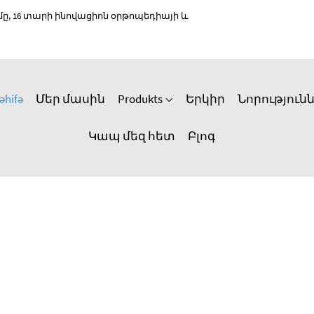
 16 տարի ինովացիոն օրթոպեդիայի և
əhifə
Մեր մասին
Produkts
Երկիր
Նորություն
Կապ մեզ հետ
Բլոգ