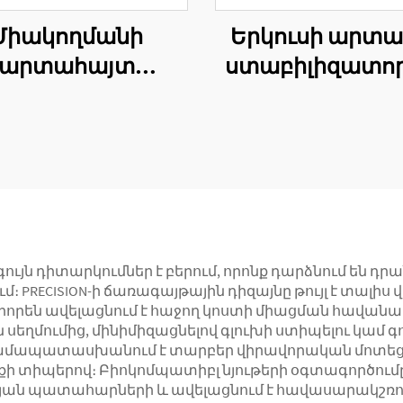
Միակողմանի
Երկուսի արտա
արտահայտ
ստաբիլիզատո
ֆիքսատորի
목ամանի
ղաձիգ ֆիքսատոր
ստաբիլիզատ
ւյն դիտարկումներ է բերում, որոնք դարձնում են
 PRECISION-ի ճառագայթային դիզայնը թույլ է տալիս
լիորեն ավելացնում է հաջող կոստի միացման հավան
 սեղմումից, մինիմիզացնելով գլուխի ստիպելու կամ գ
ը համապատասխանում է տարբեր վիրավորական մոտե
ի տիպերով։ Բիոկոմպատիբլ նյութերի օգտագործումը 
վորության պատահարների և ավելացնում է հավասարակշռ