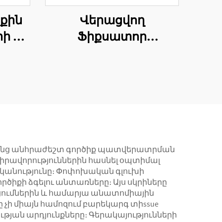
քին
Վերացվող
րի 목
Ֆիքսատոր
Միանախատ
որ
Եռանկյուն
Արտադրյալ
Ֆիքսատոր
 դրանց անհրաժեշտ գործիք պատվերատրման
 վիրավորություններին հասնել օպտիմալ
ականությունը։ Փոփոխական գլուխի
ործիքի ձգելու անտառները։ Այս սկրիները
ցումներին և համարյա անատոմիային
չի միայն համոզում բարեկարգ տիssue
ության արդյունքները։ Գերակայությունների