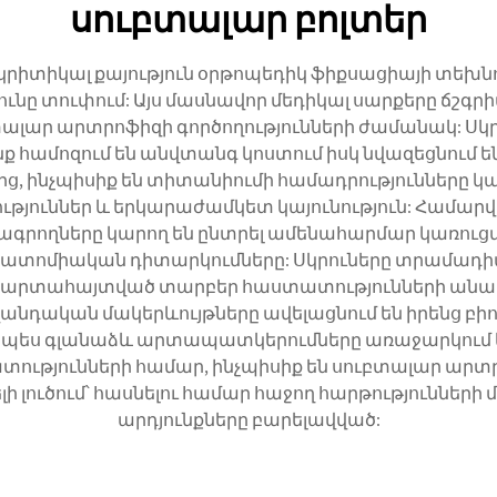
սուբտալար բոլտեր
 կրիտիկալ քայություն օրթոպեդիկ ֆիքսացիայի տեխնո
յունը տուփում: Այս մասնավոր մեդիկալ սարքերը ճշգ
բտալար արտրոֆիզի գործողությունների ժամանակ: Սկ
համոզում են անվտանգ կոստում իսկ նվազեցնում են շ
, ինչպիսիք են տիտանիումի համադրությունները կա
թյուններ և երկարաժամկետ կայունություն: Համար
ագրողները կարող են ընտրել ամենահարմար կառուցվ
տոմիական դիտարկումները: Սկրուները տրամադիամետ
ով՝ արտահայտված տարբեր հաստատությունների ա
վանդական մակերևույթները ավելացնում են իրենց բի
պես գլանաձև արտապատկերումները առաջարկում են 
տությունների համար, ինչպիսիք են սուբտալար ար
 լուծում՝ հասնելու համար հաջող հարթությունների 
արդյունքները բարելավված: