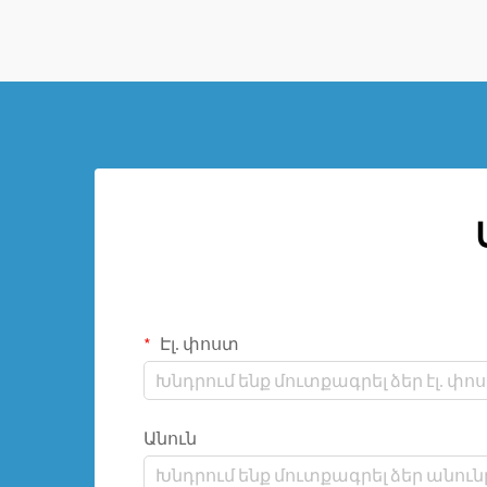
կոտրված տեղերը և վերացնել
արատները, որոնք այլապես դժվար
էր վերացնել:
Էլ. փոստ
Անուն