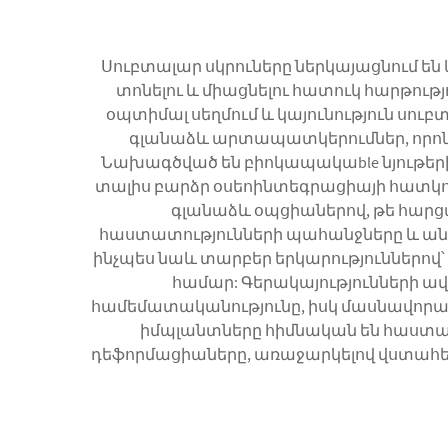
Սուբտալար սկրուները ներկայացնում են
տոնելու և միացնելու հատուկ հարթութ
օպտիմալ սեղմում և կայունություն սու
գլանաձև արտապատկերումներ, որոնք 
Նախագծված են բիոկապակաble նյութերից
տալիս բարձր օսեոինտեգրացիայի հատկու
գլանաձև օպցիաներով, թե հարց
հաստատությունների պահանջները և անա
ինչպես նաև տարբեր երկարություններ
համար: Գերակայությունների ա
համեմատականությունը, իսկ մասնավորա
իմպլանտները հիմնական են հաստա
դեֆորմացիաները, առաջարկելով վստահելի