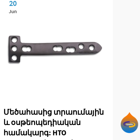
20
0
Jun
Ma
Մեծահասից տրաումային
Եվ
և օսթեոպեդիական
տե
համակարգ: HTO
նա