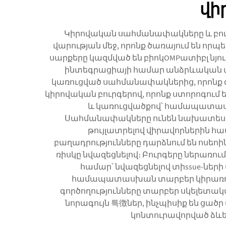
վի
Կիրովական սահմանափակները և բու
վարության մեջ, որոնք ծառայում են որ
սարքերը կազմված են բիոկOMPատիբլ նյո
ինտեգրացիայի համար անձրևական տիs
կառուցված սահմանափակներից, որոնք գ
կիրովական բուրգերով, որոնք ստորոգում
և կառուցվածքով՝ համապատաս
Սահմանափակները ունեն նախատեսված
թույլատրելով վիրավորներին հ
բաղադրությունները դարձնում են ոս
ռիսկը նվազեցնելով։ Բուրգերը ներառու
համար՝ նվազեցնելով տիssue-ների
համապատասխան տարբեր կիրառությ
գործողությունները տարբեր սկելետա
նորագույն 특徴ներ, ինչպիսիք են ցածր 
կոնտուրավորված ձևե