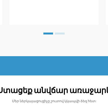
ունեն կենտրոնական խոռոչային
միջուկներ և ապահովում են
հատուկ ֆունկցիա
վիրահատական...
Ստացեք անվճար առաջար
Մեր ներկայացուցիչը շուտով կկապվի ձեզ հետ: