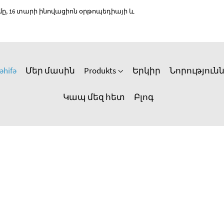
 16 տարի ինովացիոն օրթոպեդիայի և
əhifə
Մեր մասին
Produkts
Երկիր
Նորություն
Կապ մեզ հետ
Բլոգ