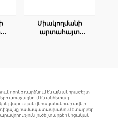
ի
Միակողմանի
տ
արտահայտ
ի
ֆիքսատորի
ն
անցկացիկան
ի
ֆիքսատորի երկար-
տ
իլիակ գերանի մոդուլ
ւմ, որոնք դարձնում են այն անհրաժեշտ
տները առաջացնում են անհետաց
կսել վարության վերականգնումը ավելի
իվ դիզայնը համապատասխանում է տարբեր
ավորություն լուծել տարբեր կիցական