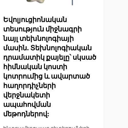
Եվոլյուցիոնական
Ին
տեսություն միջնագրի
մի
նայլ տեխնոլոգիայի
կի
մասին. Տեխնոլոգիական
մի
դրամատիկ քայելը՝ սկսած
Ներ
հիմնական կոստի
վիճ
կոտրումից և ավարտած
միա
ԴՐՈ
հաղորդիչների
խան
ֆու
վերջնակետի
խնդ
ապահովման
հա
մեթոդներով:
վիր
ներ