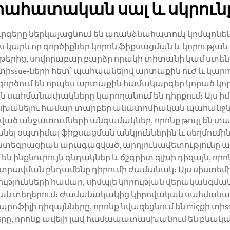
րահատական սալ և սկրուն
րգերը ներկայացնում են առանձնահատուկ կոմպո
պես կարևոր գործիքներ կորոն ֆիքսացման և կորությ
ւթերից, սովորաբար բարձր որակի տիտանի կամ ստեն
sue-ների հետ՝ պահպանելով արտաքին ուժ և կարող
ործում են որպես արտաքին համակարգեր կորած կորե
 են սահմանափակները կարողանում են դիրքում։ Այս ի
խանելու համար տարբեր անատոմիական պահանջների
 անջատումների անգամակներ, որոնք թույլ են տալի
ասնել օպտիմալ ֆիքսացման անկյուններին և սեղմու
եոինտեգրացիան արագացված, արդյունավետությունը
մ են ինքնուրույն գնդակներ և ճշգրիտ գլխի դիզայն, 
 տրավման ընդամենը դիրումի ժամանակ։ Այս սիստեմի
ունների համար, սիմպլե կորության վերականգման
կան տեղերում։ Ժամանակակից կիրովական սահմանափ
պրոֆիլի դիզայնները, որոնք նվազեցնում են mięքի տ
րը, որոնք ավելի լավ համապատասխանում են բնական