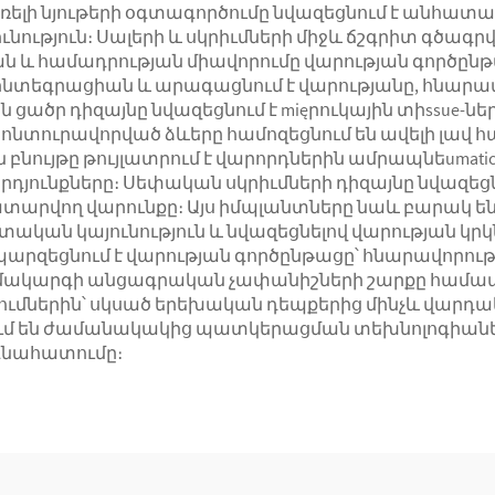
ռելի նյութերի օգտագործումը նվազեցնում է անհատա
ւթյուն։ Սալերի և սկրիւմների միջև ճշգրիտ գծագրվ
ան և համադրության միավորումը վարության գործըն
 ինտեգրացիան և արագացնում է վարությանը, հնարա
ցածր դիզայնը նվազեցնում է mięրուկային տիssue-ն
նտուրավորված ձևերը համոզեցնում են ավելի լավ հ
ն բնույթը թույլատրում է վարորդներին ամրապնեuma
րդյունքները։ Սեփական սկրիւմների դիզայնը նվազեց
ատարվող վարունքը։ Այս իմպլանտները նաև բարակ ե
տական կայունություն և նվազեցնելով վարության կր
զեցնում է վարության գործընթացը՝ հնարավորութ
 Համակարգի անցագրական չափանիշների շարքը հա
մներին՝ սկսած երեխական դեպքերից մինչև վարդ
մ են ժամանակակից պատկերացման տեխնոլոգիաների
 գնահատումը։