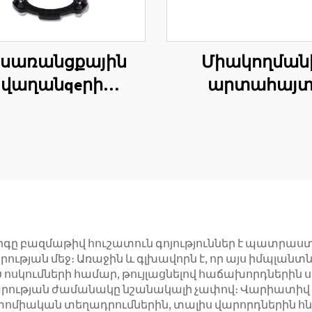
սառանցքային
Միակողման
վաղանqeրի
արտահայ
վաղանqeրի
ֆիքսատոր
արտաքին
անցկացիկա
ապնումի եռակի
ֆիքսատոր
ակի կառուցում
ստանդար
ը բազմաթիվ հուշատուն գոյություններ է պատրաստո
թյան մեջ։ Առաջին և գլխավորն է, որ այս իմպլան
 ոսկումների համար, թույլացնելով հաճախորդներին ս
 վարության ժամանակը նշանակալի չափով։ Վարիատ
իական տեղադրումներին, տալիս վարորդներին հնար