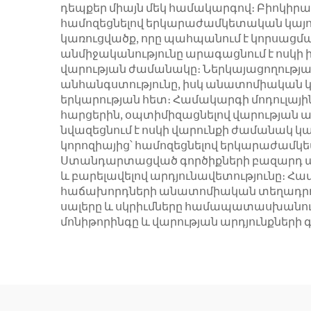
դեպքեր միայն մեկ համակարգով։ Բիոկիրա
համոզեցնելով երկարաժամկետական կայունո
կառուցվածք, որը պահպանում է կորսացմ
անմիջականությունը արագացնում է ոսկի
վարության ժամանակը։ Ներկայացողության 
անհանգստությունը, իսկ անատոմիական կո
երկարության հետ։ Համակարգի մոդուլայի
հարցերին, օպտիմիզացնելով վարության ա
նվազեցնում է ոսկի վարունքի ժամանակ կ
կորոզիայից՝ համոզեցնելով երկարաժամկե
Ստանդարտացված գործիքների բազարդ պար
և բարելավելով արդյունավետությունը։
հաճախորդների անատոմիական տեղադրու
սալերը և սկրիւմները համապատասխանու
մոնիթորինգը և վարության արդյունքների