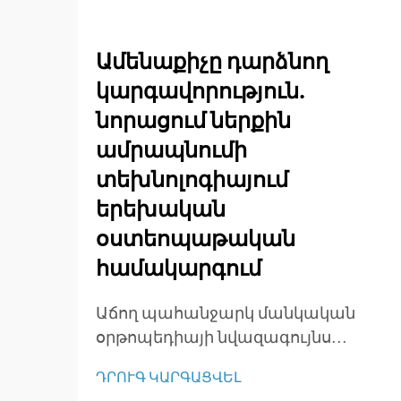
Ամենաքիչը դարձնող
կարգավորություն.
նորացում ներքին
ամրապնումի
տեխնոլոգիայում
երեխական
օստեոպաթական
համակարգում
Աճող պահանջարկ մանկական
օրթոպեդիայի նվազագույնս
ներթափանց վիրաբուժության
ԴՐՈՒԳ ԿԱՐԳԱՑՎԵԼ
համար Մարմնական