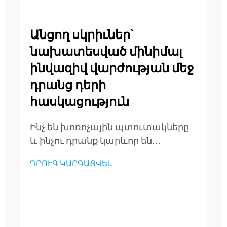
Անցող սկրիւներ՝
նախատեսված մինիմալ
ինվազիվ վարժության մեջ
դրանց դերի
հասկացություն
Ինչ են խոռոչային պտուտակները
և ինչու դրանք կարևոր են
ժամանակակից վիրաբուժության
ԴՐՈՒԳ ԿԱՐԳԱՑՎԵԼ
մեջ: Խոռոչային պտուտակների
տեխնոլոգիայի սահմանումը
Tricortical cancellous պտուտակները
մասուղային ամրակայանման
հատուկ տեսակի սարքեր են, որոնք