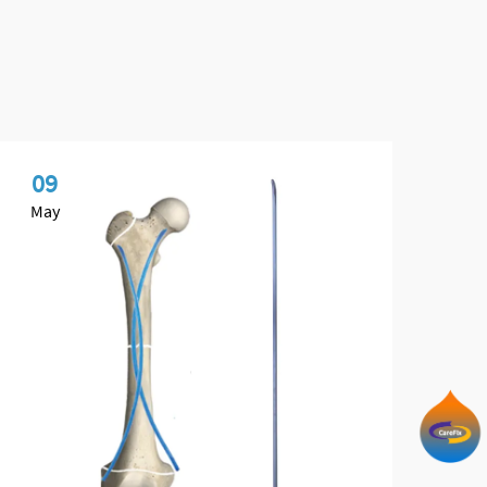
09
2
May
Ju