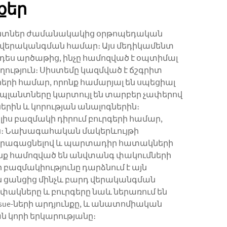
քեր
նենտներ ժամանակակից օրթոպեդական
ան վերականգման համար։ Այս մեդիկամենտ
դես արծաթից, ինչը համոզված է օպտիմալ
ություն։ Սիստեմը կազմված է ճշգրիտ
րի համար, որոնք համարյալ են սպեցիալ
մպլանտները կարտույլ են տարբեր չափերով
ն և կորության անալոգներին։
ս բազմակի դիրում բուրգերի համար,
մին։ Նախագահական մակերևույթի
 արագացնելով և պարտադիր հատակների
որոնք համոզված են անվտանգ փակումների
 բազմակիությունը դարձնում է այն
 ցանցից մինչև բարդ վերականգման
ակները և բուրգերը նաև ներառում են
իssue-ների արդյունքը, և անատոմիական
 կորի երկարությանը։