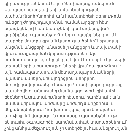
կիրառություններում և գործնախաղացումներում։
Կարգավորված չափերի և մասնակցության
պահանջների շնորհիվ, այն համատեղելի է գոյություն
ունեցող ժողովրդավորման համակարգերի հետ՝
նվազեցնելով հատկանիշների կամ ավելացված
գործիքների պահանջը։ Գունդի դիզայնը ներդրում է
տարբեր մուտքագրման կառուցվածքներ՝ ներառյալ
անցման անցքերի, անտեսելի անցքերի և տախտակի
վրա մուտքագրման կիրառություններ։ Այս
համատարակությունը ընդլայնվում է տարբեր նյութերի
տեսակների և հաստությունների վրա՝ դա դարձնում է
այն համապատասխան մետաղապարունակների,
պլաստմասների, կոմպոզիցիոն և հիբրիդ
ժողովրդավորումների համար։ Գունդի կարողությունը
ապահովելու անվտանգ մասնակցություն դինամիկ
բեռների և տատանումների դեպքում դարձնում է այն
մասնավորապես արժանի շարժվող սարքերում և
մեքանիզմներում։ Դավատրույցով, նրա կոմպակտ
պրոֆիլը և նվազագույն տարածքի պահանջները թույլ
են տալիս օգտագործել սահմանափակ տարածքներում՝
չինք անհրաժեշտություն չի ստեղծելու հասանելիության