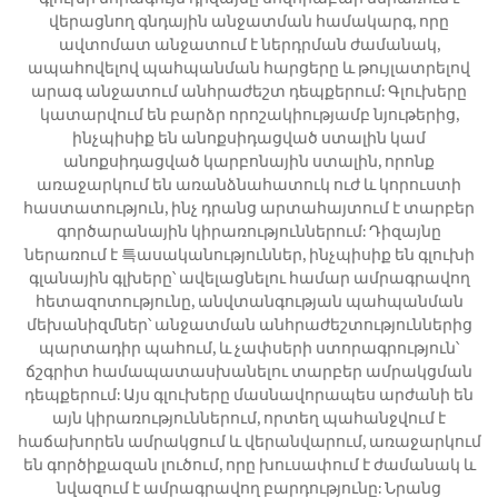
վերացնող գնդային անջատման համակարգ, որը
ավտոմատ անջատում է ներդրման ժամանակ,
ապահովելով պահպանման հարցերը և թույլատրելով
արագ անջատում անհրաժեշտ դեպքերում: Գլուխերը
կատարվում են բարձր որոշակիությամբ նյութերից,
ինչպիսիք են անոքսիդացված ստալին կամ
անոքսիդացված կարբոնային ստալին, որոնք
առաջարկում են առանձնահատուկ ուժ և կորուստի
հաստատություն, ինչ դրանց արտահայտում է տարբեր
գործարանային կիրառություններում: Դիզայնը
ներառում է 특ասականություններ, ինչպիսիք են գլուխի
գլանային գլխերը՝ ավելացնելու համար ամրագրավող
հետազոտությունը, անվտանգության պահպանման
մեխանիզմներ՝ անջատման անհրաժեշտություններից
պարտադիր պահում, և չափսերի ստորագրություն՝
ճշգրիտ համապատասխանելու տարբեր ամրակցման
դեպքերում: Այս գլուխերը մասնավորապես արժանի են
այն կիրառություններում, որտեղ պահանջվում է
հաճախորեն ամրակցում և վերանվարում, առաջարկում
են գործիքազան լուծում, որը խուսափում է ժամանակ և
նվազում է ամրագրավող բարդությունը: Նրանց