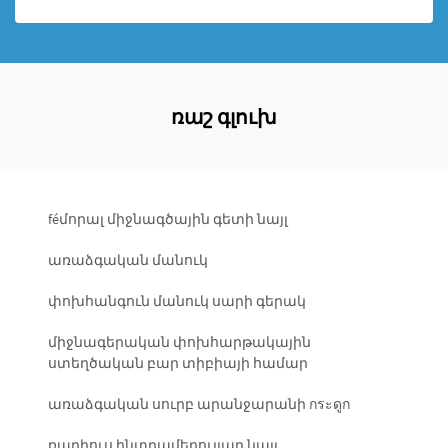
ռաշ գլուխ
féմորալ միջնագծային գետի նայլ
առաձգական մանուկ
փոխհանգուն մանուկ սարի գերակ
միջնագերական փոխհարթակային
ստեղծական բար տիբիայի համար
առաձգական սուրբ արանջարանի กระดูก
ռադիուս ինտրամեդուլլար նայլ