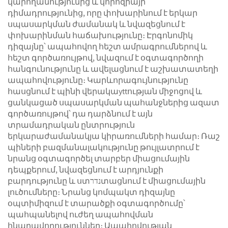
կարողանությունից և կորոզիայի
դիմադրությունից, որը փոխարինում է երկար
սպասարկման ժամանակ և նվազեցնում է
փոխարինման հաճախությունը։ Էրգոնոմիկ
դիզայնը՝ ապահովող հեշտ ամրագրումներով և
հեշտ գործառույթով, նվազում է օգտագործողի
հանգունությունը և ավելացնում է աշխատատեղի
ապահովությունը։ Կարևորագույնությունը
հասցնում է պինի վերակաyttության միջոցով և
ցանկացած սպասարկման պահանջներից ազատ
գործառույթով՝ դա դարձնում է այն
տրամադրական ընտրություն
երկարաժամանակյա կիրառումների համար։ Ռաշ
պիների բազմանալակությունը թույլատրում է
նրանց օգտագործել տարբեր միացումային
դեպքերում, նվազեցնում է արդյունքի
բարդությունը և ստנדרտացնում է միացումային
լուծումները։ Նրանց կոմպակտ դիզայնը
օպտիմիզում է տարածքի օգտագործումը՝
պահպանելով ուժեղ ապահովման
հնարավորություններ։ Ապահովության