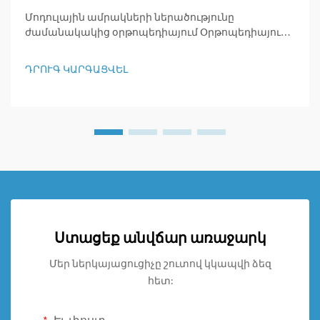
Մոդուլային ամրակների ներածությունը
ժամանակակից օրթոպեդիայում Օրթոպեդիայում
մոդուլային ամրակները մատնանշում են մի բան,
որը բավականին հատուկ է, քանի որ դրանք
ԴՐՈՒԳ ԿԱՐԳԱՑՎԵԼ
ստեղծված են այնպես, որ հեշտ է կարգավորվում
ըստ յուրաքանչյուր հիվանդի անհատական
կարիքների: Այս ամրակների համար բնորոշ է ...
Ստացեք անվճար առաջարկ
Մեր ներկայացուցիչը շուտով կկապվի ձեզ
հետ: