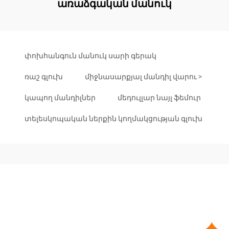
առաձգական մանուկ
փոխհանգուն մանուկ սարի գերակ
ռաշ գլուխ
միջնասարքյալ մանդիլ վարու >
կապող մանդիլներ
մեդուլլար նայլ ֆեմուր
տելեսկոպական ներքին կողմակցության գլուխ