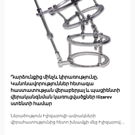
Դարձունքից մինչև կիրառությունը.
Կանոնավորություններ հետագա
հաստատության վերաբերյալ և պացիենտի
վերականգնման կառուցվածքներ Ilizarov
ստենտի համար
Ներածություն Իլիզարովի ամրակների
վիրահատությունից հետո խնամքի մեջ Իլիզարովի
տեխնիկայի կիրառման ամփոփումը Իլիզարովի
մեթոդը փոխեց օրթոպեդիական վիրաբույժների