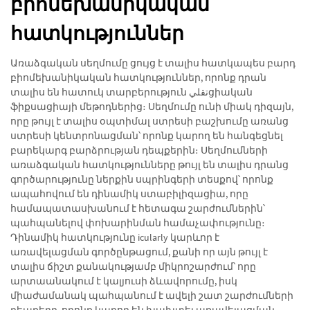
բիոմեխանիկական
հատկություններ
Առաձգական սեղմումը ցույց է տալիս հատկապես բարդ
բիոմեխանիկական հատկություններ, որոնք դրան
տալիս են հատուկ տարբերություն تقليցիական
ֆիքսացիայի մեթոդներից։ Սեղմումը ունի միակ դիզայն,
որը թույլ է տալիս օպտիմալ ստրեսի բաշխումը առանց
ստրեսի կենտրոնացման՝ որոնք կարող են հանգեցնել
բարեկարգ բարձրության դեպքերին։ Սեղմումների
առաձգական հատկությունները թույլ են տալիս դրանց
գործարությունը ներքին սպրինգերի տեսքով՝ որոնք
ապահովում են դինամիկ ստաբիլիզացիա, որը
համապատասխանում է հետագա շարժումներին՝
պահպանելով փոխարինման համաչափությունը։
Դինամիկ հատկությունը icularly կարևոր է
առավելացման գործընթացում, քանի որ այն թույլ է
տալիս ճիշտ քանակությամբ միկրոշարժում՝ որը
արտաանակում է կալյուսի ձևավորումը, իսկ
միաժամանակ պահպանում է ավելի շատ շարժումների