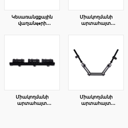
Կեսառանցքային
Միակողմանի
վաղանqeրի
արտահայտ
վաղանqeրի արտաքին
ֆիքսատորի
ամրապնումի կրկնակի
գունդակային
օղակի կառուցում
ֆիքսատոր
Միակողմանի
Միակողմանի
արտահայտ
արտահայտ
ֆիքսատորի
ֆիքսատորի
ամբողջության
անցկացիկան
վերականգման
ֆիքսատորի երկար-