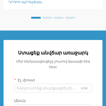
ԴՐՈՒԳ ԿԱՐԳԱՑՎԵԼ
համար խաղի կանոնները, քանի որ այն
հնարավորություն տվեց երկարացնել ոսկորները,
ամրակցել կոտրված տեղերը և վերացնել
արատները, որոնք այլապես դժվար էր վերացնել:
Ստացեք անվճար առաջարկ
Մեր ներկայացուցիչը շուտով կկապվի ձեզ
հետ:
Էլ. փոստ
0/100
Անուն