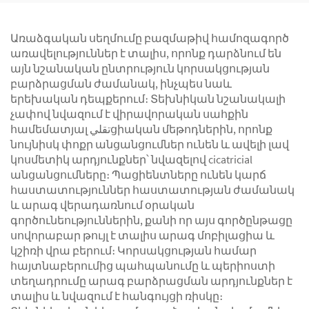
համակարգ (LRS)
իլիակ գերանի մոդուլ
Առաձգական սեղմումը բազմաթիվ համոզագործ
առավելություններ է տալիս, որոնք դարձնում են
այն նշանական ընտրություն կորսակցության
բարձրացման ժամանակ, ինչպես նաև
երեխական դեպքերում։ Տեխնիկան նշանակալի
չափով նվազում է վիրավորական սահքին
համեմատյալ تقليցիական մեթոդներին, որոնք
նույնիսկ փոքր անցանցումներ ունեն և ավելի լավ
կոսմետիկ արդյունքներ՝ նվազելով cicatricial
անցանցումները։ Պացիենտները ունեն կարճ
հաստատություններ հաստատության ժամանակ
և արագ վերադառնում օրական
գործունեություններին, քանի որ այս գործընթացը
սովորաբար թույլ է տալիս արագ մոբիլացիա և
կշիռի վրա բերում։ Կորսակցության համար
հայտնաբերումից պահպանումը և պերիոստի
տեղադրումը արագ բարձրացման արդյունքներ է
տալիս և նվազում է հանգույցի ռիսկը։