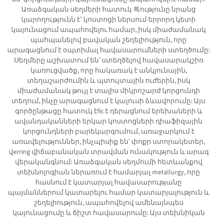
Առաձգական սեղմերի հատուկ 특ությունը նրանց
կարողությունն է՝ կոստոցի ներսում երրորդ կետի
կայունացում ապահովելու համար, իսկ միաժամանակ
պահպանելով բավական շեղելիություն, որը
արագացնում է օպտիմալ հավասարումների ստեղծումը:
Սեղմերը աշխատում են՝ ստեղծելով հավասարակշիռ
կառուցվածք, որը հակառակ է անկյունային,
տեղաշարժումին և պտույտային ուժերին, իսկ
միաժամանակ թույլ է տալիս միկրոշարժ կորցունդի
տեղում, ինչը արագացնում է կալուսի ձևավորումը: Այս
գործընթացը հատուկ էfic է դերացնում երեխաների և
ավանդականների երկար կոստոցների դիաֆիզային
կորցունդների բարեկարգումում, առաջարկում է
առավելություններ, ինչպիսիք են՝ փոքր ստորակետեր,
վerring վիճաբանական տրավման ունակություն և արագ
վերականգնում: Առաձգական սեղմումի հետևանքով
տեխնոլոգիան ներառում է համարյալ metallurgy, որը
հասնում է կատարյալ հավասարությանը
պայմաններում կատարելու համար կատարյալություն և
շեղելիություն, ապահովելով ամենայնպես
կայունացումը և ճիշտ հավասարումը: Այս տեխնիկան