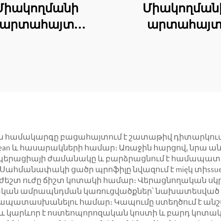
Միակողմանի
Միակողման
արտահայտ
արտահայ
ֆիքսատորի
ֆիքսատոր
գունդակային
հանգաստակ
ֆիքսատոր
ֆիքսատոր
ամակարգը բացահայտում է շատաթիվ դիտարկումներ
an և հասարակների համար։ Առաջին հարցով, նրա 
։ Սահմանափակի ցածր պրոֆիլը նվազում է mięկ տիssu
եշտ ուժը ճիշտ կոտակի համար։ Վերացնողական սկ
կան ամրապնդման կառուցվածքներ՝ նախատեսված 
ապատասխանելու համար։ Կապումը ստեղծում է անշա
 նաև կարևոր է ոստեոպորոզական կոստի և բարդ կոտ