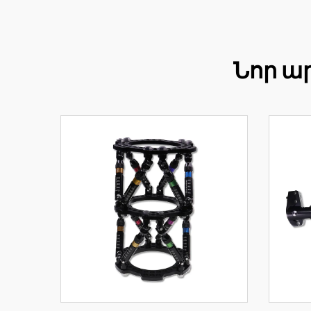
Նոր ա