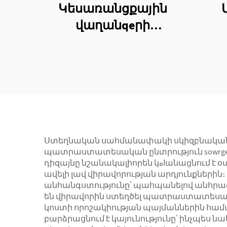
Կեսառանցքային
վաղանqeրի
վաղանqeրի
արտաքին
ամրապնումի եռակի
օղակի կառուցում
Ստեղնական սահմանափակի սկիզբնական հ
պատրաստատեսական ընտրություն sowrge
դիզայնը նշանակալիորեն կاهանացնում է օպերացիայի ժամանակը և բարձրացնում է համապատասխանության ճշգրտությունը, ինչը նำում է
ավելի լավ վիրավորության արդյունքներին
անհանգստությունը՝ պահպանելով անհրաժ
են վիրավորին ստեղծել պատրաստատեսա
կոստի որոշակիության պայմաններին համ
բարձրացնում է կայունությունը՝ ինչպես