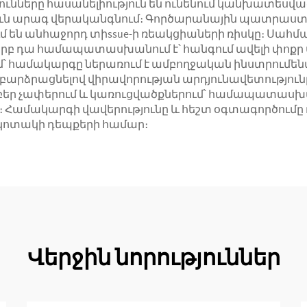
ները հասանելիություն են ունենում կանխատեսված բ
ուն արագ վերականգնում։ Գործարանային պատրաստվ
են անհաջորդ տիssue-ի ռեակցիաների ռիսկը։ Սահմա
րբ դա համապատասխանում է՝ հանգում ավելի փոքր ս
րում՝ համակարգը ներառում է ամբողջական ինստրու
 բարձրացնելով վիրավորության արդյունավետությունը
րբեր չափերում և կառուցվածքներում՝ համապատաս
Համակարգի վավերությունը և հեշտ օգտագործումը
ն կոտակի դեպքերի համար։
Վերջին նորություններ