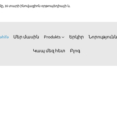
 16 տարի ինովացիոն օրթոպեդիայի և
əhifə
Մեր մասին
Produkts
Երկիր
Նորություն
Կապ մեզ հետ
Բլոգ