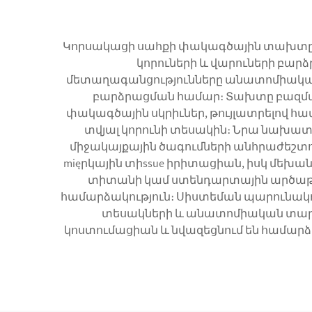
Կորսակացի սահքի փակագծային տախտը մ
կորուների և վարուների բար
մետաղագանցությունները անատոմիականո
բարձրացման համար։ Տախտը բազմաթի
փակագծային սկրիւներ, թույլատրելով հա
տվյալ կորունի տեսակին։ Նրա նախա
միջակայքային ծագումների անհրաժեշտու
mięրկային տիssue իրիտացիան, իսկ մեխ
տիտանի կամ ստենդարտային արծաթի
համարձակություն։ Սիստեման պարունակո
տեսակների և անատոմիական տարբ
կոստումացիան և նվազեցնում են համարձա