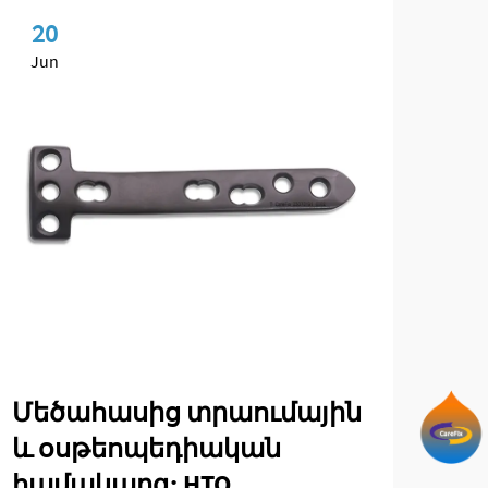
20
2
Jun
Ju
Մեծահասից տրաումային
Ին
և օսթեոպեդիական
մի
համակարգ: HTO
կի