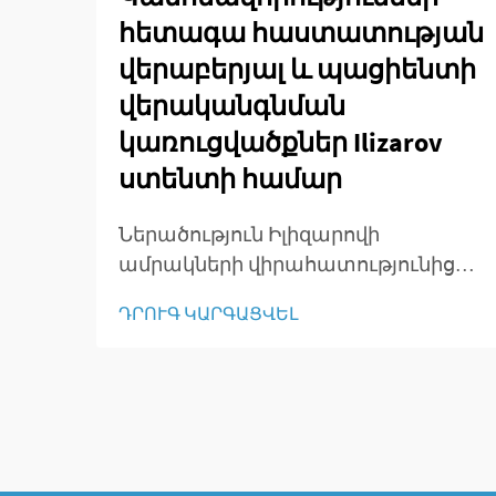
հետագա հաստատության
վերաբերյալ և պացիենտի
վերականգնման
կառուցվածքներ Ilizarov
ստենտի համար
Ներածություն Իլիզարովի
ամրակների վիրահատությունից
հետո խնամքի մեջ Իլիզարովի
ԴՐՈՒԳ ԿԱՐԳԱՑՎԵԼ
տեխնիկայի կիրառման
ամփոփումը Իլիզարովի մեթոդը
փոխեց օրթոպեդիական
վիրաբույժների համար խաղի
կանոնները, քանի որ այն
հնարավորություն տվեց