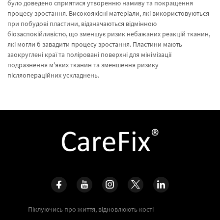
було доведено сприятися утворенню намиву та покращення
процесу зростання. Високоякісні матеріали, які використовуються
при побудові пластини, відзначаються відмінною
біозаспокійливістю, що зменшує ризик небажаних реакцій тканин,
які могли б завадити процесу зростання. Пластини мають
заокруглені краї та поліровані поверхні для мінімізації
подразнення м'яких тканин та зменшення ризику
післяопераційних ускладнень.
Піклуючись про життя, відновлюють кості