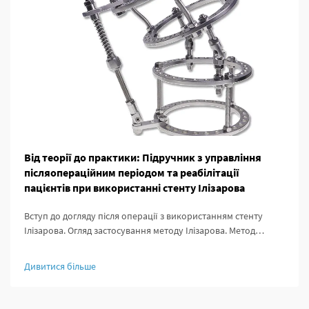
Від теорії до практики: Підручник з управління
післяопераційним періодом та реабілітації
пацієнтів при використанні стенту Ілізарова
Вступ до догляду після операції з використанням стенту
Ілізарова. Огляд застосування методу Ілізарова. Метод
Ілізарова суттєво змінив ортопедичну хірургію, адже дав
можливість здійснювати подовження кісток, стабілізацію
Дивитися більше
уражених ділянок та виправлення деформацій, які раніше
були важкими для лікування.