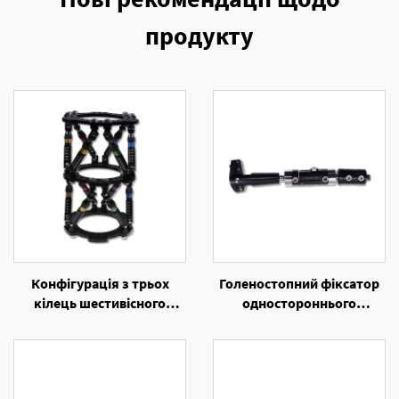
продукту
Конфігурація з трьох
Голеностопний фіксатор
кілець шестивісного
одностороннього
кільцевого
зовнішнього фіксаля
екстернального
фіксаційного пристрою