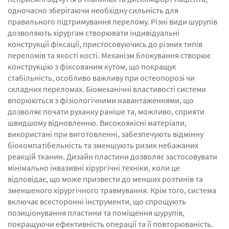
одночасно зберігаючи необхідну сильність для
правильного підтримування перелому. Різні види шурупів
дозволяють хірургам створювати індивідуальні
конструкції фіксації, пристосовуючись до різних типів
переломів та якості кості. Механізм блокування створює
конструкцію з фіксованим кутом, що покращує
стабільність, особливо важливу при остеопорозі чи
складних переломах. Біомеханічні властивості системи
впорюються з фізіологічними навантаженнями, що
дозволяє почати руханку раніше та, можливо, сприяти
швидшому відновленню. Високоякісні матеріали,
використані при виготовленні, забезпечують відмінну
біокомпатібельність та зменшують ризик небажаних
реакцій тканин. Дизайн пластини дозволяє застосовувати
мінімально інвазивні хірургічні техніки, коли це
відповідає, що може призвести до менших розтинів та
зменшеного хірургічного травмування. Крім того, система
включає всесторонні інструменти, що спрощують
позиціонування пластини та поміщення шурупів,
покращуючи ефективність операції та її повторюваність.