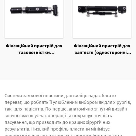
Фіксаційний пристрій для
Фіксаційний пристрій для
тазової кістки
зап'ястя (односторонній
(односторонній зовнішній
зовнішній фіксаційний
фіксаційний пристрій)
пристрій)
Система замкової пластини для виліць надає багато
переваг, що роблять її улюбленим вибором як для хірургів,
так і для пацієнтів. По-перше, анатомічно згнутий дизайн
значно зменшує час операції та покращує точність
пасування, що призводить до кращих хірургічних
результатів. Низький профіль пластини мінімізує
неприємні відчуття в тканинах та дискомфорт пацієнта,