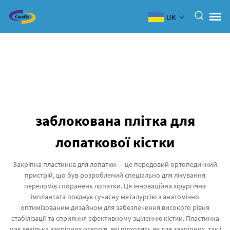
UK
заблокована плітка для
лопаткової кістки
Закріпна пластинка для лопатки — це передовий ортопедичний
пристрій, що був розроблений спеціально для лікування
переломів і поранень лопатки. Ця інноваційна хірургічна
імплантата поєднує сучасну металургію з анатомічно
оптимізованим дизайном для забезпечення високого рівня
стабілізації та сприяння ефективному зціленню кістки. Пластинка
має декілька закріпних отворів, які підходять як для закріпних, так і