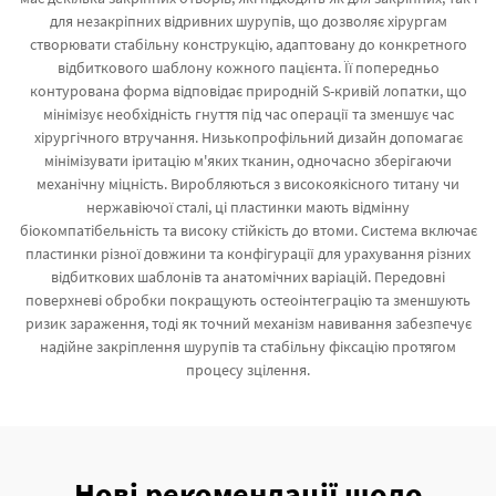
для незакріпних відривних шурупів, що дозволяє хірургам
створювати стабільну конструкцію, адаптовану до конкретного
відбиткового шаблону кожного пацієнта. Її попередньо
контурована форма відповідає природній S-кривій лопатки, що
мінімізує необхідність гнуття під час операції та зменшує час
хірургічного втручання. Низькопрофільний дизайн допомагає
мінімізувати іритацію м'яких тканин, одночасно зберігаючи
механічну міцність. Виробляються з високоякісного титану чи
нержавіючої сталі, ці пластинки мають відмінну
біокомпатібельність та високу стійкість до втоми. Система включає
пластинки різної довжини та конфігурації для урахування різних
відбиткових шаблонів та анатомічних варіацій. Передовні
поверхневі обробки покращують остеоінтеграцію та зменшують
ризик зараження, тоді як точний механізм навивання забезпечує
надійне закріплення шурупів та стабільну фіксацію протягом
процесу зцілення.
Нові рекомендації щодо