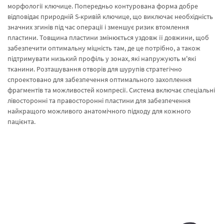
морфології ключице. Попередньо контурована форма добре
відповідає природній S-кривій ключице, що виключає необхідність
значних згинів під час операції і зменшує ризик втомлення
пластини. Товщина пластини змінюється уздовж її довжини, щоб
забезпечити оптимальну міцність там, де це потрібно, а також
підтримувати низький профіль у зонах, які напружують м'які
тканини. Розташування отворів для шурупів стратегічно
спроектовано для забезпечення оптимального захоплення
фрагментів та можливостей компресії. Система включає спеціальні
лівосторонні та правосторонні пластини для забезпечення
найкращого можливого анатомічного підходу для кожного
пацієнта.