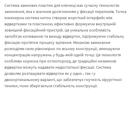
Система замкових пластин для ключиці має сучасну технологію
замкнення, яка є значним досягненням у фіксації переломів. Точна
інженерна система ниток створює жорсткий інтерфейс між
відвертками та пластиною, ефективно формуючи внутрішній
зовнішній фіксаційний пристрій. Ця унікальна особливість
запобігає коливанню та виходу відверток, підтримуючи стабільну
фіксацію протягом процесу зцілення. Механізм замикання
розподіляє сили рівномірно по всьому конструкції, зменшуючи
концентрацію напружень у будь-якій одній точці. Ця технологія
особливо корисна при остеопороzą, де традиційні незамкові
відвертки можуть надавати недостатньої фіксації. Система
дозволяє розташувати відвертки як у одно-, так і у
двокортикальному варіанті, що забезпечує гнучкість хірургічної
техніки, поки зберігається стабільність конструкції.