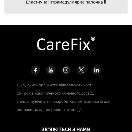
Еластична інтрамедуллярна палочка Ⅱ
Піклуючись про життя, відновлюють кості
16+ років накопиченого клінічного досвіду,
спеціалізуючись на розробці систем технологій для
виправи складних травм і ортопедії
ЗВ’ЯЖІТЬСЯ З НАМИ