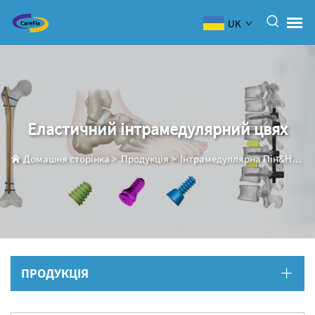
UK
Еластичний інтрамедулярний цвях
Домашня сторінка
>
Продукція
>
Інтрамедуллярна Пін&Нейл
ПРОДУКЦІЯ