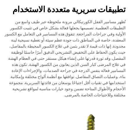
تطبيقات سريرية متعددة الاستخدام
تُظهر مسامير القفل الكورتيكالي مرونة ملحوظة عبر طيف واسع من
التطبيقات العظمية. تصميمها يجعلها فعالة بشكل خاص في تثبيت الكسور
الأولية وفي جراحات المراجعة. تتفوق هذه المسامير في التعامل مع الكسور
المعقدة، خاصة في المناطق ذات جودة عظم سيئة أو تغطية نسيجية لينة
محدودة. إنها ذات قيمة لا تقدر بثمن في علاج الكسور المحيطة بالمفاصل،
حيث يكون الحفاظ على التخفيض التشريحي الدقيق أمرًا حاسمًا لوظيفة
المفصل. وقد ثورة قدرتها على إنشاء هيكل مستقر حتى في العظام الهشة
في علاج المرضى كبار السن الذين يعانون من الكسور الهشة. تكون هذه
المسامير فعالة بنفس الدرجة في جراحة الصدمات، والإجراءات الإعادة
بناء، وعمليات التصاق المفاصل. توافقها مع أنظمة ألواح مختلفة وإمكانية
استخدامها في تقنيات أقل اجتياحًا يوسعان من فائدتها السريرية. مجموعة
الأحجام والأطوال المتاحة تضمن وجود خيارات مناسبة لمواقع تشريحية
مختلفة وللاحتياجات الخاصة بالمرضى.