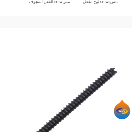
مسcrews لوح مقفل
مسcrew القفل المجوف