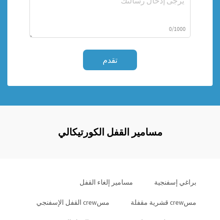
0/1000
تقدم
مسامير القفل الكورتيكالي
براغي إسفنجية
مسامير إلغاء القفل
مسcrew قشرية مقفلة
مسcrew القفل الإسفنجي