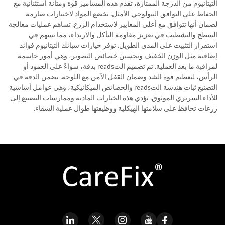
التيتانيوم من الدرجة الممتازة، تقدم هذه المسامير قوة ومتانة استثنائية مع
الحفاظ على التوافق البيولوجي الأمثل. تخضع المواد لاختبارات صارمة
لضمان أنها تتوافق مع أعلى المعايير لاستخدام الزرع. تساهم عمليات معالجة
السطح والتشطيب في تعزيز مقاومة التآكل والارتداء، مما يسهم في
استقرار التثبيت على المدى الطويل. توفر خيارات سبائك التيتانيوم فوائد
إضافية مثل الوزن الخفيف وتحسين خصائص التصوير، وهي أمور حاسمة
لمراقبة ما بعد العملية. تم تصميم التreads بدقة، سواءً على العمود أو
الرأس، لتعظيم قوة الشد وضمان القفل الآمن مع اللوحة. يضمن الدقة في
التصنيع ثبات هندسة التreads والخصائص الميكانيكية، وهي عوامل أساسية
للأداء السريري الموثوق. تؤدي هذه الخيارات المادية وممارسات التصنيع إلى
زرعات تحافظ على سلامتها الهيكلية ووظيفتها طوال عملية الشفاء.