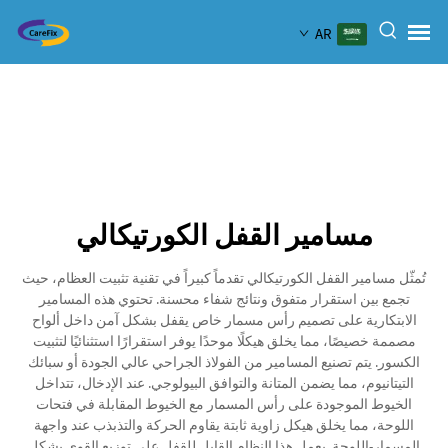
AR
مسامير القفل الكورتيكالي
تُمثّل مسامير القفل الكورتيكالي تقدماً كبيراً في تقنية تثبيت العظام، حيث
تجمع بين استقرار متفوق ونتائج شفاء محسنة. تحتوي هذه المسامير
الابتكارية على تصميم رأس مسمار خاص يقفل بشكل آمن داخل ألواح
مصممة خصيصًا، مما يخلق هيكلًا موحدًا يوفر استقرارًا استثنائيًا لتثبيت
الكسور. يتم تصنيع المسامير من الفولاذ الجراحي عالي الجودة أو سبائك
التيتانيوم، مما يضمن المتانة والتوافق البيولوجي. عند الإدخال، تتداخل
الخيوط الموجودة على رأس المسمار مع الخيوط المقابلة في فتحات
اللوحة، مما يخلق هيكل زاوية ثابتة يقاوم الحركة والتذبذب عند واجهة
المسمار-اللوحة. يعمل هذا النظام القابل للقفل على توزيع القوى بشكل