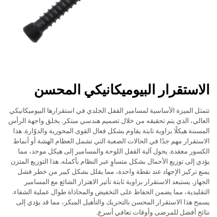
الاستقرار البيوميكانيكي المحسن
تتمثل الميزة الأساسية لمسامير القفل الجلدي في استقرارها البيوميكانيكي
العالي، الذي يتم تحقيقه من خلال تصميم هندسي مبتكر. يخلق واجهة الرأس
المسننة هيكلًا بزاوية ثابتة يقاوم بشكل فعال القوى المحورية والدوّارة. هذا
الاستقرار مهم جدًا في الحالات الصعبة التي تشمل العظام الهشة أو أنماط
الكسور معقدة. يحول آلية القفل اللوحة والمسامير إلى هيكل موحد، مما
يؤدي إلى توزيع الأحمال بشكل متساوٍ عبر النظام بأكمله. هذا التوزيع المتزن
يمنع تركيز الإجهاد عند نقطة واحدة، مما يقلل بشكل كبير من خطر فشل
الجهاز. يستبعد الاستقرار بزاوية ثابتة تأثير الاهتزاز الشائع مع المسامير
التقليدية، مما يضمن الحفاظ على التخفيض والمحاذاة طوال عملية الشفاء.
يسمح هذا الاستقرار المحسن بالتحريك والتأهيل المبكر، مما قد يؤدي إلى
نتائج أفضل للمرضى وأوقات تعافي أسرع.