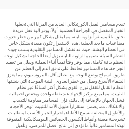
تقدم مسامير القفل الكورتيكالي العديد من المزايا التي تجعلها
الخيار المفضل في الجراحة العظمية. أولاً، يوفر آلية قفل فريدة
تخلق بناءً مستقراً بزاوية ثابتة، مما يقلل بشكل كبير من خطر حدوث
مضاعفات ما بعد العملية. هذه الاستقرار تكون مفيدة بشكل خاص
في العظام الهشة، حيث قد تفشل المسامير التقليدية بسبب جودة
العظم السيئة. تصميم الزاوية الثابتة يزيل أيضاً الحاجة لتشكيل لوحة
العظم بدقة كاملة، مما يوفر وقتاً ثميناً أثناء العملية ويقلل من تعقيد
الجراحة. هذه المسامير تحافظ على تدفق الدم إلى العظم عن
طريق السماح بوضع اللوحة مع اتصال أقل بالبيروستيوم، مما يعزز
الشفاء الأسرع ويقلل من خطر العدوى. البنية الموحدة التي ينشئها
النظام القابل للقفل توزع القوى بشكل أكثر اتساقًا عبر نظام
التثبيت، مما يمنع تركيز الإجهاد عند نقطة واحدة ويخفض احتمالية
فشل الجهاز. بالإضافة إلى ذلك، فإن المسامير مقاومة للتذبذب
والانفكاك، مما يضمن استقراراً طويل الأمد للتثبيت. توفر الأحجام
والأطوال المختلفة تسمح للأطباء باختيار الخيار الأنسب لمتطلبات
تشريحية معينة وأنماط الكسور. الخصائص البيوميكانيكية المتفوقة
لهذه المسامير غالباً ما تؤدي إلى نتائج أفضل للمرضى، وتأهيل