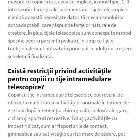
măsură ce copiii cresc, ceea ce implică, în mod tipic, 1–3
intervenții chirurgicale suplimentare. Tijele telescopice
elimină această necesitate datorită mecanismului lor
autoadaptabil, care răspunde forțelor naturale de
creștere. În plus, tijele telescopice sunt concepute în mod
specific pentru pacienții pediatri, în timp ce tijele
tradiționale sunt utilizate în principal la adulți cu creștere
scheletală finalizată.
Există restricții privind activitățile
pentru copiii cu tije intramedulare
telescopice?
Copiii cu tije intramedulare telescopice pot reveni, de
obicei, la majoritatea activităților normale în termen de
2–3 luni după intervenția chirurgicală, inclusiv alergare,
ciclism și sporturi recreative. Totuși, activitățile cu
impact ridicat, cum ar fi sporturile de contact,
gimnastica sau activitățile cu risc mare de cădere, pot