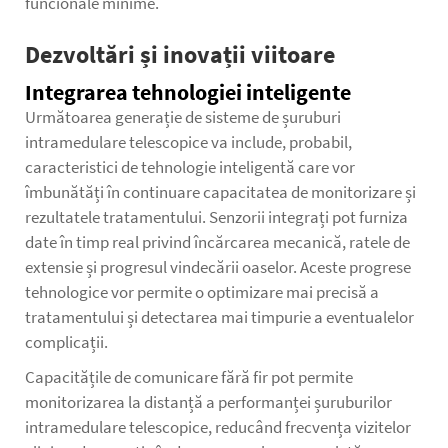
funcionale minime.
Dezvoltări și inovații viitoare
Integrarea tehnologiei inteligente
Următoarea generație de sisteme de șuruburi
intramedulare telescopice va include, probabil,
caracteristici de tehnologie inteligentă care vor
îmbunătăți în continuare capacitatea de monitorizare și
rezultatele tratamentului. Senzorii integrați pot furniza
date în timp real privind încărcarea mecanică, ratele de
extensie și progresul vindecării oaselor. Aceste progrese
tehnologice vor permite o optimizare mai precisă a
tratamentului și detectarea mai timpurie a eventualelor
complicații.
Capacitățile de comunicare fără fir pot permite
monitorizarea la distanță a performanței șuruburilor
intramedulare telescopice, reducând frecvența vizitelor