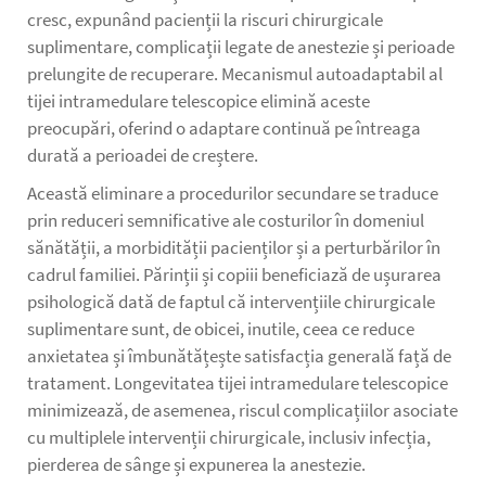
cresc, expunând pacienții la riscuri chirurgicale
suplimentare, complicații legate de anestezie și perioade
prelungite de recuperare. Mecanismul autoadaptabil al
tijei intramedulare telescopice elimină aceste
preocupări, oferind o adaptare continuă pe întreaga
durată a perioadei de creștere.
Această eliminare a procedurilor secundare se traduce
prin reduceri semnificative ale costurilor în domeniul
sănătății, a morbidității pacienților și a perturbărilor în
cadrul familiei. Părinții și copiii beneficiază de ușurarea
psihologică dată de faptul că intervențiile chirurgicale
suplimentare sunt, de obicei, inutile, ceea ce reduce
anxietatea și îmbunătățește satisfacția generală față de
tratament. Longevitatea tijei intramedulare telescopice
minimizează, de asemenea, riscul complicațiilor asociate
cu multiplele intervenții chirurgicale, inclusiv infecția,
pierderea de sânge și expunerea la anestezie.