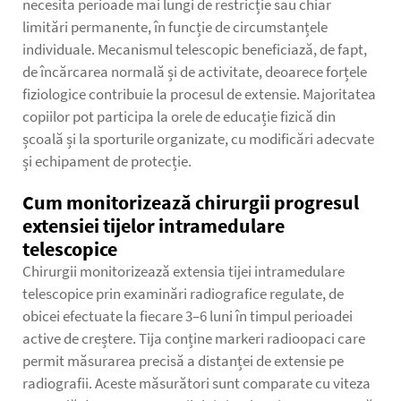
necesita perioade mai lungi de restricție sau chiar
limitări permanente, în funcție de circumstanțele
individuale. Mecanismul telescopic beneficiază, de fapt,
de încărcarea normală și de activitate, deoarece forțele
fiziologice contribuie la procesul de extensie. Majoritatea
copiilor pot participa la orele de educație fizică din
școală și la sporturile organizate, cu modificări adecvate
și echipament de protecție.
Cum monitorizează chirurgii progresul
extensiei tijelor intramedulare
telescopice
Chirurgii monitorizează extensia tijei intramedulare
telescopice prin examinări radiografice regulate, de
obicei efectuate la fiecare 3–6 luni în timpul perioadei
active de creștere. Tija conține markeri radioopaci care
permit măsurarea precisă a distanței de extensie pe
radiografii. Aceste măsurători sunt comparate cu viteza