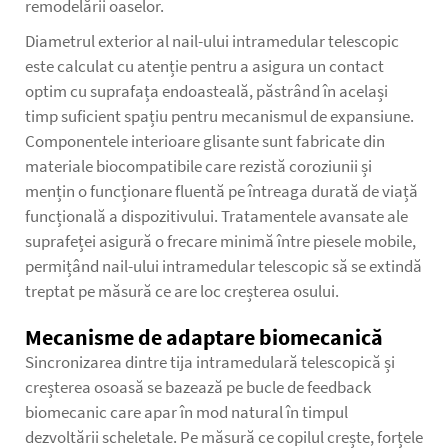
remodelării oaselor.
Diametrul exterior al nail-ului intramedular telescopic
este calculat cu atenție pentru a asigura un contact
optim cu suprafața endoasteală, păstrând în același
timp suficient spațiu pentru mecanismul de expansiune.
Componentele interioare glisante sunt fabricate din
materiale biocompatibile care rezistă coroziunii și
mențin o funcționare fluentă pe întreaga durată de viață
funcțională a dispozitivului. Tratamentele avansate ale
suprafeței asigură o frecare minimă între piesele mobile,
permițând nail-ului intramedular telescopic să se extindă
treptat pe măsură ce are loc creșterea osului.
Mecanisme de adaptare biomecanică
Sincronizarea dintre tija intramedulară telescopică și
creșterea osoasă se bazează pe bucle de feedback
biomecanic care apar în mod natural în timpul
dezvoltării scheletale. Pe măsură ce copilul crește, forțele