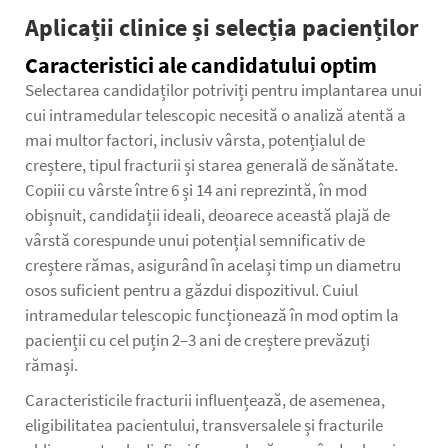
Aplicații clinice și selecția pacienților
Caracteristici ale candidatului optim
Selectarea candidaților potriviți pentru implantarea unui
cui intramedular telescopic necesită o analiză atentă a
mai multor factori, inclusiv vârsta, potențialul de
creștere, tipul fracturii și starea generală de sănătate.
Copiii cu vârste între 6 și 14 ani reprezintă, în mod
obișnuit, candidații ideali, deoarece această plajă de
vârstă corespunde unui potențial semnificativ de
creștere rămas, asigurând în același timp un diametru
osos suficient pentru a găzdui dispozitivul. Cuiul
intramedular telescopic funcționează în mod optim la
pacienții cu cel puțin 2–3 ani de creștere prevăzuți
rămași.
Caracteristicile fracturii influențează, de asemenea,
eligibilitatea pacientului, transversalele și fracturile