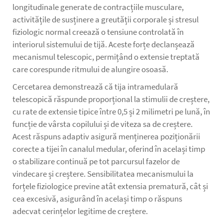
longitudinale generate de contracțiile musculare,
activitățile de susținere a greutății corporale și stresul
fiziologic normal creează o tensiune controlată în
interiorul sistemului de tijă. Aceste forțe declanșează
mecanismul telescopic, permițând o extensie treptată
care corespunde ritmului de alungire osoasă.
Cercetarea demonstrează că tija intramedulară
telescopică răspunde proporțional la stimulii de creștere,
cu rate de extensie tipice între 0,5 și 2 milimetri pe lună, în
funcție de vârsta copilului și de viteza sa de creștere.
Acest răspuns adaptiv asigură menținerea poziționării
corecte a tijei în canalul medular, oferind în același timp
o stabilizare continuă pe tot parcursul fazelor de
vindecare și creștere. Sensibilitatea mecanismului la
forțele fiziologice previne atât extensia prematură, cât și
cea excesivă, asigurând în același timp o răspuns
adecvat cerințelor legitime de creștere.