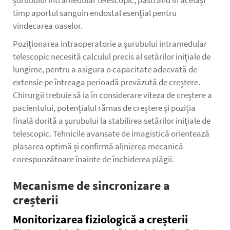
șurubului intramedular telescopic, păstrând în același
timp aportul sanguin endostal esențial pentru
vindecarea oaselor.
Poziționarea intraoperatorie a șurubului intramedular
telescopic necesită calculul precis al setărilor inițiale de
lungime, pentru a asigura o capacitate adecvată de
extensie pe întreaga perioadă prevăzută de creștere.
Chirurgii trebuie să ia în considerare viteza de creștere a
pacientului, potențialul rămas de creștere și poziția
finală dorită a șurubului la stabilirea setărilor inițiale de
telescopic. Tehnicile avansate de imagistică orientează
plasarea optimă și confirmă alinierea mecanică
corespunzătoare înainte de închiderea plăgii.
Mecanisme de sincronizare a
creșterii
Monitorizarea fiziologică a creșterii