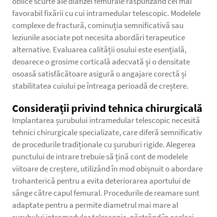
oblice scurte ale diafizei femurale răspunzând cel mai
favorabil fixării cu cui intramedular telescopic. Modelele
complexe de fractură, cominuția semnificativă sau
leziunile asociate pot necesita abordări terapeutice
alternative. Evaluarea calității osului este esențială,
deoarece o grosime corticală adecvată și o densitate
osoasă satisfăcătoare asigură o angajare corectă și
stabilitatea cuiului pe întreaga perioadă de creștere.
Considerații privind tehnica chirurgicală
Implantarea șurubului intramedular telescopic necesită
tehnici chirurgicale specializate, care diferă semnificativ
de procedurile tradiționale cu șuruburi rigide. Alegerea
punctului de intrare trebuie să țină cont de modelele
viitoare de creștere, utilizând în mod obișnuit o abordare
trohanterică pentru a evita deteriorarea aportului de
sânge către capul femural. Procedurile de reamare sunt
adaptate pentru a permite diametrul mai mare al