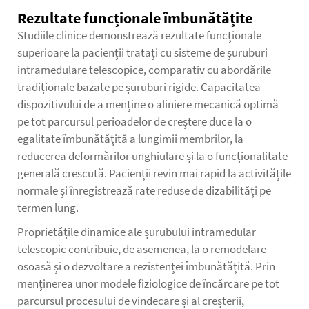
Rezultate funcționale îmbunătățite
Studiile clinice demonstrează rezultate funcționale
superioare la pacienții tratați cu sisteme de șuruburi
intramedulare telescopice, comparativ cu abordările
tradiționale bazate pe șuruburi rigide. Capacitatea
dispozitivului de a menține o aliniere mecanică optimă
pe tot parcursul perioadelor de creștere duce la o
egalitate îmbunătățită a lungimii membrilor, la
reducerea deformărilor unghiulare și la o funcționalitate
generală crescută. Pacienții revin mai rapid la activitățile
normale și înregistrează rate reduse de dizabilități pe
termen lung.
Proprietățile dinamice ale șurubului intramedular
telescopic contribuie, de asemenea, la o remodelare
osoasă și o dezvoltare a rezistenței îmbunătățită. Prin
menținerea unor modele fiziologice de încărcare pe tot
parcursul procesului de vindecare și al creșterii,