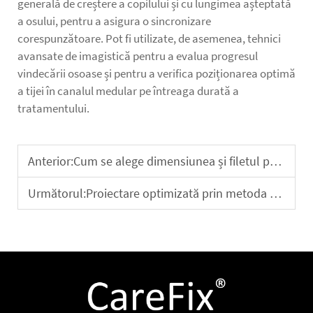
generală de creștere a copilului și cu lungimea așteptată
a osului, pentru a asigura o sincronizare
corespunzătoare. Pot fi utilizate, de asemenea, tehnici
avansate de imagistică pentru a evalua progresul
vindecării osoase și pentru a verifica poziționarea optimă
a tijei în canalul medular pe întreaga durată a
tratamentului.
Anterior:
Cum se alege dimensiunea și filetul potrivit pentru șuruburile goale?
Următorul:
Proiectare optimizată prin metoda elementului finit și validare biomecanică a șuruburilor intramedulare personalizate