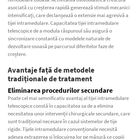
asociată cu creșterea rapidă generează stimuli mecanici
intensificați, care declanșează o extensie mai agresivă a
tijei intramedulare. Capacitatea tijei intramedulare
telescopice de a modula răspunsul său asigură o
sincronizare constantă cu modelele naturale de
dezvoltare osoasă pe parcursul diferitelor faze de
creștere.
Avantaje față de metodele
tradiționale de tratament
Eliminarea procedurilor secundare
Poate cel mai semnificativ avantaj al tijei intramedulare
telescopice constă în capacitatea sa de a elimina
necesitatea unor intervenții chirurgicale secundare, care
sunt tradițional necesare în cazul sistemelor de tije
rigide. Tijele intramedulare convenționale necesită
adesea extragerea și înlocuirea lor pe măsură ce copiii