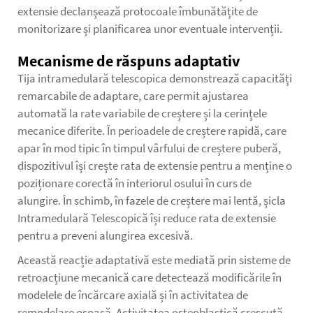
extensie declanșează protocoale îmbunătățite de
monitorizare și planificarea unor eventuale intervenții.
Mecanisme de răspuns adaptativ
Tija intramedulară telescopica demonstrează capacități
remarcabile de adaptare, care permit ajustarea
automată la rate variabile de creștere și la cerințele
mecanice diferite. În perioadele de creștere rapidă, care
apar în mod tipic în timpul vârfului de creștere puberă,
dispozitivul își crește rata de extensie pentru a menține o
poziționare corectă în interiorul osului în curs de
alungire. În schimb, în fazele de creștere mai lentă,
șicla
Intramedulară Telescopică
își reduce rata de extensie
pentru a preveni alungirea excesivă.
Această reacție adaptativă este mediată prin sisteme de
retroacțiune mecanică care detectează modificările în
modelele de încărcare axială și în activitatea de
remodelare osoasă. Activitatea osteoblastică crescută