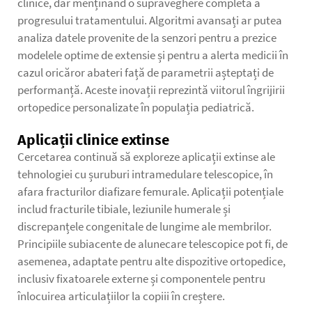
clinice, dar menținând o supraveghere completă a
progresului tratamentului. Algoritmi avansați ar putea
analiza datele provenite de la senzori pentru a prezice
modelele optime de extensie și pentru a alerta medicii în
cazul oricăror abateri față de parametrii așteptați de
performanță. Aceste inovații reprezintă viitorul îngrijirii
ortopedice personalizate în populația pediatrică.
Aplicații clinice extinse
Cercetarea continuă să exploreze aplicații extinse ale
tehnologiei cu șuruburi intramedulare telescopice, în
afara fracturilor diafizare femurale. Aplicații potențiale
includ fracturile tibiale, leziunile humerale și
discrepanțele congenitale de lungime ale membrilor.
Principiile subiacente de alunecare telescopice pot fi, de
asemenea, adaptate pentru alte dispozitive ortopedice,
inclusiv fixatoarele externe și componentele pentru
înlocuirea articulațiilor la copiii în creștere.