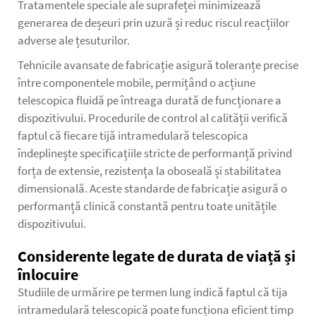
Tratamentele speciale ale suprafeței minimizează
generarea de deșeuri prin uzură și reduc riscul reacțiilor
adverse ale țesuturilor.
Tehnicile avansate de fabricație asigură toleranțe precise
între componentele mobile, permițând o acțiune
telescopica fluidă pe întreaga durată de funcționare a
dispozitivului. Procedurile de control al calității verifică
faptul că fiecare tijă intramedulară telescopica
îndeplinește specificațiile stricte de performanță privind
forța de extensie, rezistența la oboseală și stabilitatea
dimensională. Aceste standarde de fabricație asigură o
performanță clinică constantă pentru toate unitățile
dispozitivului.
Considerente legate de durata de viață și
înlocuire
Studiile de urmărire pe termen lung indică faptul că tija
intramedulară telescopică poate funcționa eficient timp