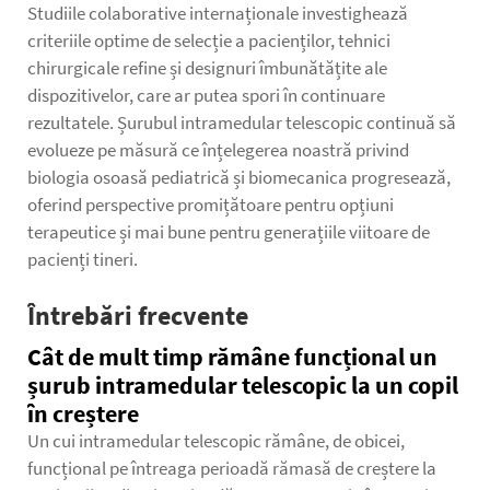
Studiile colaborative internaționale investighează
criteriile optime de selecție a pacienților, tehnici
chirurgicale refine și designuri îmbunătățite ale
dispozitivelor, care ar putea spori în continuare
rezultatele. Șurubul intramedular telescopic continuă să
evolueze pe măsură ce înțelegerea noastră privind
biologia osoasă pediatrică și biomecanica progresează,
oferind perspective promițătoare pentru opțiuni
terapeutice și mai bune pentru generațiile viitoare de
pacienți tineri.
Întrebări frecvente
Cât de mult timp rămâne funcțional un
șurub intramedular telescopic la un copil
în creștere
Un cui intramedular telescopic rămâne, de obicei,
funcțional pe întreaga perioadă rămasă de creștere la