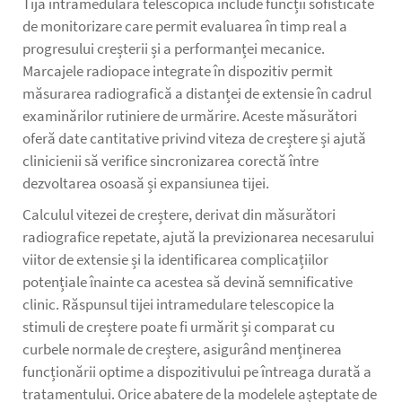
Tija intramedulară telescopică include funcții sofisticate
de monitorizare care permit evaluarea în timp real a
progresului creșterii și a performanței mecanice.
Marcajele radiopace integrate în dispozitiv permit
măsurarea radiografică a distanței de extensie în cadrul
examinărilor rutiniere de urmărire. Aceste măsurători
oferă date cantitative privind viteza de creștere și ajută
clinicienii să verifice sincronizarea corectă între
dezvoltarea osoasă și expansiunea tijei.
Calculul vitezei de creștere, derivat din măsurători
radiografice repetate, ajută la previzionarea necesarului
viitor de extensie și la identificarea complicațiilor
potențiale înainte ca acestea să devină semnificative
clinic. Răspunsul tijei intramedulare telescopice la
stimuli de creștere poate fi urmărit și comparat cu
curbele normale de creștere, asigurând menținerea
funcționării optime a dispozitivului pe întreaga durată a
tratamentului. Orice abatere de la modelele așteptate de