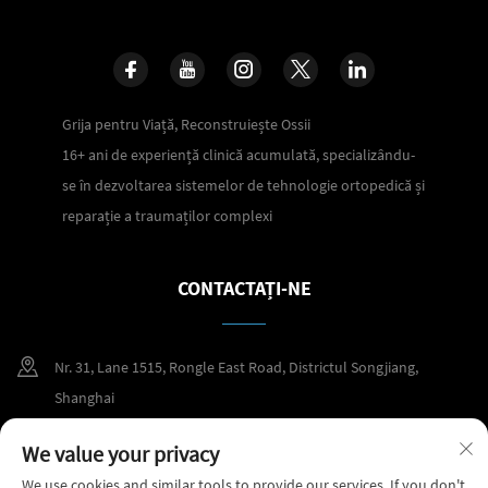
Grija pentru Viață, Reconstruiește Ossii
16+ ani de experiență clinică acumulată, specializându-
se în dezvoltarea sistemelor de tehnologie ortopedică și
reparație a traumaților complexi
CONTACTAȚI-NE
Nr. 31, Lane 1515, Rongle East Road, Districtul Songjiang,
Shanghai
+86 400 098 2859
We value your privacy
We use cookies and similar tools to provide our services. If you don't