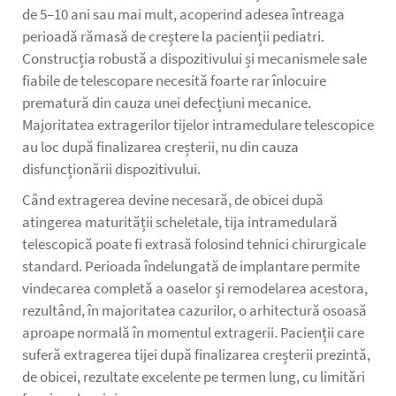
de 5–10 ani sau mai mult, acoperind adesea întreaga
perioadă rămasă de creștere la pacienții pediatri.
Construcția robustă a dispozitivului și mecanismele sale
fiabile de telescopare necesită foarte rar înlocuire
prematură din cauza unei defecțiuni mecanice.
Majoritatea extragerilor tijelor intramedulare telescopice
au loc după finalizarea creșterii, nu din cauza
disfuncționării dispozitivului.
Când extragerea devine necesară, de obicei după
atingerea maturității scheletale, tija intramedulară
telescopică poate fi extrasă folosind tehnici chirurgicale
standard. Perioada îndelungată de implantare permite
vindecarea completă a oaselor și remodelarea acestora,
rezultând, în majoritatea cazurilor, o arhitectură osoasă
aproape normală în momentul extragerii. Pacienții care
suferă extragerea tijei după finalizarea creșterii prezintă,
de obicei, rezultate excelente pe termen lung, cu limitări