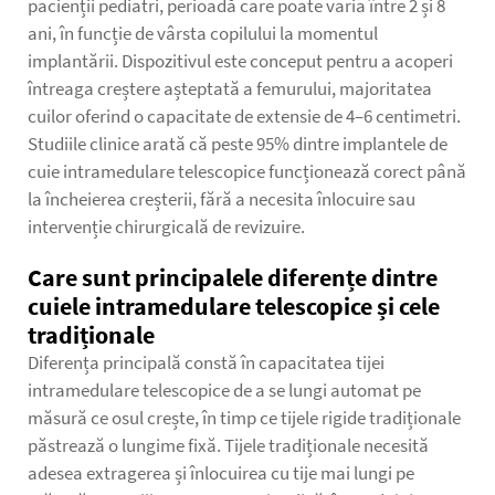
pacienții pediatri, perioadă care poate varia între 2 și 8
ani, în funcție de vârsta copilului la momentul
implantării. Dispozitivul este conceput pentru a acoperi
întreaga creștere așteptată a femurului, majoritatea
cuilor oferind o capacitate de extensie de 4–6 centimetri.
Studiile clinice arată că peste 95% dintre implantele de
cuie intramedulare telescopice funcționează corect până
la încheierea creșterii, fără a necesita înlocuire sau
intervenție chirurgicală de revizuire.
Care sunt principalele diferențe dintre
cuiele intramedulare telescopice și cele
tradiționale
Diferența principală constă în capacitatea tijei
intramedulare telescopice de a se lungi automat pe
măsură ce osul crește, în timp ce tijele rigide tradiționale
păstrează o lungime fixă. Tijele tradiționale necesită
adesea extragerea și înlocuirea cu tije mai lungi pe