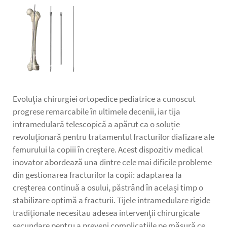
Evoluția chirurgiei ortopedice pediatrice a cunoscut
progrese remarcabile în ultimele decenii, iar tija
intramedulară telescopică a apărut ca o soluție
revoluționară pentru tratamentul fracturilor diafizare ale
femurului la copiii în creștere. Acest dispozitiv medical
inovator abordează una dintre cele mai dificile probleme
din gestionarea fracturilor la copii: adaptarea la
creșterea continuă a osului, păstrând în același timp o
stabilizare optimă a fracturii. Tijele intramedulare rigide
tradiționale necesitau adesea intervenții chirurgicale
secundare pentru a preveni complicațiile pe măsură ce