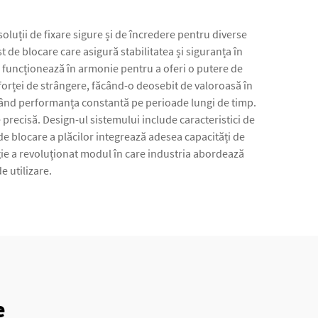
soluții de fixare sigure și de încredere pentru diverse
de blocare care asigură stabilitatea și siguranța în
e funcționează în armonie pentru a oferi o putere de
 forței de strângere, făcând-o deosebit de valoroasă în
ținând performanța constantă pe perioade lungi de timp.
e precisă. Design-ul sistemului include caracteristici de
 de blocare a plăcilor integrează adesea capacități de
ogie a revoluționat modul în care industria abordează
e utilizare.
e