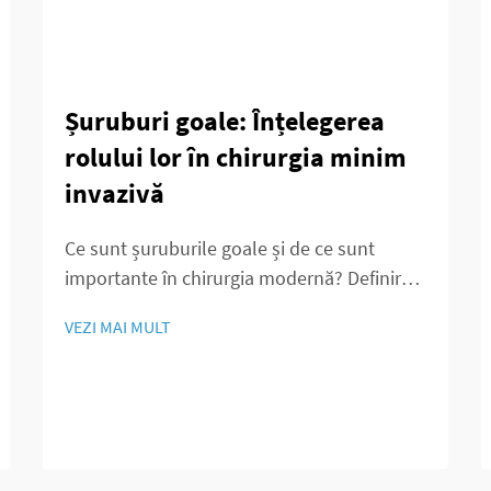
Șuruburi goale: Înțelegerea
rolului lor în chirurgia minim
invazivă
Ce sunt șuruburile goale și de ce sunt
importante în chirurgia modernă? Definirea
tehnologiei șuruburilor goale Șuruburile
VEZI MAI MULT
tricorticale spongioase reprezintă un tip
special de dispozitive de fixație ortopedică
cu miez central gol și oferă funcții specifice
pentru proceduri chirurgicale...