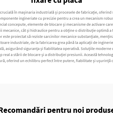
fixare cu placă
rucială în mașinaria industrială și procesele de fabricație, oferind 
componente ingineriate cu precizie pentru a crea un mecanism robust 
pecial concepute, elemente de blocare și mecanisme de activare car
ii mecanice, cât și hidraulice pentru a obține o distribuție optimă a
lor este proiectat să reziste sarcinilor mecanice substanțiale, men
oare industriale, de la fabricarea grea până la aplicații de ingineri
lă, asigurând siguranța și fiabilitatea operativă. Soluțiile moderne
 real a stării de blocare și a distribuției presiunii. Această tehnol
ură, oferind un echilibru perfect între putere, fiabilitate și ușurință d
Recomandări pentru noi produs