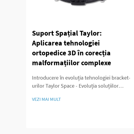
Suport Spațial Taylor:
Aplicarea tehnologiei
ortopedice 3D în corecția
malformațiilor complexe
Introducere în evoluția tehnologiei bracket-
urilor Taylor Space - Evoluția soluțiilor
ortopedice 3D în corectarea deformităților
VEZI MAI MULT
Medicina ortopedică a evoluat semnificativ
de pe vremea când intervenția chirurgicală
însemna incizii mari și un control redus
asupra rezultatelor. În acele vremuri...