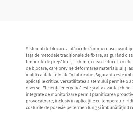
Inele
Sistemul de blocare a plăcii oferă numeroase avantaje a
față de metodele tradiționale de fixare, asigurând o st
timpurile de pregătire și schimb, ceea ce duce la o efi
de blocare, care previne deformarea materialului și as
înaltă calitate folosite în fabricație. Siguranța este 
aplicațiile critice. Versatilitatea sistemului permite o 
diverse. Eficiența energetică este și alta avantaj chei
integrate de monitorizare permit planificarea proactivă 
provocatoare, inclusiv în aplicațiile cu temperaturi ri
costurile de posesie pe termen lung și îmbunătățind re