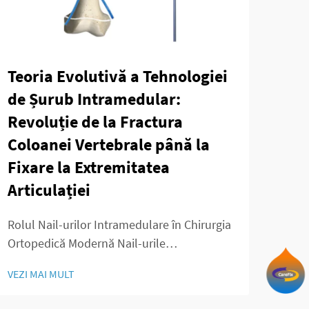
Teoria Evolutivă a Tehnologiei
Apl
de Șurub Intramedular:
Fuz
Revoluție de la Fractura
Chi
Coloanei Vertebrale până la
Intr
Fixare la Extremitatea
Care
Articulației
vert
VEZI
semn
Rolul Nail-urilor Intramedulare în Chirurgia
func
Ortopedică Modernă Nail-urile
inter
intramedulare reprezintă o tehnologie
coloa
VEZI MAI MULT
revoluționară în domeniul chirurgiei
disfu
ortopedice, fiind utilă pentru tratamentul