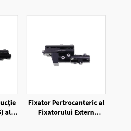
ucție
Fixator Pertrocanteric al
) al
Fixatorului Extern
ern
Unilateral