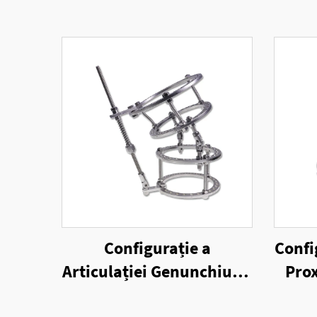
Configurație a
Confi
Articulației Genunchiului
Prox
a Fixatorului Extern cu