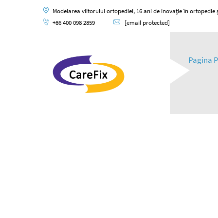
Modelarea viitorului ortopediei, 16 ani de inovație în ortopedie și
+86 400 098 2859
[email protected]
Pagina P