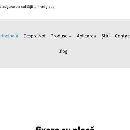
 asigurare a calității la nivel global.
rincipală
Despre Noi
Produse
Aplicarea
Știri
Contac
Blog