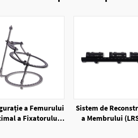
gurație a Femurului
Sistem de Reconstr
imal a Fixatorului
a Membrului (LRS
Extern cu Inele
Fixatorului Ext