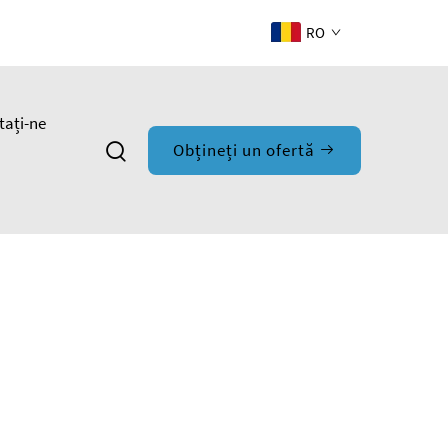
RO
tați-ne
Obțineți un ofertă