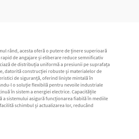
rimul rând, acesta oferă o putere de ținere superioară
 rapid de angajare și eliberare reduce semnificativ
iciază de distribuția uniformă a presiunii pe suprafața
, datorită construcției robuste și materialelor de
istici de siguranță, oferind liniște mintală în
ându-l o soluție flexibilă pentru nevoile industriale
nuă în sistem a energiei electrice. Capacitățile
să a sistemului asigură funcționarea fiabilă în mediile
facilită schimbul și actualizarea lor, reducând