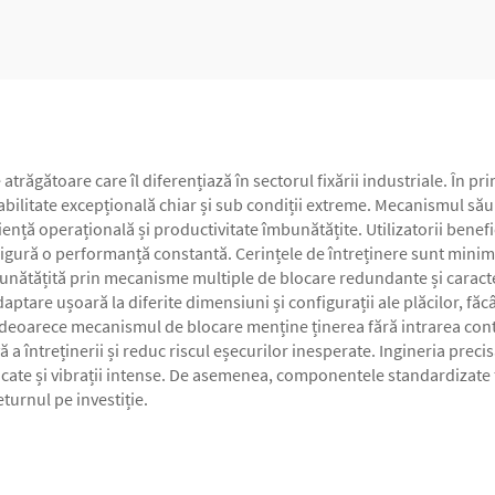
Unilateral
trăgătoare care îl diferențiază în sectorul fixării industriale. În p
abilitate excepțională chiar și sub condiții extreme. Mecanismul său
ciență operațională și productivitate îmbunătățite. Utilizatorii benef
igură o performanță constantă. Cerințele de întreținere sunt minime
îmbunătățită prin mecanisme multiple de blocare redundante și caracter
adaptare ușoară la diferite dimensiuni și configurații ale plăcilor, făc
e, deoarece mecanismul de blocare menține ținerea fără intrarea conti
a întreținerii și reduc riscul eșecurilor inesperate. Ingineria preci
dicate și vibrații intense. De asemenea, componentele standardizate 
turnul pe investiție.