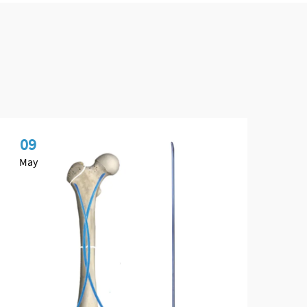
09
2
May
Ju