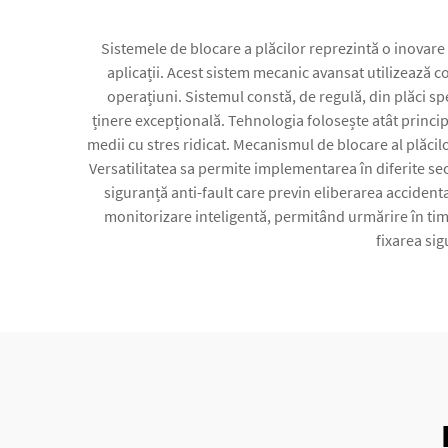
Sistemele de blocare a plăcilor reprezintă o inovare c
aplicații. Acest sistem mecanic avansat utilizează 
operațiuni. Sistemul constă, de regulă, din plăci s
ținere excepțională. Tehnologia folosește atât princip
medii cu stres ridicat. Mecanismul de blocare al plăci
Versatilitatea sa permite implementarea în diferite sect
siguranță anti-fault care previn eliberarea accidenta
monitorizare inteligentă, permitând urmărire în timp
fixarea sig