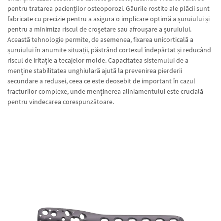
pentru tratarea pacienților osteoporozi. Găurile rostite ale plăcii sunt
fabricate cu precizie pentru a asigura o implicare optimă a șuruiului și
pentru a minimiza riscul de croșetare sau afroușare a șuruiului.
Această tehnologie permite, de asemenea, fixarea unicorticală a
șuruiului în anumite situații, păstrând cortexul îndepărtat și reducând
riscul de iritație a tecajelor molde. Capacitatea sistemului de a
menține stabilitatea unghiulară ajută la prevenirea pierderii
secundare a redusei, ceea ce este deosebit de important în cazul
fracturilor complexe, unde menținerea aliniamentului este crucială
pentru vindecarea corespunzătoare.