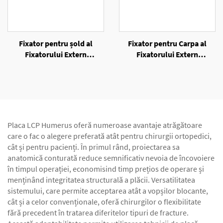
Fixator pentru șold al
Fixator pentru Carpa al
Fixatorului Extern
Fixatorului Extern
Unilateral
Unilateral
Placa LCP Humerus oferă numeroase avantaje atrăgătoare
care o fac o alegere preferată atât pentru chirurgii ortopedici,
cât și pentru pacienți. În primul rând, proiectarea sa
anatomică conturată reduce semnificativ nevoia de încovoiere
în timpul operației, economisind timp prețios de operare și
menținând integritatea structurală a plăcii. Versatilitatea
sistemului, care permite acceptarea atât a vopșilor blocante,
cât și a celor convenționale, oferă chirurgilor o flexibilitate
fără precedent în tratarea diferitelor tipuri de fracture.