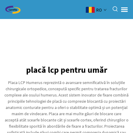
RO
placă lcp pentru umăr
Placa LCP Humerus reprezintă o avansare semnificativă în soluțiile
chirurgicale ortopedice, concepută specific pentru tratarea fracturilor
complexe ale osului humerus. Acest sistem inovator de fixare combină
principiile tehnologiei de placă cu compresie blocantă cu proiectări
anatomic conturate pentru a oferi o stabilitate optimă și un potențial
maxim de vindecare. Placa are mai multe găuri de blocare care
acceptă atât scearfe blocante cât și scearfe cortex, oferind chirurgilor o
flexibilitate sporită în abordările de fixare a fracturilor. Proiectarea
sofisticată include găuri combi care permit compresia dynamică sau