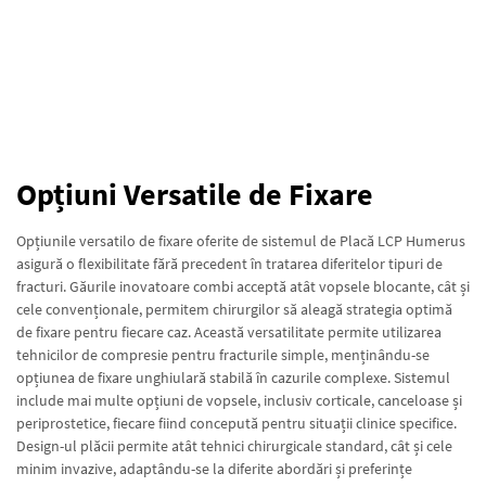
Opțiuni Versatile de Fixare
Opțiunile versatilo de fixare oferite de sistemul de Placă LCP Humerus
asigură o flexibilitate fără precedent în tratarea diferitelor tipuri de
fracturi. Găurile inovatoare combi acceptă atât vopsele blocante, cât și
cele convenționale, permitem chirurgilor să aleagă strategia optimă
de fixare pentru fiecare caz. Această versatilitate permite utilizarea
tehnicilor de compresie pentru fracturile simple, menținându-se
opțiunea de fixare unghiulară stabilă în cazurile complexe. Sistemul
include mai multe opțiuni de vopsele, inclusiv corticale, canceloase și
periprostetice, fiecare fiind concepută pentru situații clinice specifice.
Design-ul plăcii permite atât tehnici chirurgicale standard, cât și cele
minim invazive, adaptându-se la diferite abordări și preferințe