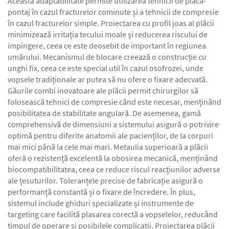
Această adaptabilitate permite utilizarea tehnicii de placă-
pontaj în cazul fracturelor cominute și a tehnicii de compresie
în cazul fracturelor simple. Proiectarea cu profil joas al plăcii
minimizează irritația tecului moale și reducerea riscului de
impingere, ceea ce este deosebit de important în regiunea
umărului. Mecanismul de blocare creează o construcție cu
unghi fix, ceea ce este special util în cazul osofrozei, unde
vopsele tradiționale ar putea să nu ofere o fixare adecvată.
Găurile combi inovatoare ale plăcii permit chirurgilor să
folosească tehnici de compresie când este necesar, menținând
posibilitatea de stabilitate angulară. De asemenea, gamă
comprehensivă de dimensiuni a sistemului asigură o potrivire
optimă pentru diferite anatomii ale pacienților, de la corpuri
mai mici până la cele mai mari. Metaulia superioară a plăcii
oferă o rezistență excelentă la obosirea mecanică, menținând
biocompatibilitatea, ceea ce reduce riscul reacțiunilor adverse
ale țesuturilor. Toleranțele precise de fabricație asigură o
performanță constantă și o fixare de încredere. În plus,
sistemul include ghiduri specializate și instrumente de
targeting care facilită plasarea corectă a vopselelor, reducând
timpul de operare și posibilele complicații. Proiectarea plăcii