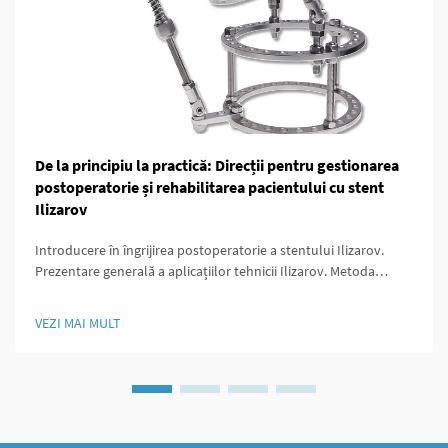
De la principiu la practică: Direcții pentru gestionarea
postoperatorie și rehabilitarea pacientului cu stent
Ilizarov
Introducere în îngrijirea postoperatorie a stentului Ilizarov.
Prezentare generală a aplicațiilor tehnicii Ilizarov. Metoda
Ilizarov a schimbat jocul pentru chirurgii ortopezi deoarece a
oferit modalități de a prelungi oasele, de a stabiliza zonele
VEZI MAI MULT
fracturate și de a corecta malformațiile care...