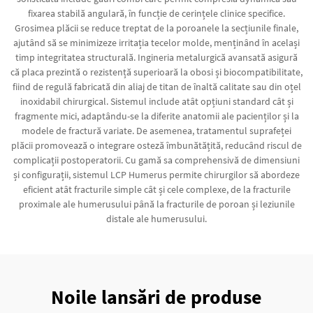
fixarea stabilă angulară, în funcție de cerințele clinice specifice.
Grosimea plăcii se reduce treptat de la poroanele la secțiunile finale,
ajutând să se minimizeze irritația tecelor molde, menținând în același
timp integritatea structurală. Ingineria metalurgică avansată asigură
că placa prezintă o rezistență superioară la obosi și biocompatibilitate,
fiind de regulă fabricată din aliaj de titan de înaltă calitate sau din oțel
inoxidabil chirurgical. Sistemul include atât opțiuni standard cât și
fragmente mici, adaptându-se la diferite anatomii ale pacienților și la
modele de fractură variate. De asemenea, tratamentul suprafeței
plăcii promovează o integrare osteză îmbunătățită, reducând riscul de
complicații postoperatorii. Cu gamă sa comprehensivă de dimensiuni
și configurații, sistemul LCP Humerus permite chirurgilor să abordeze
eficient atât fracturile simple cât și cele complexe, de la fracturile
proximale ale humerusului până la fracturile de poroan și leziunile
distale ale humerusului.
Noile lansări de produse