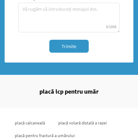
0/1000
Trimite
placă lcp pentru umăr
placă calcaneală
placă volară distală a razei
placă pentru fractură a umărului