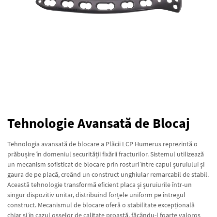
Tehnologie Avansată de Blocaj
Tehnologia avansată de blocare a Plăcii LCP Humerus reprezintă o
prăbușire în domeniul securității fixării fracturilor. Sistemul utilizează
un mecanism sofisticat de blocare prin rosturi între capul șuruiului și
gaura de pe placă, creând un construct unghiular remarcabil de stabil.
Această tehnologie transformă eficient placa și șuruiurile într-un
singur dispozitiv unitar, distribuind forțele uniform pe întregul
construct. Mecanismul de blocare oferă o stabilitate excepțională
chiar și în cazul osselor de calitate proastă, făcându-l foarte valoros