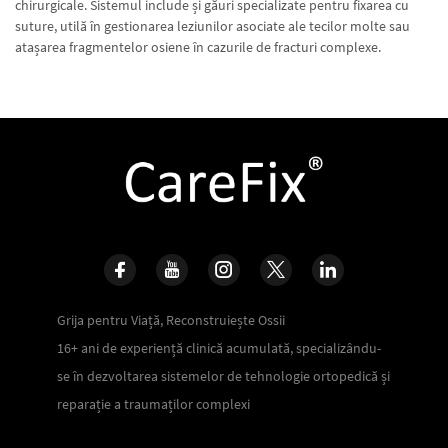
chirurgicale. Sistemul include și găuri specializate pentru fixarea cu
suture, utilă în gestionarea leziunilor asociate ale tecilor molte sau
atașarea fragmentelor osiene în cazurile de fracturi complexe.
Grija pentru Viață, Reconstruiește Ossii
16+ ani de experiență clinică acumulată, specializându-
se în dezvoltarea sistemelor de tehnologie ortopedică și
reparație a traumaților complexi