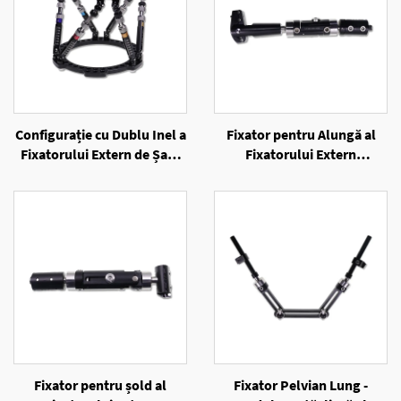
Configurație cu Dublu Inel a
Fixator pentru Alungă al
Fixatorului Extern de Șase
Fixatorului Extern
Axe cu Inele
Unilateral
Fixator pentru șold al
Fixator Pelvian Lung -