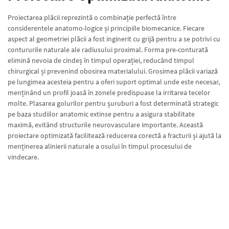
Proiectarea plăcii reprezintă o combinație perfectă între
considerentele anatomo-logice și principiile biomecanice. Fiecare
aspect al geometriei plăcii a fost inginerit cu grijă pentru a se potrivi cu
contururile naturale ale radiusului proximal. Forma pre-conturată
elimină nevoia de cindeș în timpul operației, reducând timpul
chirurgical și prevenind obosirea materialului. Grosimea plăcii variază
pe lungimea acesteia pentru a oferi suport optimal unde este necesar,
menținând un profil joasă în zonele predispuase la irritarea tecelor
molte. Plasarea golurilor pentru șuruburi a fost determinată strategic
pe baza studiilor anatomic extinse pentru a asigura stabilitate
maximă, evitând structurile neurovasculare importante. Această
proiectare optimizată facilitează reducerea corectă a fracturii și ajută la
menținerea alinierii naturale a osului în timpul procesului de
vindecare.