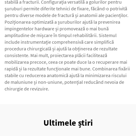
stabilă a fracturii. Configurația versatilă a golurilor pentru
șuruburi permite diferite tehnici de fixare, făcând-o potrivită
pentru diverse modele de fractură și anatomii ale pacienților.
Poziționarea optimizată a șuruburilor ajută la prevenirea
impingentelor hardware și promovează o mai bună
amplitudine de mișcare în timpul rehabilitării. Sistemul
include instrumentație comprehensivă care simplifică
procedura chirurgicală și ajută la obținerea de rezultate
consistente. Mai mult, proiectarea plăcii facilitează
mobilizarea precoce, ceea ce poate duce la o recuperare mai
rapidă și la rezultate funcționale mai bune. Combinarea fixării
stabile cu reducerea anatomică ajută la minimizarea riscului
de maluniune și non-uniune, potențial reducând nevoia de
chirurgie de revizuire.
Ultimele știri