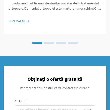
Introducere în utilizarea stenturilor unilaterale în tratamentul
ortopedic. Domeniul ortopediei este martorul unor schimbări
majore datorită stenturilor unilaterale, care oferă abordări
inovatoare pentru gestionarea fracturilor. De-a lungul
VEZI MAI MULT
decadelor, medicii au utilizat în principal fixarea externă de...
Obțineți o ofertă gratuită
Reprezentantul nostru vă va contacta în curând.
Email
0/100