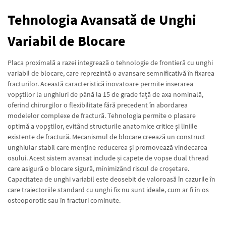
Tehnologia Avansată de Unghi
Variabil de Blocare
Placa proximală a razei integrează o tehnologie de frontieră cu unghi
variabil de blocare, care reprezintă o avansare semnificativă în fixarea
fracturilor. Această caracteristică inovatoare permite inserarea
vopștilor la unghiuri de până la 15 de grade față de axa nominală,
oferind chirurgilor o flexibilitate fără precedent în abordarea
modelelor complexe de fractură. Tehnologia permite o plasare
optimă a vopștilor, evitând structurile anatomice critice și liniile
existente de fractură. Mecanismul de blocare creează un construct
unghiular stabil care menține reducerea și promovează vindecarea
osului. Acest sistem avansat include și capete de vopse dual thread
care asigură o blocare sigură, minimizând riscul de croșetare.
Capacitatea de unghi variabil este deosebit de valoroasă în cazurile în
care traiectoriile standard cu unghi fix nu sunt ideale, cum ar fi în os
osteoporotic sau în fracturi cominute.