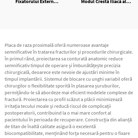
Fixatorului Extern
Modul Crestă Iliacă al
Unilateral
Fixatorului Extern
Unilateral
Placa de raza proximală oferă numeroase avantaje
semnificative în tratarea fracturilor și procedurile chirurgicale.
În primul rând, proiectarea sa conturată anatomic reduce
semnificativ timpul de operare și îmbunătățește precizia
chirurgicală, deoarece este nevoie de ajustări minime în
timpul implantării. Sistemul de blocare cu unghi variabil oferă
chirurgilor o flexibilitate sporită în plasarea șuruburilor,
permițându-le să abordeze mai eficient modelele complexe de
fractură. Proiectarea cu profil scăzut a plăcii minimizează
irritația tecului moale și reducă riscul de complicații
postoperatorii, contribuind la o mai mare confort al
pacientului în perioada de recuperare. Construcția din alianță
de titan de înaltă calitate asigură o excelentă
biocompatibilitate, menținând forța necesară pentru o fixare