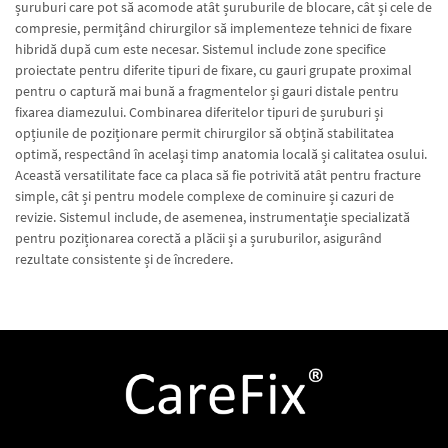
șuruburi care pot să acomode atât șuruburile de blocare, cât și cele de
compresie, permițând chirurgilor să implementeze tehnici de fixare
hibridă după cum este necesar. Sistemul include zone specifice
proiectate pentru diferite tipuri de fixare, cu gauri grupate proximal
pentru o captură mai bună a fragmentelor și gauri distale pentru
fixarea diamezului. Combinarea diferitelor tipuri de șuruburi și
opțiunile de poziționare permit chirurgilor să obțină stabilitatea
optimă, respectând în același timp anatomia locală și calitatea osului.
Această versatilitate face ca placa să fie potrivită atât pentru fracture
simple, cât și pentru modele complexe de cominuire și cazuri de
revizie. Sistemul include, de asemenea, instrumentație specializată
pentru poziționarea corectă a plăcii și a șuruburilor, asigurând
rezultate consistente și de încredere.