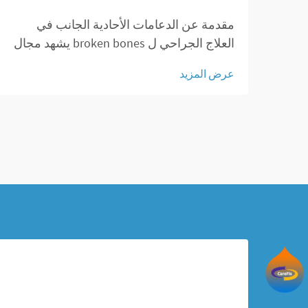
مقدمة عن الدعامات الأحادية الجانب في
العلاج الجراحي ل broken bones يشهد مجال
جراحة العظام تغيرات كبيرة بفضل الدعامات
عرض المزيد
الأحادية الجانب التي توفر مناهج جديدة في
إدارة كسور العظام. لعقود، استخدم الأطباء
بشكل رئيسي التثبيت الخارجي ل...