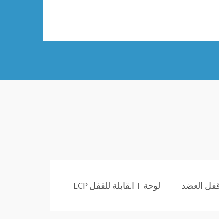
قفل العضد
لوحة T القابلة للقفل LCP