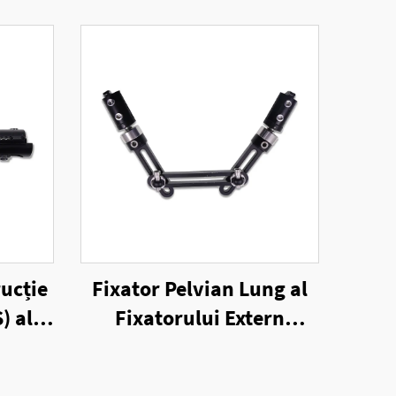
ucție
Fixator Pelvian Lung al
) al
Fixatorului Extern
ern
Unilateral