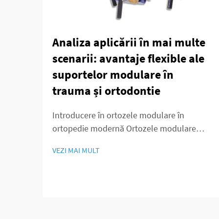
Analiza aplicării în mai multe
scenarii: avantaje flexible ale
suportelor modulare în
trauma și ortodontie
Introducere în ortozele modulare în
ortopedie modernă Ortozele modulare
reprezintă ceva deosebit în ortopedie,
VEZI MAI MULT
deoarece sunt concepute astfel încât să
poată fi ușor personalizate în funcție de
nevoile specifice ale fiecărui pacient. Ceea
ce face aceste ortoze să iasă în evidență
este...