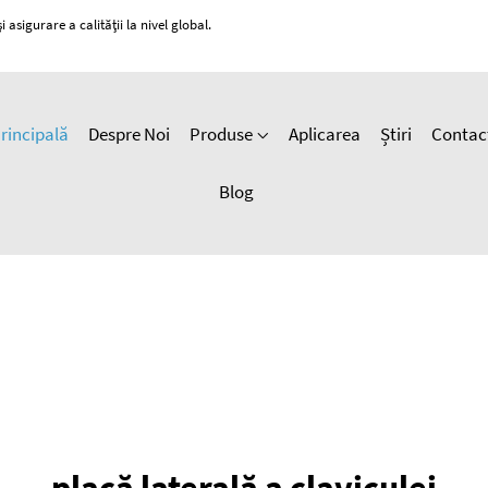
 asigurare a calității la nivel global.
rincipală
Despre Noi
Produse
Aplicarea
Știri
Contac
Blog