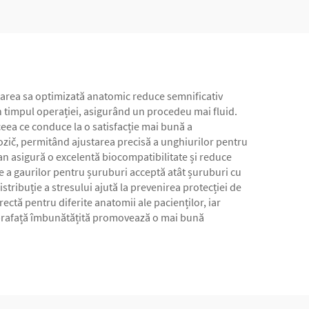
ctarea sa optimizată anatomic reduce semnificativ
n timpul operației, asigurând un procedeu mai fluid.
ceea ce conduce la o satisfacție mai bună a
orozič, permitând ajustarea precisă a unghiurilor pentru
itan asigură o excelentă biocompatibilitate și reduce
are a gaurilor pentru șuruburi acceptă atât șuruburi cu
istribuție a stresului ajută la prevenirea protecției de
tă pentru diferite anatomii ale pacienților, iar
 suprafață îmbunătățită promovează o mai bună