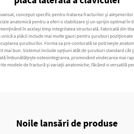
placă laterală a claviculei
vansat, conceput specific pentru tratarea fracturilor și aleșenerilor 
izie anatomică pentru a oferi o stabilizare și un sprijin optimal în
menținând în același timp integritatea structurală. Fabricată din tit
 unică a plăcii include mai multe gauri pentru șuruburi poziționate s
cuplarea șuruburilor. Forma sa pre-conturată se potrivește anatomie
mai bun. Sistemul include opțiuni atât de șuruburi standard cât și d
sată îmbunătățește osteointegrarea, promovând vindecarea mai rapi
te modele de fractură și variații anatomiche, făcând-o versatilă pen
Noile lansări de produse