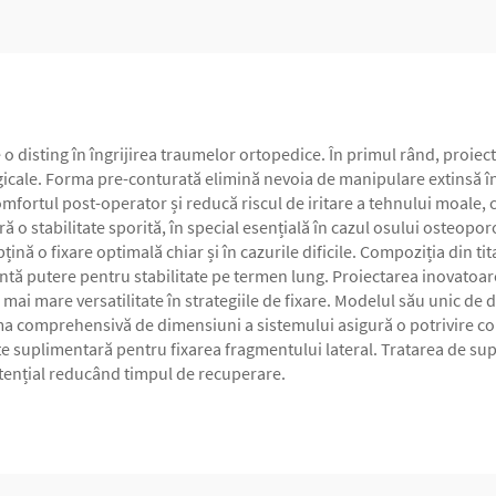
 o disting în îngrijirea traumelor ortopedice. În primul rând, proie
rgicale. Forma pre-conturată elimină nevoia de manipulare extinsă î
mfortul post-operator și reducă riscul de iritare a tehnului moale, 
ă o stabilitate sporită, în special esențială în cazul osului osteop
bțină o fixare optimală chiar și în cazurile dificile. Compoziția din t
icientă putere pentru stabilitate pe termen lung. Proiectarea inovato
mai mare versatilitate în strategiile de fixare. Modelul său unic de d
 comprehensivă de dimensiuni a sistemului asigură o potrivire corec
litate suplimentară pentru fixarea fragmentului lateral. Tratarea de
tențial reducând timpul de recuperare.