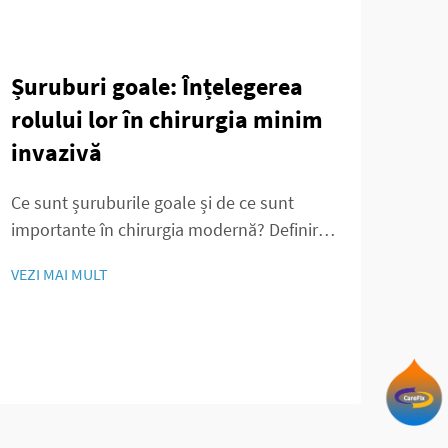
Șuruburi goale: Înțelegerea
Teo
rolului lor în chirurgia minim
de 
invazivă
Rev
Col
Ce sunt șuruburile goale și de ce sunt
Fix
importante în chirurgia modernă? Definirea
Art
tehnologiei șuruburilor goale Șuruburile
VEZI MAI MULT
tricorticale spongioase reprezintă un tip
Rolul
special de dispozitive de fixație ortopedică
Orto
cu miez central gol și oferă funcții specifice
intr
pentru proceduri chirurgicale...
VEZI
revo
orto
stabi