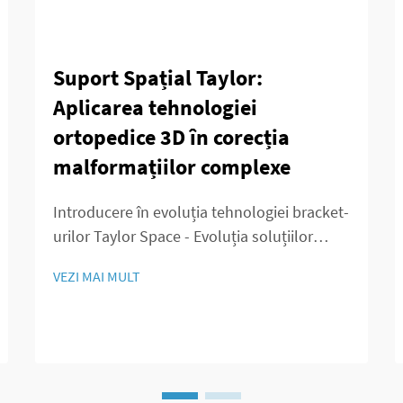
Suport Spațial Taylor:
Aplicarea tehnologiei
ortopedice 3D în corecția
malformațiilor complexe
Introducere în evoluția tehnologiei bracket-
urilor Taylor Space - Evoluția soluțiilor
ortopedice 3D în corectarea deformităților
VEZI MAI MULT
Medicina ortopedică a evoluat semnificativ
de pe vremea când intervenția chirurgicală
însemna incizii mari și un control redus
asupra rezultatelor. În acele vremuri...