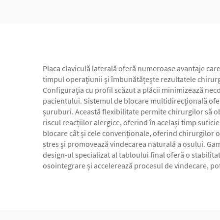
Placa claviculă laterală oferă numeroase avantaje care
timpul operațiunii și îmbunătățește rezultatele chiru
Configurația cu profil scăzut a plăcii minimizează neco
pacientului. Sistemul de blocare multidirecțională ofer
șuruburi. Această flexibilitate permite chirurgilor să o
riscul reacțiilor alergice, oferind în același timp suf
blocare cât și cele convenționale, oferind chirurgilor o 
stres și promovează vindecarea naturală a osului. Gama
design-ul specializat al tabloului final oferă o stabi
osointegrare și accelerează procesul de vindecare, po