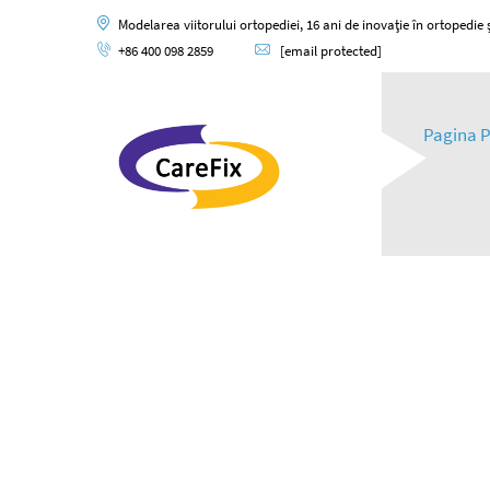
Modelarea viitorului ortopediei, 16 ani de inovație în ortopedie și
+86 400 098 2859
[email protected]
Pagina P