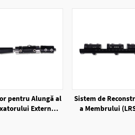
or pentru Alungă al
Sistem de Reconstr
xatorului Extern
a Membrului (LRS
Unilateral
Fixatorului Ext
Unilateral