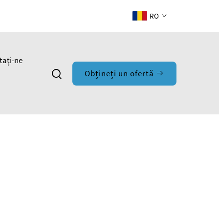
RO
tați-ne
Obțineți un ofertă