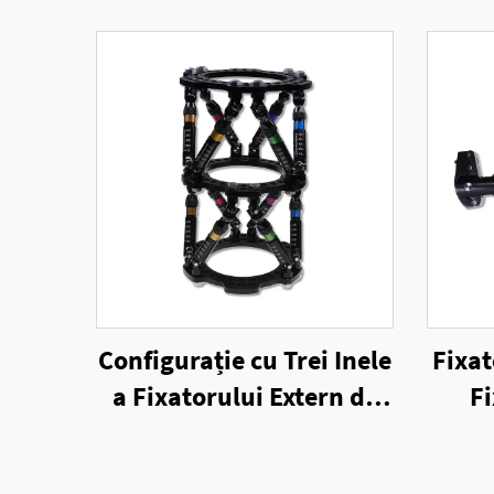
Configurație cu Trei Inele
Fixat
a Fixatorului Extern de
Fi
Șase Axe cu Inele