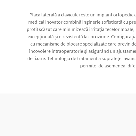
Placa laterală a claviculei este un implant ortopedic a
medical inovator combină inginerie sofisticată cu prec
profil scăzut care minimizează irritația tecelor moale, 
excepțională și o rezistență la coroziune. Configurația
cu mecanisme de blocare specializate care previn de
încovoiere intraoperatorie și asigurând un ajustament 
de fixare. Tehnologia de tratament a suprafeței avan
permite, de asemenea, diferi