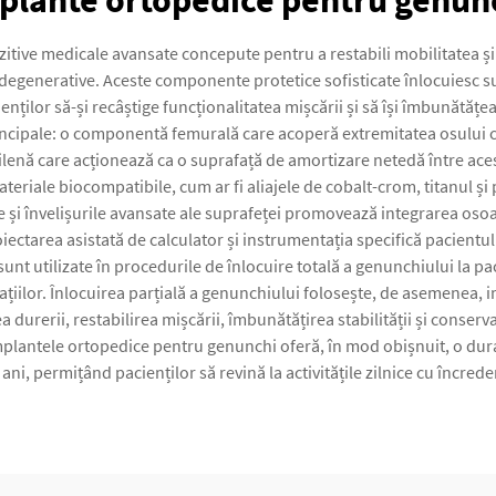
plante ortopedice pentru genun
tive medicale avansate concepute pentru a restabili mobilitatea și a
 degenerative. Aceste componente protetice sofisticate înlocuiesc supr
enților să-și recâștige funcționalitatea mișcării și să își îmbunătăț
cipale: o componentă femurală care acoperă extremitatea osului c
ilenă care acționează ca o suprafață de amortizare netedă între aces
riale biocompatibile, cum ar fi aliajele de cobalt-crom, titanul și 
 și învelișurile avansate ale suprafeței promovează integrarea osoa
tarea asistată de calculator și instrumentația specifică pacientului 
unt utilizate în procedurile de înlocuire totală a genunchiului la pac
lațiilor. Înlocuirea parțială a genunchiului folosește, de asemenea,
ea durerii, restabilirea mișcării, îmbunătățirea stabilității și conserv
implantele ortopedice pentru genunchi oferă, în mod obișnuit, o dur
ni, permițând pacienților să revină la activitățile zilnice cu încrede