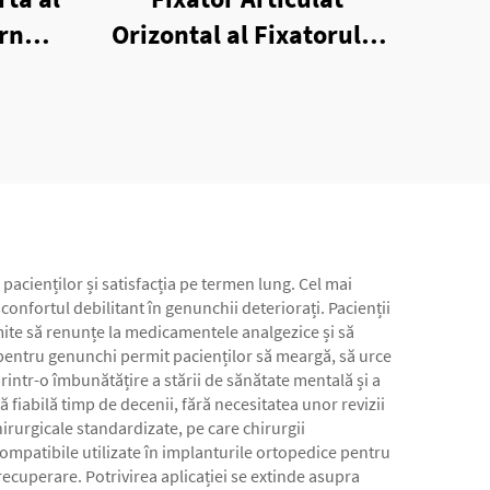
ern
Orizontal al Fixatorului
Extern Unilateral
pacienților și satisfacția pe termen lung. Cel mai
nfortul debilitant în genunchii deteriorați. Pacienții
mite să renunțe la medicamentele analgezice și să
 pentru genunchi permit pacienților să meargă, să urce
rintr-o îmbunătățire a stării de sănătate mentală și a
fiabilă timp de decenii, fără necesitatea unor revizii
hirurgicale standardizate, pe care chirurgii
ocompatibile utilizate în implanturile ortopedice pentru
ecuperare. Potrivirea aplicației se extinde asupra