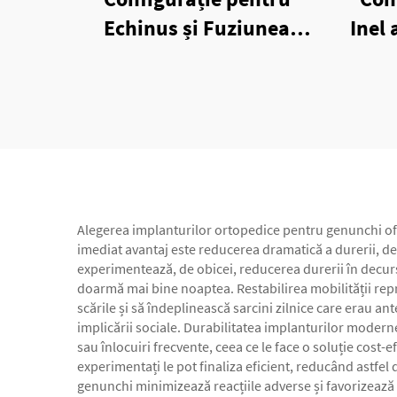
Echinus și Fuziunea
Inel 
Articulației Alungii a
de
Fixatorului Extern cu
Inele
Alegerea implanturilor ortopedice pentru genunchi oferă
imediat avantaj este reducerea dramatică a durerii, de
experimentează, de obicei, reducerea durerii în decur
doarmă mai bine noaptea. Restabilirea mobilității rep
scările și să îndeplinească sarcini zilnice care erau a
implicării sociale. Durabilitatea implanturilor modern
sau înlocuiri frecvente, ceea ce le face o soluție cost-
experimentați le pot finaliza eficient, reducând astfel 
genunchi minimizează reacțiile adverse și favorizează 