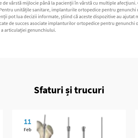
e de vârstă mijlocie până la pacienții în vârstă cu multiple afecțiun
 Pentru unitățile sanitare, implanturile ortopedice pentru genunchi
ienții pot lua decizii informate, știind că aceste dispozitive au ajut
ridicate de succes asociate implanturilor ortopedice pentru genunchi of
 a articulației genunchiului.
Sfaturi și trucuri
11
Feb