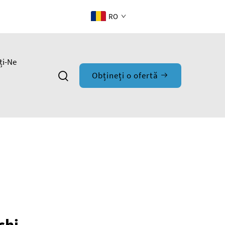
RO
ți-Ne
Obțineți o ofertă