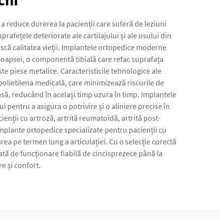
chi
 reduce durerea la pacienții care suferă de leziuni
afețele deteriorate ale cartilajului și ale osului din
ească calitatea vieții. Implantele ortopedice moderne
oapsei, o componentă tibială care refac suprafața
te piese metalice. Caracteristicile tehnologice ale
polietilena medicală, care minimizează riscurile de
să, reducând în același timp uzura în timp. Implantele
pentru a asigura o potrivire și o aliniere precise în
ienții cu artroză, artrită reumatoidă, artrită post-
 implante ortopedice specializate pentru pacienții cu
area pe termen lung a articulației. Cu o selecție corectă
ată de funcționare fiabilă de cincisprezece până la
re și confort.