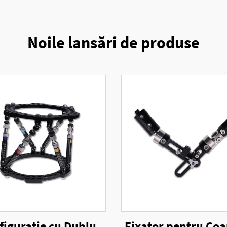
Noile lansări de produse
figurație cu Dublu
Fixator pentru Coa