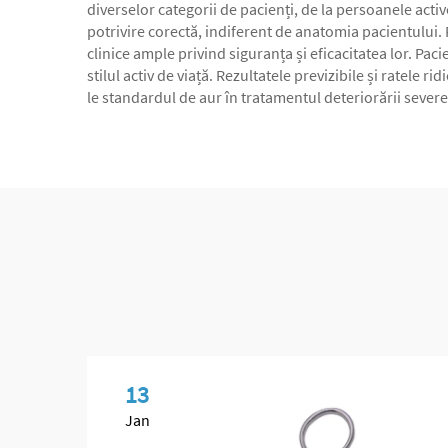
diverselor categorii de pacienți, de la persoanele activ
potrivire corectă, indiferent de anatomia pacientului.
clinice ample privind siguranța și eficacitatea lor. Pac
stilul activ de viață. Rezultatele previzibile și ratele 
le standardul de aur în tratamentul deteriorării severe
13
Jan