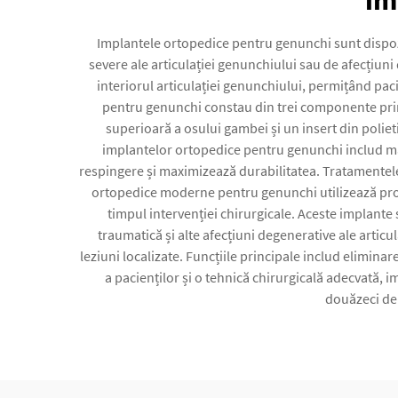
im
Implantele ortopedice pentru genunchi sunt dispozi
severe ale articulației genunchiului sau de afecțiuni
interiorul articulației genunchiului, permițând paci
pentru genunchi constau din trei componente prin
superioară a osului gambei și un insert din poliet
implantelor ortopedice pentru genunchi includ mate
respingere și maximizează durabilitatea. Tratamentele
ortopedice moderne pentru genunchi utilizează proiec
timpul intervenției chirurgicale. Aceste implante s
traumatică și alte afecțiuni degenerative ale articu
leziuni localizate. Funcțiile principale includ eliminar
a pacienților și o tehnică chirurgicală adecvată, 
douăzeci de a