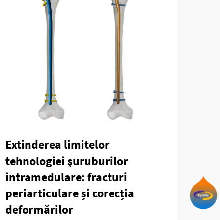
Extinderea limitelor
Tra
tehnologiei șuruburilor
pse
intramedulare: fracturi
Ava
periarticulare și corecția
Trat
deformărilor
comp