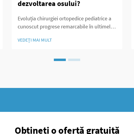
dezvoltarea osului?
Evoluția chirurgiei ortopedice pediatrice a
cunoscut progrese remarcabile în ultimele
decenii, iar tija intramedulară telescopică a
VEDEȚI MAI MULT
apărut ca o soluție revoluționară pentru
tratamentul fracturilor diafizare ale
femurului la copiii în creștere. Această
inovare...
Obțineți o ofertă gratuită