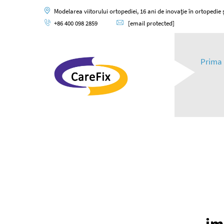
Modelarea viitorului ortopediei, 16 ani de inovație în ortopedie și
+86 400 098 2859
[email protected]
Prima 