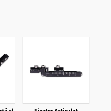
rtă al
Fixator Articulat