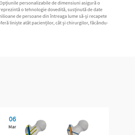
i. Opțiunile personalizabile de dimensiuni asigură o
 reprezintă o tehnologie dovedită, susținută de date
at milioane de persoane din întreaga lume să-și recapete
eră liniște atât pacienților, cât și chirurgilor, făcându-
06
0
Mar
Ma