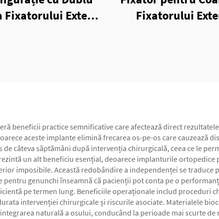
a Fixatorului Extern
Fixatorului Ext
 Șase Axe cu Inele
Unilateral
 beneficii practice semnificative care afectează direct rezultatele 
oarece aceste implante elimină frecarea os-pe-os care cauzează disco
s de câteva săptămâni după intervenția chirurgicală, ceea ce le per
rezintă un alt beneficiu esențial, deoarece implanturile ortopedice
nterior imposibile. Această redobândire a independenței se traduce p
e pentru genunchi înseamnă că pacienții pot conta pe o performanță 
eficientă pe termen lung. Beneficiile operaționale includ proceduri c
durata intervenției chirurgicale și riscurile asociate. Materialele bi
integrarea naturală a osului, conducând la perioade mai scurte de r