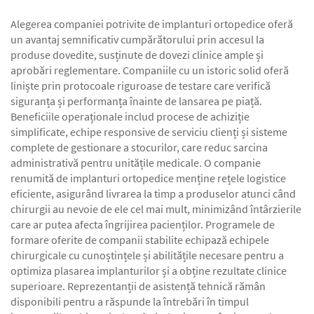
Alegerea companiei potrivite de implanturi ortopedice oferă
un avantaj semnificativ cumpărătorului prin accesul la
produse dovedite, susținute de dovezi clinice ample și
aprobări reglementare. Companiile cu un istoric solid oferă
liniște prin protocoale riguroase de testare care verifică
siguranța și performanța înainte de lansarea pe piață.
Beneficiile operaționale includ procese de achiziție
simplificate, echipe responsive de serviciu clienți și sisteme
complete de gestionare a stocurilor, care reduc sarcina
administrativă pentru unitățile medicale. O companie
renumită de implanturi ortopedice menține rețele logistice
eficiente, asigurând livrarea la timp a produselor atunci când
chirurgii au nevoie de ele cel mai mult, minimizând întârzierile
care ar putea afecta îngrijirea pacienților. Programele de
formare oferite de companii stabilite echipază echipele
chirurgicale cu cunoștințele și abilitățile necesare pentru a
optimiza plasarea implanturilor și a obține rezultate clinice
superioare. Reprezentanții de asistență tehnică rămân
disponibili pentru a răspunde la întrebări în timpul