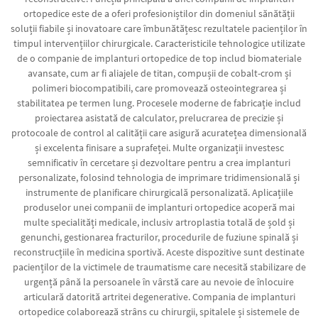
ortopedice este de a oferi profesioniștilor din domeniul sănătății
soluții fiabile și inovatoare care îmbunătățesc rezultatele pacienților în
timpul intervențiilor chirurgicale. Caracteristicile tehnologice utilizate
de o companie de implanturi ortopedice de top includ biomateriale
avansate, cum ar fi aliajele de titan, compușii de cobalt-crom și
polimeri biocompatibili, care promovează osteointegrarea și
stabilitatea pe termen lung. Procesele moderne de fabricație includ
proiectarea asistată de calculator, prelucrarea de precizie și
protocoale de control al calității care asigură acuratețea dimensională
și excelenta finisare a suprafeței. Multe organizații investesc
semnificativ în cercetare și dezvoltare pentru a crea implanturi
personalizate, folosind tehnologia de imprimare tridimensională și
instrumente de planificare chirurgicală personalizată. Aplicațiile
produselor unei companii de implanturi ortopedice acoperă mai
multe specialități medicale, inclusiv artroplastia totală de șold și
genunchi, gestionarea fracturilor, procedurile de fuziune spinală și
reconstrucțiile în medicina sportivă. Aceste dispozitive sunt destinate
pacienților de la victimele de traumatisme care necesită stabilizare de
urgență până la persoanele în vârstă care au nevoie de înlocuire
articulară datorită artritei degenerative. Compania de implanturi
ortopedice colaborează strâns cu chirurgii, spitalele și sistemele de