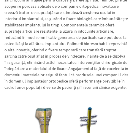
sarcini, cum ar fi tijele pentru coapsă și barele spinale. Tehnologiile de
acoperire poroasă aplicate de o companie ortopedică inovatoare
creează texturi de suprafață care stimulează creșterea osului în
interiorul implantului, asigurând o fixare biologică care îmbunătățește
stabilitatea implantului în timp. Componentele ceramice oferă
suprafețe articulare rezistente la uzură în înlocuirile articulare,
reducând în mod semnificativ generarea de particule care pot duce la
osteoliză și la afârârea implantului. Polimerii bioresorbabili reprezintă
o altă inovație, oferind o fixare temporară care transferă treptat
sarcina către osul aflat în proces de vindecare, înainte de a se dizolva
în siguranță, eliminând astfel necesitatea intervențiilor chirurgicale de
îndepărtare a materialului de fixare. Angajamentul față de excelenta în
domeniul materialelor asigură faptul că produsele unei companii lider
în domeniul implantelor ortopedice oferă performanțe previzibile în
cadrul unor populații diverse de pacienți și în scenarii clinice exigente.