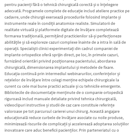
pentru pacienți fără o tehnică chirurgicală corectă și o înțelegere
adecvată. Programele complete de educație includ ateliere practice pe
cadavre, unde chirurgii exersează procedurile folosind implante și
instrumente reale în condiții anatomice realiste. Simulatorii de
realitate virtuală și platformele digitale de învățare completează
formarea tradițională, permițând practicienilor să-și perfecționeze
abilitățile și să exploreze cazuri complexe înainte de a intra în sală de
operații. Specialiști clinici experimentați din cadrul companiei de
implante ortopedice oferă sprijin direct, pe loc, în primele cazuri,
furnizând orientări privind poziționarea pacientului, abordarea
chirurgicală, dimensionarea implantului și metodele de fixare.
Educația continuă prin intermediul webinarurilor, conferințelor și
rețelelor de învățare între colegi menține echipele chirurgicale la
curent cu cele mai bune practici actuale și cu tehnicile emergente.
Bibliotecile de documentație menținute de o companie ortopedică
riguroasă includ manuale detaliate privind tehnica chirurgicală,
videoclipuri instructive și studii de caz care constituie referințe
valoroase pe tot parcursul carierei unui chirurg. Această angajare
educațională reduce curbele de învățare asociate cu noile produse,
minimizează riscurile de complicații și accelerează adoptarea soluțiilor
inovatoare care aduc beneficii pacienților. Prin parteneriatul cu o