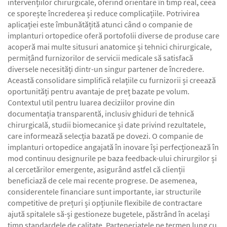
intervențiilor chirurgicale, oferind orientare în timp real, ceea
ce sporește încrederea și reduce complicațiile. Potrivirea
aplicației este îmbunătățită atunci când o companie de
implanturi ortopedice oferă portofolii diverse de produse care
acoperă mai multe situsuri anatomice și tehnici chirurgicale,
permițând furnizorilor de servicii medicale să satisfacă
diversele necesități dintr-un singur partener de încredere.
Această consolidare simplifică relațiile cu furnizorii și creează
oportunități pentru avantaje de preț bazate pe volum.
Contextul util pentru luarea deciziilor provine din
documentația transparentă, inclusiv ghiduri de tehnică
chirurgicală, studii biomecanice și date privind rezultatele,
care informează selecția bazată pe dovezi. O companie de
implanturi ortopedice angajată în inovare își perfecționează în
mod continuu designurile pe baza feedback-ului chirurgilor și
al cercetărilor emergente, asigurând astfel că clienții
beneficiază de cele mai recente progrese. De asemenea,
considerentele financiare sunt importante, iar structurile
competitive de prețuri și opțiunile flexibile de contractare
ajută spitalele să-și gestioneze bugetele, păstrând în același
timp standardele de calitate. Parteneriatele pe termen lung cu