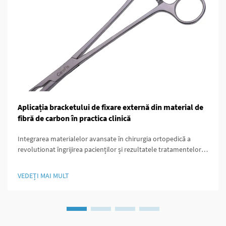
Aplicația bracketului de fixare externă din material de
fibră de carbon în practica clinică
Integrarea materialelor avansate în chirurgia ortopedică a
revolutionat îngrijirea pacienților și rezultatele tratamentelor.
Printre aceste inovații, sistemele de fixare externă din fibră de
carbon au apărut ca o alternativă superioară cadrelor metalice
VEDEȚI MAI MULT
tradiționale...