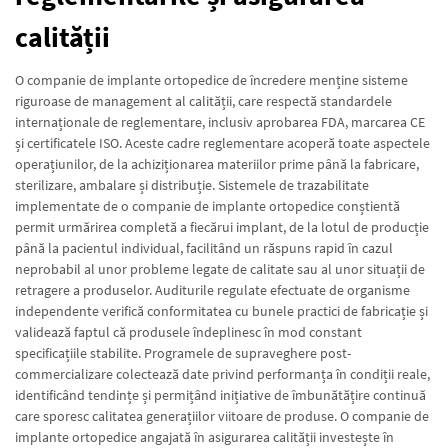
calității
O companie de implante ortopedice de încredere menține sisteme
riguroase de management al calității, care respectă standardele
internaționale de reglementare, inclusiv aprobarea FDA, marcarea CE
și certificatele ISO. Aceste cadre reglementare acoperă toate aspectele
operațiunilor, de la achiziționarea materiilor prime până la fabricare,
sterilizare, ambalare și distribuție. Sistemele de trazabilitate
implementate de o companie de implante ortopedice conștientă
permit urmărirea completă a fiecărui implant, de la lotul de producție
până la pacientul individual, facilitând un răspuns rapid în cazul
neprobabil al unor probleme legate de calitate sau al unor situații de
retragere a produselor. Auditurile regulate efectuate de organisme
independente verifică conformitatea cu bunele practici de fabricație și
validează faptul că produsele îndeplinesc în mod constant
specificațiile stabilite. Programele de supraveghere post-
commercializare colectează date privind performanța în condiții reale,
identificând tendințe și permițând inițiative de îmbunătățire continuă
care sporesc calitatea generațiilor viitoare de produse. O companie de
implante ortopedice angajată în asigurarea calității investește în