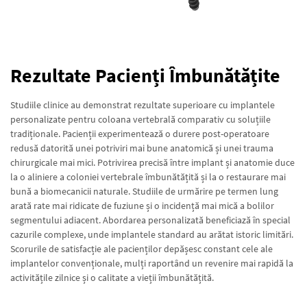
Rezultate Pacienți Îmbunătățite
Studiile clinice au demonstrat rezultate superioare cu implantele
personalizate pentru coloana vertebrală comparativ cu soluțiile
tradiționale. Pacienții experimentează o durere post-operatoare
redusă datorită unei potriviri mai bune anatomică și unei trauma
chirurgicale mai mici. Potrivirea precisă între implant și anatomie duce
la o aliniere a coloniei vertebrale îmbunătățită și la o restaurare mai
bună a biomecanicii naturale. Studiile de urmărire pe termen lung
arată rate mai ridicate de fuziune și o incidență mai mică a bolilor
segmentului adiacent. Abordarea personalizată beneficiază în special
cazurile complexe, unde implantele standard au arătat istoric limitări.
Scorurile de satisfacție ale pacienților depășesc constant cele ale
implantelor convenționale, mulți raportând un revenire mai rapidă la
activitățile zilnice și o calitate a vieții îmbunătățită.