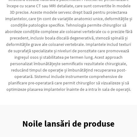
începe cu scane CT sau MRI detaliate, care sunt convertite în modele
3D precise. Aceste modele servesc drept bază pentru proiectarea
implantelor, care țin cont de variațiile anatomici unice, deformitățile și
condițiile patologice specifice. Tehnologia permite chirurgilor să
abordeze condițiile complexe ale coloanei vertebrale cu o precizie fără
precedent, inclusiv boala discală degenerativă, stenoză spinală și
deformitățile grave ale coloanei vertebrale. Implantele includ texturi
de suprafață specializate și niveluri de porozitate care promovează
ingreșul osos și stabilitatea pe termen lung. Acest approach
personalizat îmbunătățește semnificativ rezultatele chirurgicale,
reducând timpul de operație și îmbunătățind recuperarea post-
operatară. Sistemul include instrumente comprehensive de
planificare pre-operatară care permit chirurgilor să vizualizeze și să
optimizeze plasarea implantelor înainte de a intra în sala de operații.
Noile lansări de produse