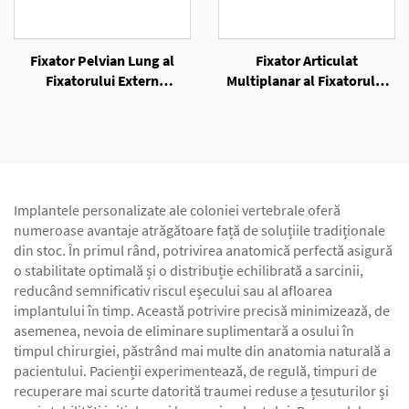
Fixator Pelvian Lung al
Fixator Articulat
Fixatorului Extern
Multiplanar al Fixatorului
Unilateral
Extern Unilateral
Implantele personalizate ale coloniei vertebrale oferă
numeroase avantaje atrăgătoare față de soluțiile tradiționale
din stoc. În primul rând, potrivirea anatomică perfectă asigură
o stabilitate optimală și o distribuție echilibrată a sarcinii,
reducând semnificativ riscul eșecului sau al afloarea
implantului în timp. Această potrivire precisă minimizează, de
asemenea, nevoia de eliminare suplimentară a osului în
timpul chirurgiei, păstrând mai multe din anatomia naturală a
pacientului. Pacienții experimentează, de regulă, timpuri de
recuperare mai scurte datorită traumei reduse a țesuturilor și