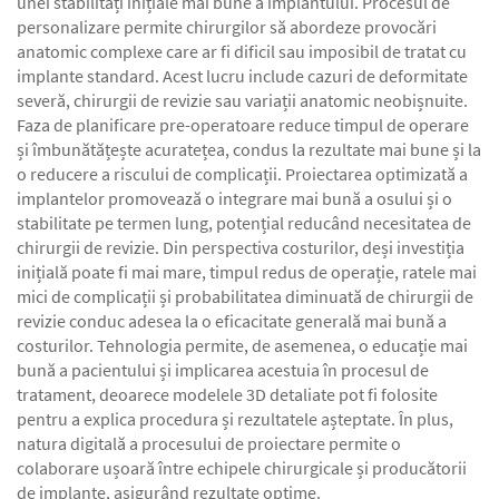
unei stabilități inițiale mai bune a implantului. Procesul de
personalizare permite chirurgilor să abordeze provocări
anatomic complexe care ar fi dificil sau imposibil de tratat cu
implante standard. Acest lucru include cazuri de deformitate
severă, chirurgii de revizie sau variații anatomic neobișnuite.
Faza de planificare pre-operatoare reduce timpul de operare
și îmbunătățește acuratețea, condus la rezultate mai bune și la
o reducere a riscului de complicații. Proiectarea optimizată a
implantelor promovează o integrare mai bună a osului și o
stabilitate pe termen lung, potențial reducând necesitatea de
chirurgii de revizie. Din perspectiva costurilor, deși investiția
inițială poate fi mai mare, timpul redus de operație, ratele mai
mici de complicații și probabilitatea diminuată de chirurgii de
revizie conduc adesea la o eficacitate generală mai bună a
costurilor. Tehnologia permite, de asemenea, o educație mai
bună a pacientului și implicarea acestuia în procesul de
tratament, deoarece modelele 3D detaliate pot fi folosite
pentru a explica procedura și rezultatele așteptate. În plus,
natura digitală a procesului de proiectare permite o
colaborare ușoară între echipele chirurgicale și producătorii
de implante, asigurând rezultate optime.