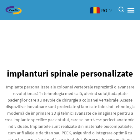
RO
implanturi spinale personalizate
Implante personalizate ale coloanei vertebrale reprezintă o avansare
revoluționară în tehnologia medicală, oferind soluții adaptate
pacienților care au nevoie de chirurgie a coloanei vertebrale. Aceste
dispozitive inovatoare sunt proiectate și fabricate folosind tehnologia
modernă de imprimare 3D și tehnici avansate de imaginare pentru a
crea implante specifice pacientului, care se potrivesc perfect anatomiei
individuale. Implantele sunt realizate din materiale biocompatibile,
cum ar fi aliajele de titan sau PEEK, asigurând o integrare optimă cu
structura osoasă naturală a pacientului. Procesul de personalizare