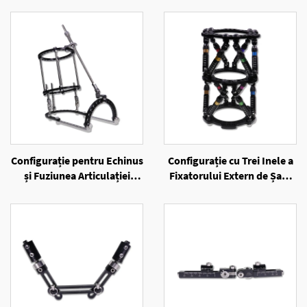
Configurație pentru Echinus
Configurație cu Trei Inele a
și Fuziunea Articulației
Fixatorului Extern de Șase
Alungii a Fixatorului Extern
Axe cu Inele
cu Inele