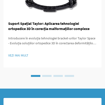
Suport Spațial Taylor: Aplicarea tehnologiei
ortopedice 3D în corecția malformațiilor complexe
Introducere în evoluția tehnologiei bracket-urilor Taylor Space
- Evoluția soluțiilor ortopedice 3D în corectarea deformităților
Medicina ortopedică a evoluat semnificativ de pe vremea când
intervenția chirurgicală însemna incizii mari și un control redus
VEZI MAI MULT
asupra rezultatelor. În acele vremuri...