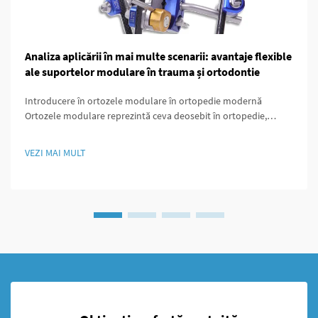
Analiza aplicării în mai multe scenarii: avantaje flexible
ale suportelor modulare în trauma și ortodontie
Introducere în ortozele modulare în ortopedie modernă
Ortozele modulare reprezintă ceva deosebit în ortopedie,
deoarece sunt concepute astfel încât să poată fi ușor
personalizate în funcție de nevoile specifice ale fiecărui pacient.
VEZI MAI MULT
Ceea ce face aceste ortoze să iasă în evidență este...