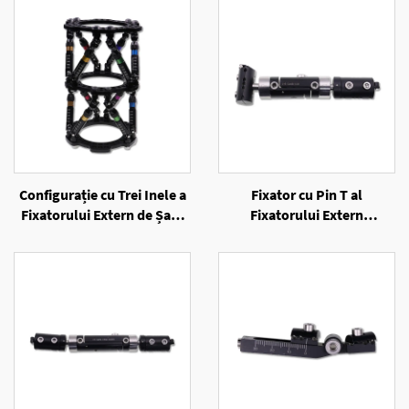
Configurație cu Trei Inele a
Fixator cu Pin T al
Fixatorului Extern de Șase
Fixatorului Extern
Axe cu Inele
Unilateral