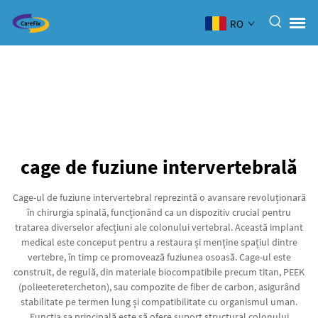
RO
cage de fuziune intervertebrală
Cage-ul de fuziune intervertebral reprezintă o avansare revoluționară
în chirurgia spinală, funcționând ca un dispozitiv crucial pentru
tratarea diverselor afecțiuni ale colonului vertebral. Această implant
medical este conceput pentru a restaura și menține spațiul dintre
vertebre, în timp ce promovează fuziunea osoasă. Cage-ul este
construit, de regulă, din materiale biocompatibile precum titan, PEEK
(polieeteretercheton), sau compozite de fiber de carbon, asigurând
stabilitate pe termen lung și compatibilitate cu organismul uman.
Funcția sa principală este să ofere suport structural colonului