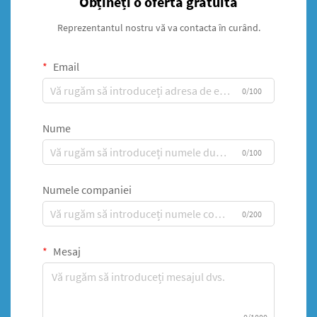
Obțineți o ofertă gratuită
Reprezentantul nostru vă va contacta în curând.
Email
0/100
Nume
0/100
Numele companiei
0/200
Mesaj