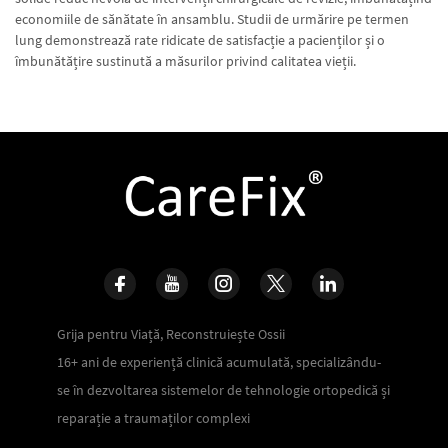
economiile de sănătate în ansamblu. Studii de urmărire pe termen
lung demonstrează rate ridicate de satisfacție a pacienților și o
îmbunătățire sustinută a măsurilor privind calitatea vieții.
Grija pentru Viață, Reconstruiește Ossii
16+ ani de experiență clinică acumulată, specializându-
se în dezvoltarea sistemelor de tehnologie ortopedică și
reparație a traumaților complexi