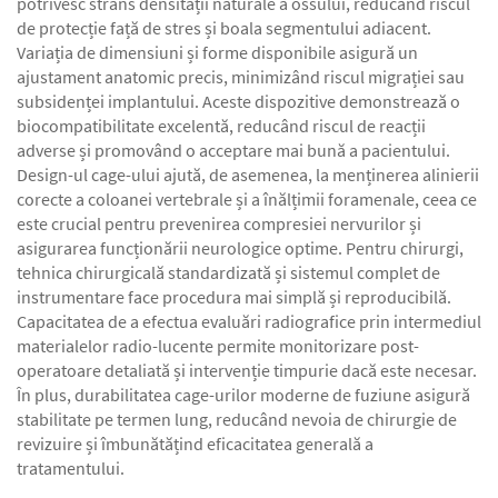
potrivesc strâns densității naturale a ossului, reducând riscul
de protecție față de stres și boala segmentului adiacent.
Variația de dimensiuni și forme disponibile asigură un
ajustament anatomic precis, minimizând riscul migrației sau
subsidenței implantului. Aceste dispozitive demonstrează o
biocompatibilitate excelentă, reducând riscul de reacții
adverse și promovând o acceptare mai bună a pacientului.
Design-ul cage-ului ajută, de asemenea, la menținerea alinierii
corecte a coloanei vertebrale și a înălțimii foramenale, ceea ce
este crucial pentru prevenirea compresiei nervurilor și
asigurarea funcționării neurologice optime. Pentru chirurgi,
tehnica chirurgicală standardizată și sistemul complet de
instrumentare face procedura mai simplă și reproducibilă.
Capacitatea de a efectua evaluări radiografice prin intermediul
materialelor radio-lucente permite monitorizare post-
operatoare detaliată și intervenție timpurie dacă este necesar.
În plus, durabilitatea cage-urilor moderne de fuziune asigură
stabilitate pe termen lung, reducând nevoia de chirurgie de
revizuire și îmbunătățind eficacitatea generală a
tratamentului.