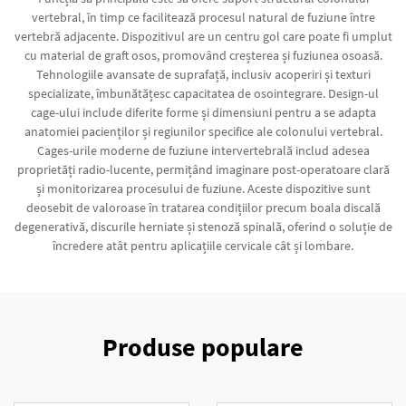
vertebral, în timp ce facilitează procesul natural de fuziune între
vertebră adjacente. Dispozitivul are un centru gol care poate fi umplut
cu material de graft osos, promovând creșterea și fuziunea osoasă.
Tehnologiile avansate de suprafață, inclusiv acoperiri și texturi
specializate, îmbunătățesc capacitatea de osointegrare. Design-ul
cage-ului include diferite forme și dimensiuni pentru a se adapta
anatomiei pacienților și regiunilor specifice ale colonului vertebral.
Cages-urile moderne de fuziune intervertebrală includ adesea
proprietăți radio-lucente, permițând imaginare post-operatoare clară
și monitorizarea procesului de fuziune. Aceste dispozitive sunt
deosebit de valoroase în tratarea condițiilor precum boala discală
degenerativă, discurile herniate și stenoză spinală, oferind o soluție de
încredere atât pentru aplicațiile cervicale cât și lombare.
Produse populare