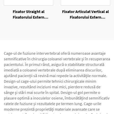
Fixator Straight al
Fixator Articulat Vertical al
Fixatorului Extern
Fixatorului Extern
Unilateral
Unilateral
Cage-ul de fuziune intervertebral oferă numeroase avantaje
semnificative în chirurgia coloanei vertebrale și în recuperarea
pacientului. În primul rând, asigură o stabilitate structurală
imediată a coloanei vertebrale după eliminarea discurilor,
ajutând pacienții să revină mai repede la activitățile normale.
Design-ul cage-ului permite tehnici chirurgicale minim
invazive, rezultând inciziuni mai mici, pierdere redusă de
sânge și stări mai scurte în spital. Design-ul gol permite o
plasare optimă a inoculelor osiene, îmbunătățind semnificativ
ratele de fuziune și rezultatele pe termen lung. Cage-urile
moderne prezintă proprietăți materiale avansate care se