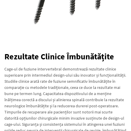
Rezultate Clinice Îmbunătățite
Cage-ul de fuziune intervertebral demonstrează rezultate clinice
superioare prin intermediul design-ului său inovator și funcționalității.
Studiile clinice arată rate de fuziune semnificativ îmbunătățite în
comparație cu metodele tradiționale, ceea ce duce la rezultate mai
bune pe termen lung. Capacitatea dispozitivului de a menține
înălțimea corectă a discului și alinierea spinală contribuie la rezultate
neurologice îmbunătățite și la reducerea durerei post-operatoare.
Timpurile de recuperare ale pacienților sunt notorii mai scurte
datorită opțiunilor chirurgicale minim invazive susținute de design-ul
cage-ului. Siguranța și consistența sistemului în atingerea unei fuziuni
solide reduc nevoia de intervenții chirurgicale de revizie, îmbunătățind