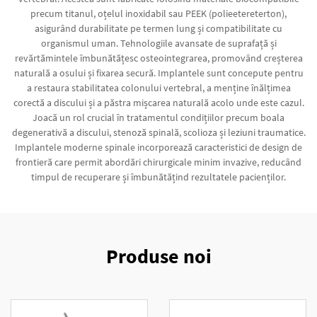
precum titanul, oțelul inoxidabil sau PEEK (polieetereterton),
asigurând durabilitate pe termen lung și compatibilitate cu
organismul uman. Tehnologiile avansate de suprafață și
revărtămintele îmbunătățesc osteointegrarea, promovând creșterea
naturală a osului și fixarea secură. Implantele sunt concepute pentru
a restaura stabilitatea colonului vertebral, a menține înălțimea
corectă a discului și a păstra mișcarea naturală acolo unde este cazul.
Joacă un rol crucial în tratamentul condițiilor precum boala
degenerativă a discului, stenoză spinală, scolioza și leziuni traumatice.
Implantele moderne spinale incorporează caracteristici de design de
frontieră care permit abordări chirurgicale minim invazive, reducând
timpul de recuperare și îmbunătățind rezultatele pacienților.
Produse noi