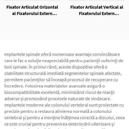
Fixator Articulat Orizontal
Fixator Articulat Vertical al
al Fixatorului Extern
Fixatorului Extern
Unilateral
Unilateral
Implantele spinale oferă numeroase avantaje convincătoare
care le fac o soluție neapreciabilă pentru pacienții suferinți de
boli spinale. În primul rând, aceste dispozitive oferă o
stabilitate structurală imediată segmentelor spinale afectate,
permitem pacienților să înceapă procesul de recuperare cu
încredere. Folosirea materialelor avansate asigură o
biocompatibilitate excelentă, minimizând riscul de reacții
adverse și promovând procesele naturale de vindecare.
Implantele moderne ale colonului vertebral sunt proiectate cu
precizie pentru a restaura alinierea normală a colonului
vertebral și pentru a menține înălțimea corectă a discului, ceea
ce este crucial pentru prevenirea deteriorării ulterioare și