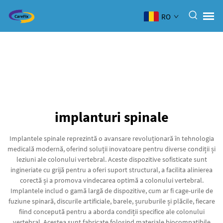
RO
implanturi spinale
Implantele spinale reprezintă o avansare revoluționară în tehnologia
medicală modernă, oferind soluții inovatoare pentru diverse condiții și
leziuni ale colonului vertebral. Aceste dispozitive sofisticate sunt
ingineriate cu grijă pentru a oferi suport structural, a facilita alinierea
corectă și a promova vindecarea optimă a colonului vertebral.
Implantele includ o gamă largă de dispozitive, cum ar fi cage-urile de
fuziune spinară, discurile artificiale, barele, șuruburile și plăcile, fiecare
fiind concepută pentru a aborda condiții specifice ale colonului
vertebral. Acestea sunt fabricate folosind materiale biocompatibile