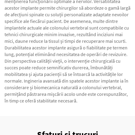
menținerea funcționării optimale a nervilor. Versatilitatea
acestor implante permite chirurgilor să abordeze o gamă largă
de afecțiuni spinale cu soluții personalizate adaptate nevoilor
specifice ale fiecărui pacient. De asemenea, multe dintre
implantele actuale ale colonului vertebral sunt compatibile cu
tehnici chirurgicale minim invazive, rezultând inciziuni mai
mici, daune reduce la tissul și timpi de recuperare mai scurti.
Durabilitatea acestor implante asigură o fiabilitate pe termen
lung, potențial eliminând necesitatea de operări de revizuire.
Din perspectiva calității vieții, o intervenție chirurgicală cu
succes poate reduce semnificativ durerea, îmbunătăți
mobilitatea și ajuta pacienții să se întoarcă la activitățile lor
normale. Ingineria avansată din spatele acestor implante ia în
considerare și biomecanica naturală a colonului vertebral,
permițând păstrarea mișcării acolo unde este corespunzător,
în timp ce oferă stabilitate necesară.
Sfaturi și trucuri