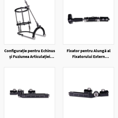
Configurație pentru Echinus
Fixator pentru Alungă al
și Fuziunea Articulației
Fixatorului Extern
Alungii a Fixatorului Extern
Unilateral
cu Inele