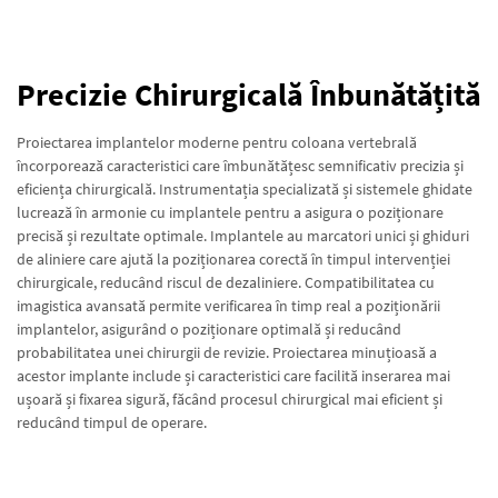
Precizie Chirurgicală Înbunătățită
Proiectarea implantelor moderne pentru coloana vertebrală
încorporează caracteristici care îmbunătățesc semnificativ precizia și
eficiența chirurgicală. Instrumentația specializată și sistemele ghidate
lucrează în armonie cu implantele pentru a asigura o poziționare
precisă și rezultate optimale. Implantele au marcatori unici și ghiduri
de aliniere care ajută la poziționarea corectă în timpul intervenției
chirurgicale, reducând riscul de dezaliniere. Compatibilitatea cu
imagistica avansată permite verificarea în timp real a poziționării
implantelor, asigurând o poziționare optimală și reducând
probabilitatea unei chirurgii de revizie. Proiectarea minuțioasă a
acestor implante include și caracteristici care facilită inserarea mai
ușoară și fixarea sigură, făcând procesul chirurgical mai eficient și
reducând timpul de operare.