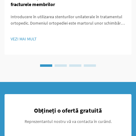
fracturele membrilor
Introducere în utilizarea stenturilor unilaterale în tratamentul
ortopedic. Domeniul ortopediei este martorul unor schimbări
majore datorită stenturilor unilaterale, care oferă abordări
inovatoare pentru gestionarea fracturilor. De-a lungul
VEZI MAI MULT
decadelor, medicii au utilizat în principal fixarea externă de...
Obțineți o ofertă gratuită
Reprezentantul nostru vă va contacta în curând.