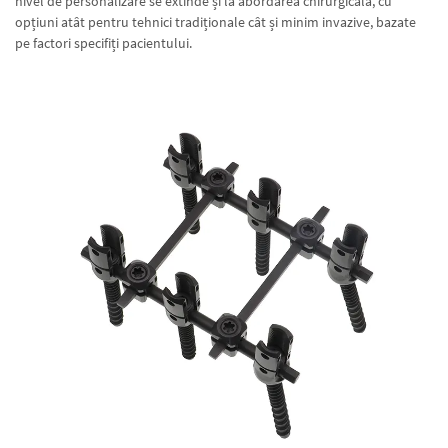
nivel de personalizare se extinde și la abordarea chirurgicală, cu
opțiuni atât pentru tehnici tradiționale cât și minim invazive, bazate
pe factori specifiți pacientului.