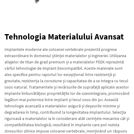
Tehnologia Materialului Avansat
Implantele moderne ale coloanei vertebrale prezentă progrese
extraordinare în domeniul științei materialelor și ingineriei. Utilizarea
aliajelor de titan de grad premium și a materialelor PEEK reprezintă
vârful tehnologiei de implant biocompatibil. Aceste materiale sunt
ales specifice pentru raportul lor excepțional între rezistență și
greutate, rezistența la coroziune și capacitatea de a se integra cu tecul
osos natural. Tratamentele și revărsurile de suprafață aplicate acestor
implante îmbunătățesc proprietățile lor de ozeointegrare, promovând
legături mai puternice între implant și tecul osos din jur. Această
tehnologie avansată a materialelor asigură și deșeurile minime și
degradarea în timp, contribuind la longevitatea implantului. Selecția
riguroasă a materialelor ia în considerare atât cerințele mecanice cât și
compatibilitatea biologică, rezultând în implante care pot rezista
stresurilor zilnice impuse coloanei vertebrale, menținând un răspuns