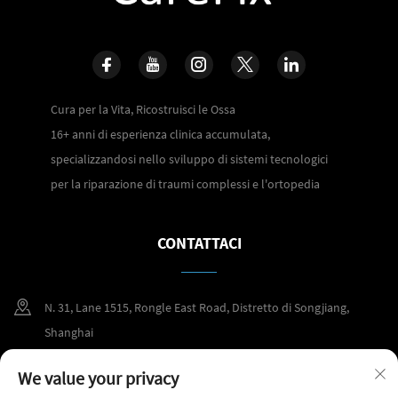
Cura per la Vita, Ricostruisci le Ossa
16+ anni di esperienza clinica accumulata,
specializzandosi nello sviluppo di sistemi tecnologici
per la riparazione di traumi complessi e l'ortopedia
CONTATTACI
N. 31, Lane 1515, Rongle East Road, Distretto di Songjiang,
Shanghai
+86 400 098 2859
We value your privacy