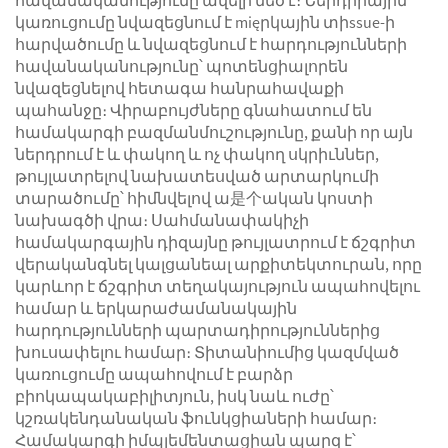
հավանականությունը ավելի մեծ է։ Ներդիրային
կառուցումը նվազեցնում է mięրկային տիssue-ի
հարվածումը և նվազեցնում է հարդությունների
հավանականությունը՝ պոտենցիալորեն
նվազեցնելով հետագա հանրահավաքի
պահանջը։ Վիրաբույժները գնահատում են
համակարգի բազմանմուշությունը, քանի որ այն
ներդրում է և փակող և ոչ փակող սկրիւններ,
թույլատրելով նախատեսված արտարկումի
տարածումը՝ հիմնվելով ա是个ական կոստի
նախագծի վրա։ Սահմանափակիչի
համակարգային դիզայնը թույլատրում է ճշգրիտ
վերականգնել կալցանեալ արքիտեկտուրան, որը
կարևոր է ճշգրիտ տեղակայություն ապահովելու
համար և երկարաժամանակային
հարդությունների պարտադիրություններից
խուսափելու համար։ Տիտանիումից կազմված
կառուցումը ապահովում է բարձր
բիոկապակաբիլիտյուն, իսկ նաև ուժը՝
կշռակենդանական ֆունկցիաների համար։
Համակարգի իմպլեմենտացիան պարզ է՝