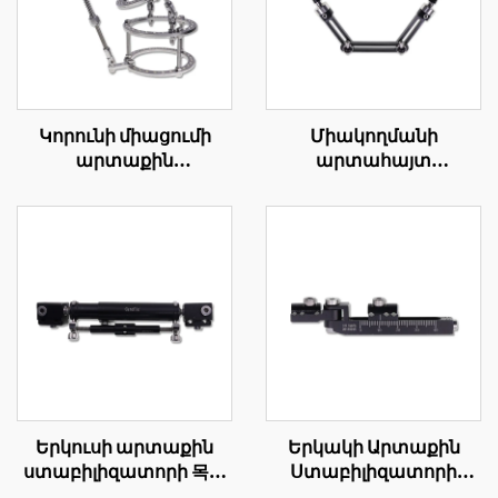
Կորունի միացումի
Միակողմանի
արտաքին
արտահայտ
ամրապնումի օղակի
ֆիքսատորի
կառուցում
անցկացիկան
ֆիքսատորի երկար-
իլիակ գերանի մոդուլ
Երկուսի արտաքին
Երկակի Արտաքին
ստաբիլիզատորի 목목
Ստաբիլիզատորի
ամանի
Կողմակի