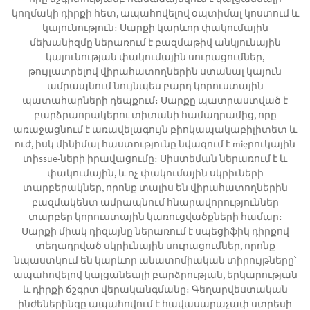
կողմակի դիրքի հետ, ապահովելով օպտիմալ կոստում և
կայունություն։ Սարքի կարևոր փակումային
մեխանիզմը ներառում է բազմաթիվ անկյունային
կայունության փակումային սուրացումներ,
թույլատրելով վիրահատողներին ստանալ կայուն
ամրապնում նույնպես բարդ կորուստային
պատահարների դեպքում։ Սարքը պատրաստված է
բարձրաորակերու տիտանի համադրամից, որը
առաջացնում է առավելագույն բիոկապակաբիլիտետ և
ուժ, իսկ մինիմալ հաստությունը նվազում է mięրուկային
տիssue-ների իրավացումը։ Սիստեման ներառում է և
փակումային, և ոչ փակումային սկրիւների
տարբերակներ, որոնք տալիս են վիրահատողներին
բազմակենտ ամրապնում հնարավորություններ
տարբեր կորուստային կառուցվածքների համար։
Սարքի միակ դիզայնը ներառում է սպեցիֆիկ դիրքով
տեղադրված սկրիւնային սուրացումներ, որոնք
նպաստկում են կարևոր անատոմիական տիրույթները՝
ապահովելով կալցանեալի բարձրության, երկարության
և դիրքի ճշգրտ վերականգմանը։ Գեղարվեստական
ինժեներինգը ապահովում է հավասարաչափ ստրեսի