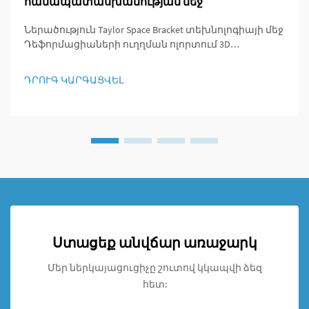
համապատասխանության մեջ
Ներածություն Taylor Space Bracket տեխնոլոգիայի մեջ
Դեֆորմացիաների ուղղման ոլորտում 3D
օրթոպեդիկ լուծումների էվոլյուցիան Օրթոպեդիկ
բժշկությունը մեծ ճյուղավորում է կրել այն օրերից,
ԴՐՈՒԳ ԿԱՐԳԱՑՎԵԼ
երբ վիրաբուժությունը նշանակում էր խոշոր
կտրումներ և արդյունքների վերահսկում
չունենալը: Նախկինում այն տարիներում, երբ
վիրաբուժությունը նշանակում էր մեծ կտրվածքներ
ու արդյունքների վերահսկում չունենալը, այն հիմա
անցել է մեծ ճանապարհի:
Ստացեք անվճար առաջարկ
Մեր ներկայացուցիչը շուտով կկապվի ձեզ
հետ: