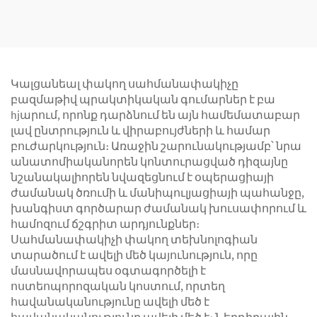
ստաբիլիզատոր
Հորիզոնական
Ստաբիլիզատոր
Կալցանեալ փակող սահմանափակիչը
բազմաթիվ պրակտիկական գումարներ է բա
hjարում, որոնք դարձնում են այն համեմատաբար
լավ ընտրություն և վիրաբույժների և համար
բուժարկություն։ Առաջին շարունակությամբ՝ նրա
անատոմիականորեն կոնտուրացված դիզայնը
նշանակալիորեն նվազեցնում է օպերացիայի
ժամանակ ծռումի և մանիպուլյացիայի պահանջը,
խանգիստ գործարար ժամանակ խուսափորում և
համոզում ճշգրիտ արդյունքներ։
Սահմանափակիչի փակող տեխնոլոգիան
տարածում է ավելի մեծ կայունություն, որը
մասնավորապես օգտագործելի է
ոստեոպորոզական կոստում, որտեղ
հավանականությունը ավելի մեծ է