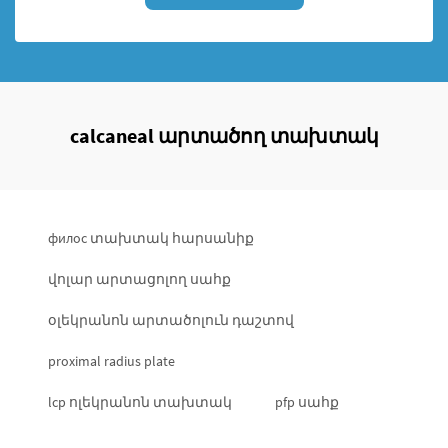
calcaneal արտածող տախտակ
филос տախտակ հարսանիք
վոլար արտացոլող սահք
օլեկրանոն արտածոլուն դաշտով
proximal radius plate
lcp ոլեկրանոն տախտակ
pfp սահք