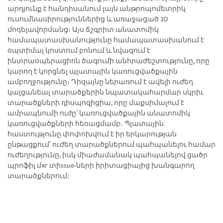
արդյունք է հանդիսանում լայն անթրոպոմետրիկ
ուսումնասիրություններից և առաջացած 3D
մոդելավորմանց։ Այս ճշգրիտ անատոմիկ
համապատասխանությունը համապատասխանում է
օպտիմալ կոստում բոնում և նվազում է
ինտրաօպերացիոն ծագումի անհրաժեշտությունը, որը
կարող է կորցնել պլատային կառուցվածքային
ամբողջությունը։ Դիզայնը ներառում է ավելի ուժեղ
կալցանեալ տարածքերին նպատակահարմար սկրիւ
տարածքների դիսպոզիցիա, որը մաքսիմալում է
ամրապնումի ուժը՝ կառուցվածքային անատոմիկ
կառուցվածքների հեռացմամբ։ Պլատային
հաստությունը փոփոխվում է իր երկարության
ընթացքում՝ ուժեղ տարածքներում պահպանելու համար
ուժեղությունը, իսկ միաժամանակ պահպանելով ցածր
պրոֆիլ մяг տիssue-ների իրիտացիայից խանգարող
տարածքներում։