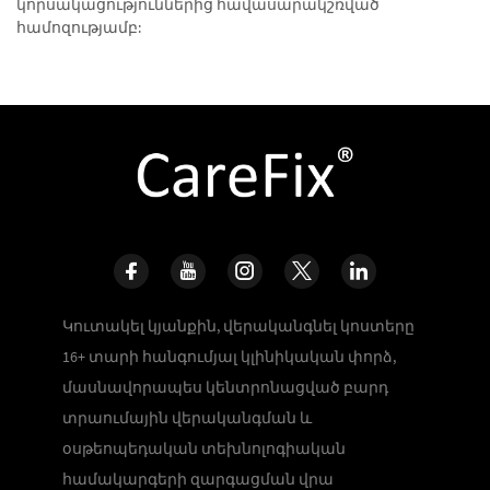
կորսակացություններից հավասարակշռված
համոզությամբ:
Կուտակել կյանքին, վերականգնել կոստերը
16+ տարի հանգումյալ կլինիկական փորձ,
մասնավորապես կենտրոնացված բարդ
տրաումային վերականգման և
օսթեոպեդական տեխնոլոգիական
համակարգերի զարգացման վրա