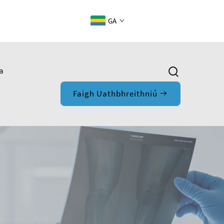
GA
a
Faigh Uathbhreithniú