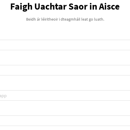
Faigh Uachtar Saor in Aisce
Beidh ár léiritheoir i dteagmháil leat go luath.