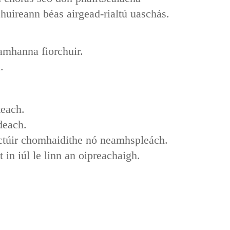
huireann béas airgead-rialtú uaschás.
amhanna fiorchuir‌.
.
teach.
deach.
actúir chomhaidithe nó neamhspleách.
in iúl le linn an oipreachaigh.
.