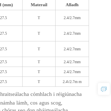
d (mm)
Materail
Alladh
27.5
T
2.4/2.7mm
27.5
T
2.4/2.7mm
27.5
T
2.4/2.7mm
27.5
T
2.4/2.7mm
27.5
T
2.4/2.7mm
27.5
T
2.4\/2.7m
m
 phraitseálacha cómhlach i réigiúnacha
 gcnámha lámh, cos agus scog,
n chóras seo don pháirtseálacha