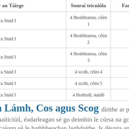
r an Táirge
Sonraí teicniúla
Fa
4 fheabhranna, céim
a Staid I
1
4 fheabhranna, céim
a Staid I
2
4 fheabhranna, céim
a Staid I
3
a Staid I
4 scolb, céim 4
a Staid I
4 scolb, céim 5
a Staid I
4 fhothuill, staid6
ch Lámh, Cos agus Scog
dírithe ar
anaíticiúil, éadarleagan sé go deimhin le cúrsa na
acaíonn sé le hathbheochan laghdaithe. Is déunta a