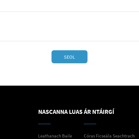
SEOL
NASCANNA LUAS
ÁR NTÁIRGÍ
Leathanach Baile
Córas Ficseála Seachtrach