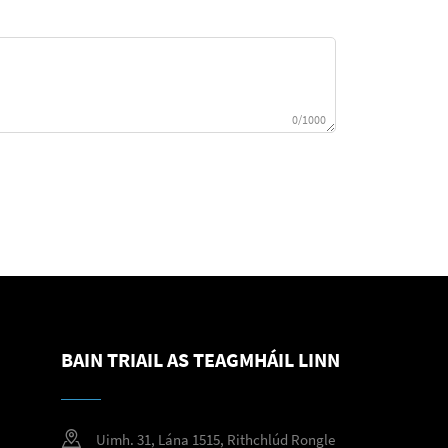
0/1000
BAIN TRIAIL AS TEAGMHÁIL LINN
Uimh. 31, Lána 1515, Rithchlúd Rongle