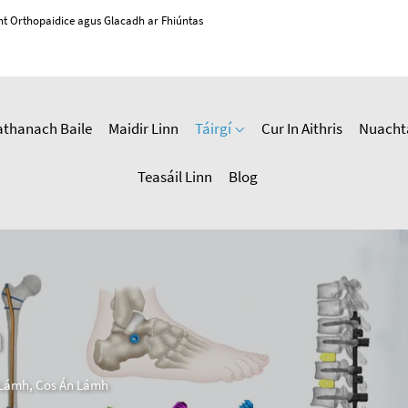
cht Orthopaidice agus Glacadh ar Fhiúntas
athanach Baile
Maidir Linn
Táirgí
Cur In Aithris
Nuacht
Teasáil Linn
Blog
h
Lámh, Cos Án Lámh