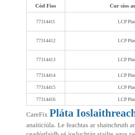
Cód Fios
Cur síos a
77314411
LCP Plac
77314412
LCP Plac
77314413
LCP Plac
77314414
LCP Plac
77314415
LCP Plac
77314416
LCP Plac
Pláta Ioslaithrea
CareFix
anaíticiúla. Le feachtas ar shainchruth 
ceadógfaidh sé iosluchtán stailte agus t