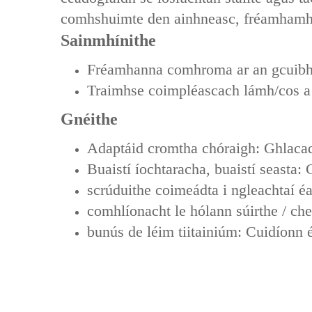
comhshuimte den ainhneasc, fréamhamhrái
Sainmhínithe
‌Fréamhanna comhroma ar an gcuibhreá
‌Traimhse coimpléascach lámh/cos‌ a
Gnéithe
‌Adaptáid cromtha chóraigh‌: Ghlaca
‌Buaistí íochtaracha, buaistí seasta
scrúduithe coimeádta i ngleachtaí 
comhlíonacht le hólann súirthe / ch
bunús de léim tiitainiúm: Cuidíonn 