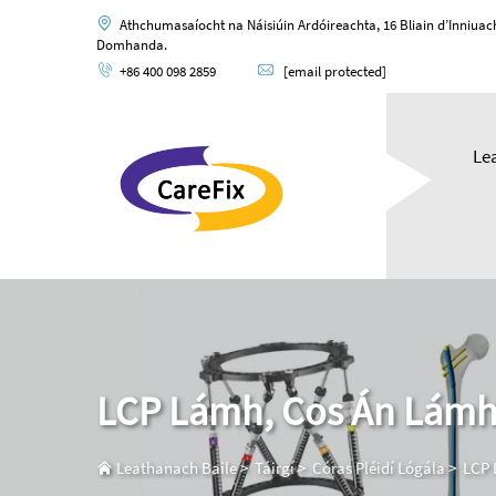
Athchumasaíocht na Náisiúin Ardóireachta, 16 Bliain d’Inniua
Domhanda.
+86 400 098 2859
[email protected]
Le
LCP Lámh, Cos Án Lám
Leathanach Baile
>
Táirgí
>
Córas Pléidí Lógála
>
LCP 