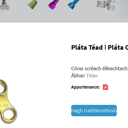
Pláta Téad Ⅰ Pláta
Córas scréach éifeachtach
Ábhar:
Titán
Appurtenance:
Faigh Uathbhreithniú