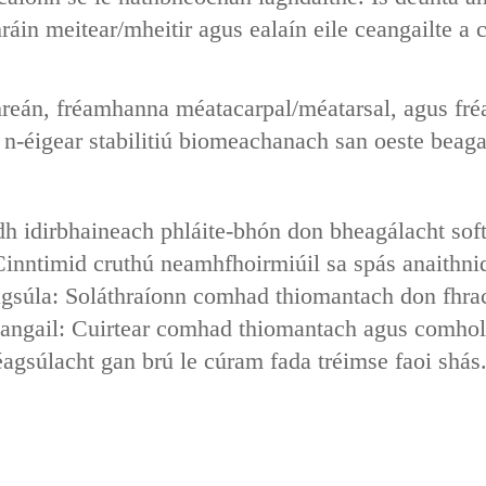
n meitear/mheitir agus ealaín eile ceangailte a c
n‌, ‌fréamhanna méatacarpal/méatarsal‌, agus ‌fré
 n-éigear stabilitiú biomeachanach san oeste beaga
dh idirbhaineach phláite-bhón don bheagálacht sof
‌: Cinntimid cruthú neamhfhoirmiúil sa spás anaithni
éagsúla: Soláthraíonn comhad thiomantach don fhr
eangail: Cuirtear comhad thiomantach agus comholt 
éagsúlacht gan brú le cúram fada tréimse faoi shás