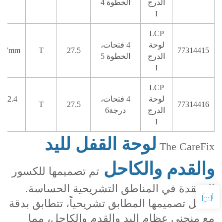
الدرج
الخطوة 4
I
LCP
لوحة
4 فتحات،
⁄2.7mm
T
27.5
77314415
الدرج
الخطوة 5
I
LCP
لوحة
4 فتحات،
2.4\2.7م
T
27.5
77314416
الدرج
درجة6
م
I
لوحة القفل لليد
The CareFix
والقدم والكاحل
تم تصميمها للكسور
المعقدة في المناطق التشريحية الحساسة.
بفضل تصميمها المطابق تشريحياً، تتطابق بدقة
مع منحنى عظام اليد والقدم والكاحل، مما