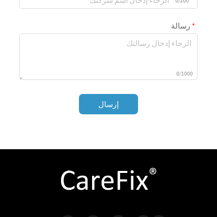
0/200
رسالة
0/1000
إرسال