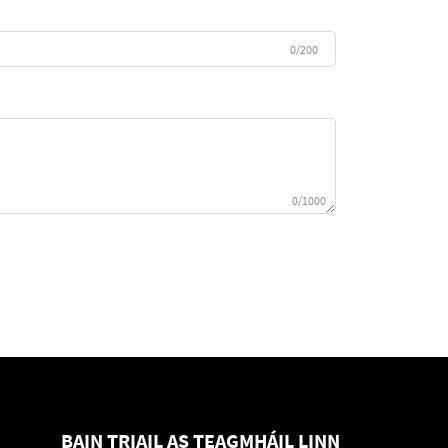
0/200
0/1000
BAIN TRIAIL AS TEAGMHÁIL LINN