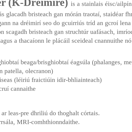
r (K-Dréimire)‌
is a ‌stainlais éisc/ailp
cás ‌glacadh bristeach gan mórán traotaí‌, ‌staidéar
ann na dréimirí seo do ‌gcuirriús tríd an gcroí‌ le
scagadh bristeach ‌gan struchtúr uafásach‌, ‌imríoc
us a thacaíonn le ‌plácáil sceideal cnannuithe‌ nó ‌t
ghiobtaí beaga/brisghiobtaí éagsúla (phalanges, me
n patella, olecranon)
eas (léiriú fraictiúin idir-bhliainteach)
cruí cannaithe
ar leas-pre dhriliú do thoghalt córtais.
orrsála, MRI-comhthionndaithe.