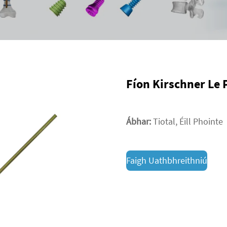
Fíon Kirschner Le 
Ábhar:
Tiotal, Éill Phointe
Faigh Uathbhreithniú