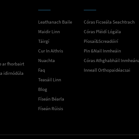
Leathanach Baile
Córas Ficseála Seachtrach
Maidir Linn
Córas Pléidí Lógála
Táirgí
Píosaí&Screadóirí
Cur In Aithris
Pin &Nail Inmheáin
Nuachta
Córas Athghabháil Inmheán
 ar fhorbairt
Faq
Inneall Orthopaidéacsai
a idirnódúla
Teasáil Linn
Blog
Físeán Béarla
Físeán Rúisis