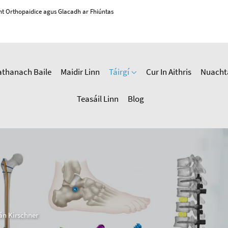
cht Orthopaidice agus Glacadh ar Fhiúntas
athanach Baile
Maidir Linn
Táirgí
Cur In Aithris
Nuacht
Teasáil Linn
Blog
án Kirschner