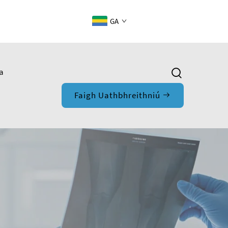
GA
a
Faigh Uathbhreithniú