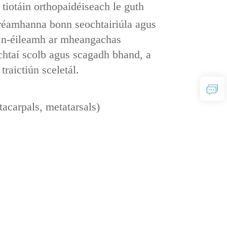
ín tiotáin orthopaidéiseach le guth
 fhréamhanna bonn seochtairiúla‌ agus
na n-éileamh ar mheangachas
htaí scolb‌ agus ‌scagadh bhand‌, a
raictiún sceletál‌.
tacarpals, metatarsals)