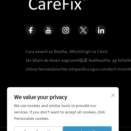
Cura amach an Beatha, Athchóirigh na Cloch
16+ bliain de shean-eagriamh临床 feabhsaithe, ag foilsithe
chóras teicneolaíochta ortopaidice agus cumdach traomh
We value your privacy
We use cookies and similar tools to provide our
services. If you don't want to accept all cookies, click
Personalize cookies.