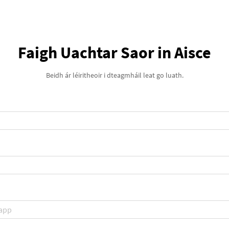
Faigh Uachtar Saor in Aisce
Beidh ár léiritheoir i dteagmháil leat go luath.