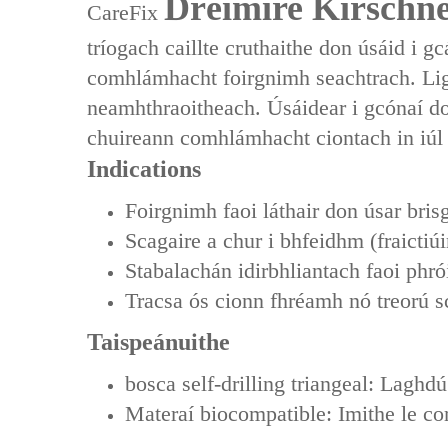
Dréimire Kirschne
CareFix
tríogach caillte‌ cruthaithe don úsáid i g
‌comhlámhacht foirgnimh seachtrach‌. Lig
neamhthraoitheach. Úsáidear i gcónaí don 
chuireann ‌comhlámhacht ciontach‌ in iúl ag
Indications‌
Foirgnimh faoi láthair don úsar bris
Scagaire a chur i bhfeidhm (fraictiúi
Stabalachán idirbhliantach faoi phróis
Tracsa ós cionn fhréamh nó treorú s
Taispeánuithe
bosca self-drilling triangeal: Laghdú 
Materaí biocompatible: Imithe le c