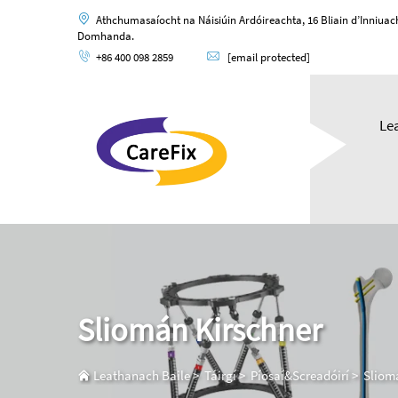
Athchumasaíocht na Náisiúin Ardóireachta, 16 Bliain d’Inniua
Domhanda.
+86 400 098 2859
[email protected]
Le
Sliomán Kirschner
Leathanach Baile
>
Táirgí
>
Píosaí&Screadóirí
>
Sliom