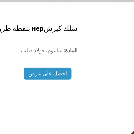
سلك كيرشнер بنقطة طروكار
المادة:
تيتانيوم، فولاذ صلب
احصل على عرض
أسعار