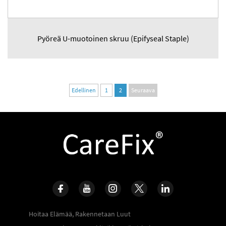
Pyöreä U-muotoinen skruu (Epifyseal Staple)
Edellinen
1
2
Seuraava
Hoitaa Elämää, Rakennetaan Luut