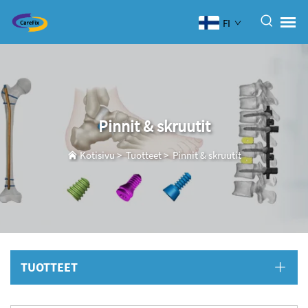
FI
Pinnit & skruutit
Kotisivu
>
Tuotteet
>
Pinnit & skruutit
TUOTTEET