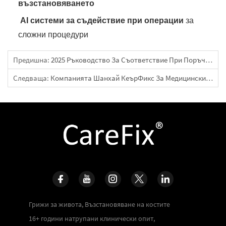
възстановяването
‌
AI системи за съдействие при операции
за
сложни процедури
Предишна:
2025 Ръководство За Съответствие При Поръчка На Ортопедични Продукти В Китай [Краен Срок: 31 Август]
Следваща:
Компанията Шанхай КеърФикс За Медицински Инструменти ЕООД Е Присъединила Към Индустриалната Асоциация На Китай За Медицински Устройства (CAMDI)
Грижи за живота, Възстановяване на костите
16+ години натрупани клинически опит,