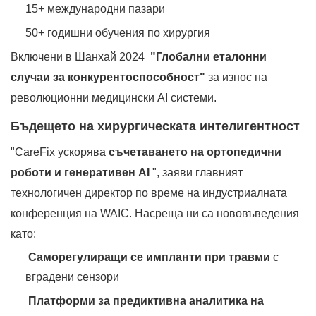
15+ международни пазари
50+ годишни обучения по хирургия
Включени в Шанхай 2024 ‌
"Глобални еталонни
случаи за конкурентоспособност"
за износ на
революционни медицински AI системи.
Бъдещето на хирургическата интелигентност
"CareFix ускорява
съчетаването на ортопедични
роботи и генеративен AI
", заяви главният
технологичен директор по време на индустриалната
конференция на WAIC. Насреща ни са нововъведения
като:
‌
Саморегулиращи се импланти при травми
с
вградени сензори
‌
Платформи за предиктивна аналитика на