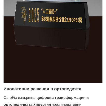
Иновативни решения в ортопедията
CareFix извършва
цифрова трансформация в
ортопедичната хирургия
чрез иновативни