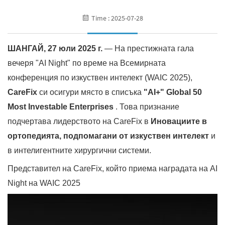
Time : 2025-07-28
ШАНГАЙ, 27 юли 2025 г.
— На престижната гала
вечеря "AI Night" по време на Всемирната
конференция по изкуствен интелект (WAIC 2025),
CareFix
си осигури място в списъка
"AI+" Global 50
Most Investable Enterprises
. Това признание
подчертава лидерството на CareFix в
Иновациите в
ортопедията, подпомагани от изкуствен интелект
и
в интелигентните хирургични системи.
Представител на CareFix, който приема наградата на AI
Night на WAIC 2025