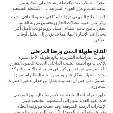
التحرك المبكر، عند الاقتضاء، يساعد على الوقاية من
المضاعفات ويعزز العودة السريعة إلى الأنشطة الطبيعية.
تلعب العلاج الطبيعي دورًا حاسمًا في عملية التعافي، حيث
يركز على تقوية عضلات الجذع وتحسين مرونة العمود
الفقري. تتيح ثباتية النظام اعتماد بروتوكولات تأهيل أكثر
تشددًا عند الإشارة إليها، مما قد يؤدي إلى تقليل أوقات
التعافي.
النتائج طويلة المدى ورضا المرضى
أظهرت الدراسات السريرية نتائج طويلة الأجل مثيرة
للإعجاب مع أنظمة التثبيت الداخلي الحديثة للعمود الفقري.
يُبلغ المرضى عن تحسن كبير في مستويات الألم، والحركة،
وجودة الحياة بشكل عام. ويضمن متانة النظام استقرارًا
مستمرًا، في حين أن تصميمه يقلل من خطر تدهور الفقرات
المجاورة.
تُظهر الدراسات المتابعة معدلات رضا عالية بين المرضى،
حيث يعود العديد منهم إلى أنشطتهم الطبيعية ضمن
الإطارات الزمنية المتوقعة. وقد جعلت موثوقية النظام
وفعاليته منه الخيار المفضل لكل من الجراحين والمرضى