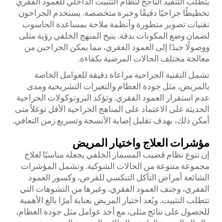
يتطلب التنفيذ الناجح لنظام التثبيت الداخلي للعمود الفقري
تخطيطًا جراحيًا دقيقًا وخبرة متخصصة. يستخدم الجراحون
تقنيات تصوير متطورة وأنظمة ملاحة بمساعدة الحاسوب
لضمان وضع المكونات بدقة. يتيح المنهج الخلفي رؤية مثلى
ووصولًا جيدًا إلى العمود الفقري، مما يمكن الجراحين من
معالجة مختلف الحالات المرضية بكفاءة.
تشمل التقنية الجراحية مراعاة دقيقة للعوامل الخاصة
بالمريض، مثل جودة العظام والتغيرات التشريحية ومدى
عدم استقرار العمود الفقري. وتؤكد البروتوكولات الجراحية
الحديثة على الاعتماد على المناهج الجراحية الأقل توغلاً متى
أمكن ذلك، بهدف تقليل إصابة الأنسجة وتسريع زمن التعافي.
مؤشرات العلاج واختيار المريض
إن تنوع نظام قضيب المسمار الخلفي يجعله مناسبًا لعلاج
مجموعة متنوعة من الحالات الشوكية. وتشمل المؤشرات
الشائعة أمراض التآكل التنكسي للقرص، وكسور العمود
الفقري، وجنف العمود الفقري، وغيرها من التشوهات التي
تتطلب التثبيت. ويُعد اختيار المريض بعناية أمرًا بالغ الأهمية
للحصول على نتائج مثلى، مع أخذ عوامل مثل جودة العظام،