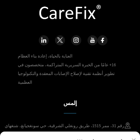
العناية بالحياة، إعادة بناء العظام
16+ عامًا من الخبرة السريرية المتراكمة، متخصصون في
تطوير أنظمة تقنية لإصلاح الإصابات المعقدة والتكنولوجيا
العظمية
إلمس
رقم 31، ممر 1515، طريق رونغلي الشرقية، حي سونغجيانغ، شنغهاي
+86 400 098 2859