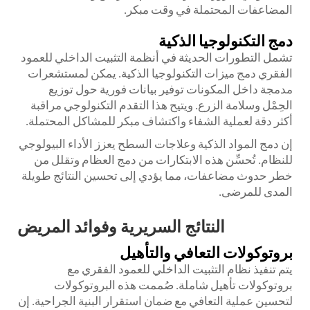
المضاعفات المحتملة في وقت مبكر.
دمج التكنولوجيا الذكية
تشمل التطورات الحديثة في أنظمة التثبيت الداخلي للعمود
الفقري دمج ميزات التكنولوجيا الذكية. يمكن لمستشعرات
مدمجة داخل المكونات توفير بيانات فورية حول توزيع
الحِمْل وسلامة الزرع. ويتيح هذا التقدم التكنولوجي مراقبة
أكثر دقة لعملية الشفاء واكتشاف مبكر للمشاكل المحتملة.
إن دمج المواد الذكية وعلاجات السطح يعزز الأداء البيولوجي
للنظام. تُحسِّن هذه الابتكارات من دمج العظام وتقلل من
خطر حدوث مضاعفات، مما يؤدي إلى تحسين النتائج طويلة
المدى للمرضى.
النتائج السريرية وفوائد المريض
بروتوكولات التعافي والتأهيل
يتم تنفيذ نظام التثبيت الداخلي للعمود الفقري مع
بروتوكولات تأهيل شاملة. صُممت هذه البروتوكولات
لتحسين عملية التعافي مع ضمان استقرار البنية الجراحية. إن