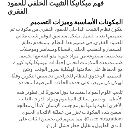
فهم ميكانيكا التثبيت الخلفي للعمود
الفقري
المكونات الأساسية وميزات التصميم
يتكون نظام التثبيت الداخلي للعمود الفقري من مكونات تم
تصميمها بعناية للعمل بشكل متناسق لتوفير تثبيت مثالي
للعمود الفقري. في صميم هذا النظام، يستخدم نظام
المسمار والقضيب الخلفي قضبانًا ومسامير وموصلات
متخصصة مصنوعة من مواد حيوية متوافقة مع الجسم.
صُممت هذه المكونات لتحمل إجهادات بيوميكانيكية كبيرة
مع الحفاظ على سلامتها الهيكلية بمرور الوقت. ويتيح
التصميم الوحدوي للنظام للجراحين تخصيص التكوين وفقًا
لهيكل كل مريض على حدة والحالات المرضية المحددة.
تلعب علوم المواد المتقدمة دورًا محوريًا في تطوير هذه
الأنظمة. وتضمن سبائك التيتانيوم ومواد الدرجة العالية
الأخرى القوة والتوافق مع جسم الإنسان. كما أن معالجة
أسطح هذه المكونات تعزز من عمليّة الالتحام الحيوي
(Osseointegration)، مما يسهم في تحسين الثبات على
المدى الطويل وتقليل خطر فشل الزرع.