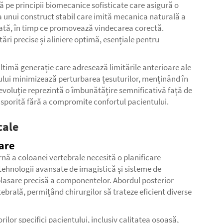
ă pe principii biomecanice sofisticate care asigură o
ea unui construct stabil care imită mecanica naturală a
diată, în timp ce promovează vindecarea corectă.
ări precise și aliniere optimă, esențiale pentru
 ultimă generație care adresează limitările anterioare ale
emului minimizează perturbarea țesuturilor, menținând în
evoluție reprezintă o îmbunătățire semnificativă față de
e sporită fără a compromite confortul pacientului.
cale
are
nă a coloanei vertebrale necesită o planificare
ă tehnologii avansate de imagistică și sisteme de
 plasare precisă a componentelor. Abordul posterior
ebrală, permițând chirurgilor să trateze eficient diverse
ilor specifici pacientului, inclusiv calitatea osoasă,