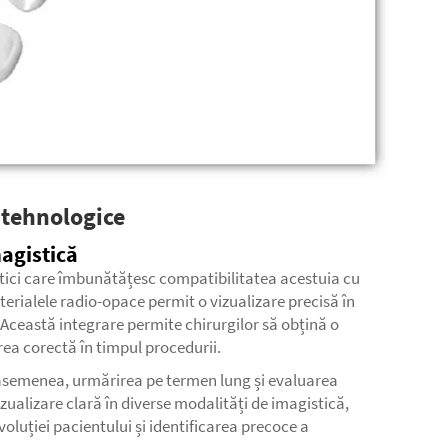
i tehnologice
agistică
stici care îmbunătățesc compatibilitatea acestuia cu
erialele radio-opace permit o vizualizare precisă în
 Această integrare permite chirurgilor să obțină o
erea corectă în timpul procedurii.
 asemenea, urmărirea pe termen lung și evaluarea
izualizare clară în diverse modalități de imagistică,
oluției pacientului și identificarea precoce a