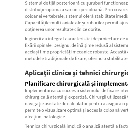
Sistemul de tijă posterioară cu șuruburi funcționeaz
distribuție optimă a sarcinii pe coloană. Prin crear
coloanei vertebrale, sistemul oferă stabilitate ime
Capacitățile multi-axiale ale șuruburilor permit ajust
obținerea unor rezultate clinice dorite.
Inginerii au integrat caracteristici de proiectare de
fixării spinale. Designul de înălțime redusă al sist
același timp proprietăți mecanice robuste. Această 
metodele tradiționale de fixare, oferind o stabilitat
Aplicații clinice și tehnici chirurgi
Planificare chirurgicală și implement
Implementarea cu succes a sistemului de fixare inter
chirurgicală atentă și expertiză. Chirurgii utilizeaz
navigație asistate de calculator pentru a asigura o
permite o vizualizare optimă și acces la coloană vert
afecțiuni patologice.
Tehnica chirurgicală implică o analiză atentă a factor