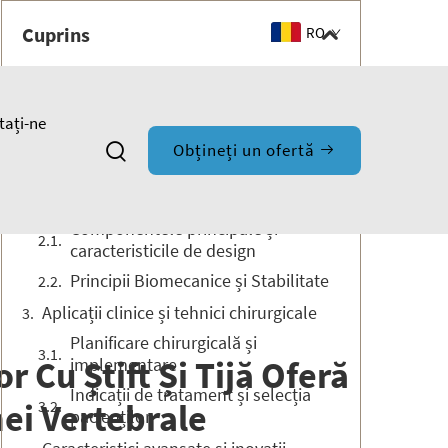
Cuprins
RO
Avansuri revoluționare în chirurgia
coloanei vertebrale prin sisteme
tați-ne
moderne de fixare
Obțineți un ofertă
Înțelegerea mecanicii fixării spinale
posterioare
Componentele principale și
caracteristicile de design
Principii Biomecanice și Stabilitate
Aplicații clinice și tehnici chirurgicale
Planificare chirurgicală și
implementare
 Cu Știft Și Tijă Oferă
Indicații de tratament și selecția
ei Vertebrale
pacienților