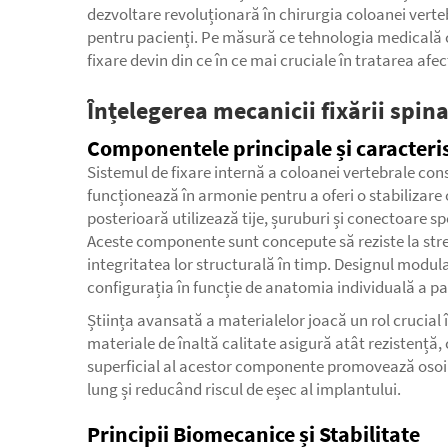
dezvoltare revoluționară în chirurgia coloanei verteb
pentru pacienți. Pe măsură ce tehnologia medicală c
fixare devin din ce în ce mai cruciale în tratarea afe
Înțelegerea mecanicii fixării spin
Componentele principale și caracteris
Sistemul de fixare internă a coloanei vertebrale co
funcționează în armonie pentru a oferi o stabilizare 
posterioară utilizează tije, șuruburi și conectoare s
Aceste componente sunt concepute să reziste la str
integritatea lor structurală în timp. Designul modula
configurația în funcție de anatomia individuală a pac
Știința avansată a materialelor joacă un rol crucial î
materiale de înaltă calitate asigură atât rezistență
superficial al acestor componente promovează osoi
lung și reducând riscul de eșec al implantului.
Principii Biomecanice și Stabilitate