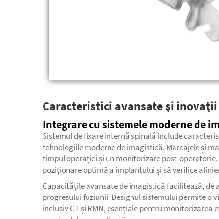
Caracteristici avansate și inovați
Integrare cu sistemele moderne de im
Sistemul de fixare internă spinală include caracteri
tehnologiile moderne de imagistică. Marcajele și mat
timpul operației și un monitorizare post-operatorie.
poziționare optimă a implantului și să verifice alini
Capacitățile avansate de imagistică facilitează, de
progresului fuziunii. Designul sistemului permite o v
inclusiv CT și RMN, esențiale pentru monitorizarea ev