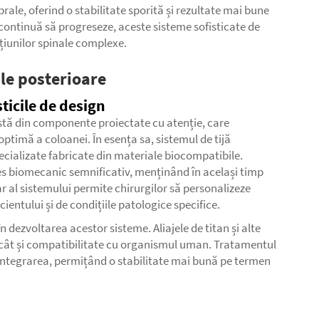
rale, oferind o stabilitate sporită și rezultate mai bune
ontinuă să progreseze, aceste sisteme sofisticate de
cțiunilor spinale complexe.
ale posterioare
ticile de design
nstă din componente proiectate cu atenție, care
optimă a coloanei. În esența sa, sistemul de tijă
pecializate fabricate din materiale biocompatibile.
es biomecanic semnificativ, menținând în același timp
r al sistemului permite chirurgilor să personalizeze
ientului și de condițiile patologice specifice.
n dezvoltarea acestor sisteme. Aliajele de titan și alte
, cât și compatibilitate cu organismul uman. Tratamentul
ntegrarea, permițând o stabilitate mai bună pe termen