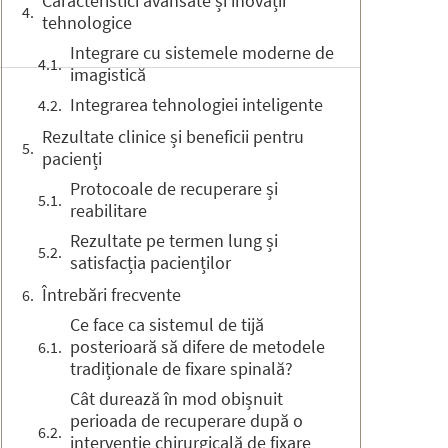
Caracteristici avansate și inovații
tehnologice
Integrare cu sistemele moderne de
imagistică
Integrarea tehnologiei inteligente
Rezultate clinice și beneficii pentru
pacienți
Protocoale de recuperare și
reabilitare
Rezultate pe termen lung și
satisfacția pacienților
Întrebări frecvente
Ce face ca sistemul de tijă
posterioară să difere de metodele
tradiționale de fixare spinală?
Cât durează în mod obișnuit
perioada de recuperare după o
intervenție chirurgicală de fixare