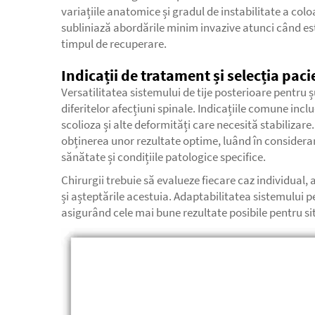
variațiile anatomice și gradul de instabilitate a co
subliniază abordările minim invazive atunci când es
timpul de recuperare.
Indicații de tratament și selecția paci
Versatilitatea sistemului de tije posterioare pentru ș
diferitelor afecțiuni spinale. Indicațiile comune incl
scolioza și alte deformități care necesită stabilizar
obținerea unor rezultate optime, luând în considera
sănătate și condițiile patologice specifice.
Chirurgii trebuie să evalueze fiecare caz individual, 
și așteptările acestuia. Adaptabilitatea sistemului 
asigurând cele mai bune rezultate posibile pentru sit