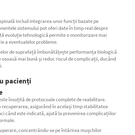
 spinală includ integrarea unor funcții bazate pe
nentele sistemului pot oferi date în timp real despre
astă evoluție tehnologică permite o monitorizare mai
rie a eventualelor probleme.
ntelor de suprafață îmbunătățește performanța biologică
e osoasă mai bună și reduc riscul de complicații, ducând
i.
ru pacienți
e
ste însoțită de protocoale complete de reabilitare.
recuperarea, asigurând în același timp stabilitatea
ci când este indicată, ajută la prevenirea complicațiilor
normale.
recuperare, concentrându-se pe întărirea mușchilor