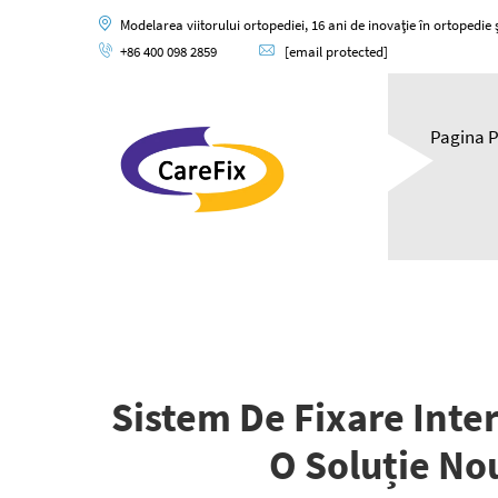
Modelarea viitorului ortopediei, 16 ani de inovație în ortopedie și
+86 400 098 2859
[email protected]
Pagina P
Sistem De Fixare Inter
O Soluție No