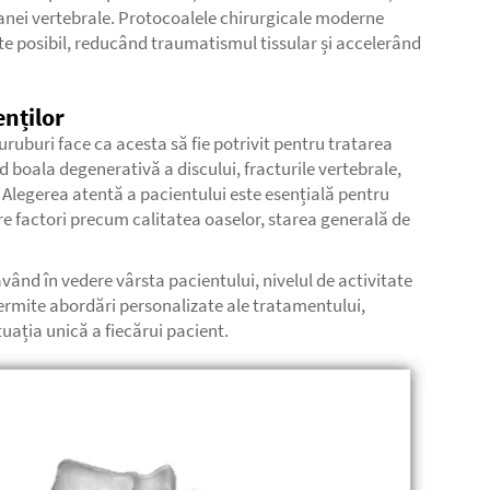
loanei vertebrale. Protocoalele chirurgicale moderne
te posibil, reducând traumatismul tissular și accelerând
enților
uruburi face ca acesta să fie potrivit pentru tratarea
ud boala degenerativă a discului, fracturile vertebrale,
e. Alegerea atentă a pacientului este esențială pentru
re factori precum calitatea oaselor, starea generală de
având în vedere vârsta pacientului, nivelul de activitate
permite abordări personalizate ale tratamentului,
uația unică a fiecărui pacient.