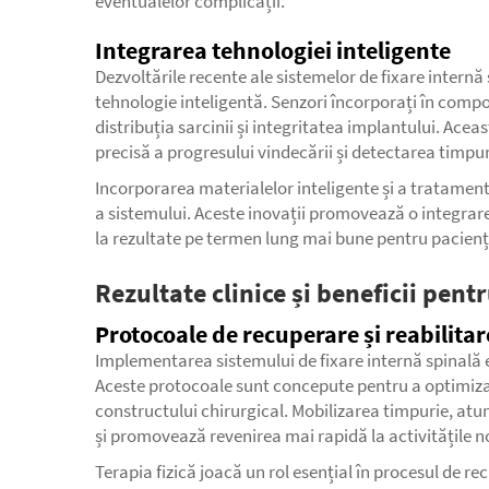
eventualelor complicații.
Integrarea tehnologiei inteligente
Dezvoltările recente ale sistemelor de fixare internă
tehnologie inteligentă. Senzori încorporați în compo
distribuția sarcinii și integritatea implantului. Ace
precisă a progresului vindecării și detectarea timpu
Incorporarea materialelor inteligente și a tratame
a sistemului. Aceste inovații promovează o integrar
la rezultate pe termen lung mai bune pentru pacienț
Rezultate clinice și beneficii pent
Protocoale de recuperare și reabilitar
Implementarea sistemului de fixare internă spinală e
Aceste protocoale sunt concepute pentru a optimiza 
constructului chirurgical. Mobilizarea timpurie, atun
și promovează revenirea mai rapidă la activitățile 
Terapia fizică joacă un rol esențial în procesul de 