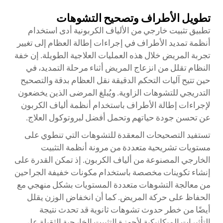
تطويل الأطراف وتصحيح التشوهات
تطبيق
تثبيت خارجي من الألياف الكربونية
أدى استخدام
أنظمة تمديد الأطراف في إجراءات إطالة العظام إلى تغيير
تجربة المريض خلال هذه العمليات العلاجية الطويلة. إن خفة
النظام تقلل من انزعاج المريض أثناء مرحلة التمديد، في
حين تتيح آليات التحكم الدقيقة نقل العظام بدقة والتصحيح
التدريجي للتشوهات الزاوية. ويُبلغ المرضى الذين يخضعون
لإجراءات إطالة الأطراف باستخدام أنظمة ألياف الكربون
عن تحسن جودة حياتهم وتحمل أفضل لبروتوكول العلاج.
تستفيد التصحيحات المعقدة للتشوهات التي تنطوي على
مستويات تشريحية متعددة من مرونة أنظمة التثبيت
الخارجي المصنوعة من ألياف الكربون. إذ تمكن القدرة على
إنشاء تكوينات مخصصة باستخدام مكونات خفيفة الجراحين
من معالجة التشوهات متعددة المستويات بشكل منهجي مع
الحفاظ على حركة المريض. كما أن انخفاض الوزن يقلل
أيضًا من خطر حدوث تشوهات ثانوية قد تحدث نتيجة
التأثيرات الميكانيكية لأجهزة التثبيت الخارجية الثقيلة على