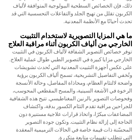
ذلك، فإن الخصائص السطحية البيولوجية المتوافقة لألياف
الكربون تقلل من تهيج الجلد والتفاعلات التحسسية التي قد
تحدث أحيانًا مع الأنظمة المعدنية.
ما هي المزايا التصويرية لاستخدام التثبيت
الخارجي من ألياف الكربون أثناء مراقبة العلاج
توفر خصائص التصوير الشفافة لألياف الكربون في التثبيت
الخارجي مزايا كبيرة في التصوير الطبي طوال عملية العلاج.
على عكس أجهزة التثبيت المعدنية التي تُحدث تشويشات
وتُخفي التفاصيل التشريحية، تسمح ألياف الكربون برؤية
واضحة لالتئام العظام، ومحاذاة المفاصل، وحالة الأنسجة
الرخوة في الأشعة السينية، والمسح المقطعي المحوسب،
وفحوصات التصوير بالرنين المغناطيسي. تتيح هذه الشفافية
للجراحين مراقبة تقدم التئام الكسور بدقة، واكتشاف
المضاعفات مبكرًا، واتخاذ قرارات علاجية مستنيرة دون
الحاجة إلى إزالة نظام التثبيت. وتكون جودة التصوير
المحسّنة ذات قيمة خاصة في الحالات الترميمية المعقدة
التي تتطلب تقييمات متابعة متكررة.