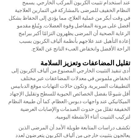
عند استخدام تثبيت الكربون المركب الخارجي. يسمح
النظام الخفيف للمرضى بالمشاركة في التمارين العلاجية
في وقت أبكر من عملية العلاج، مما يؤدي إلى الحفاظ بشكل
أفضل على مرونة المفاصل وقوة العضلات. ويُبلغ مقدمو
الرعاية الصحية أن المرضى يظهرون التزامًا أكبر ببرامج
إعادة التأهيل عند علاجهم بأنظمة ألياف الكربون بسبب
الراحة الأفضل وانخفاض العبء الناتج عن العلاج.
تقليل المضاعفات وتعزيز السلامة
أدى تنفيذ التثبيت الخارجي المصنوع من ألياف الكربون إلى
انخفاض ملموس في معدلات المضاعفات عبر مختلف
التطبيقات السريرية. وتكون حالات التهابات موقع الدبابيس
أقل شيوعًا بفضل الخصائص الحيوية للسطح وتقليل الإجهاد
الميكانيكي عند واجهات دبوس-العظام. كما أن طبيعة النظام
الخفيفة تقلل من حدوث الصدمات والإصابات العرضية
لتركيب التثبيت أثناء الأنشطة اليومية.
تكشف دراسات المتابعة طويلة الأمد أن المرضى الذين
يعالجون بتثبيت خارجي من ألياف الكربون يتعرضون لعدد