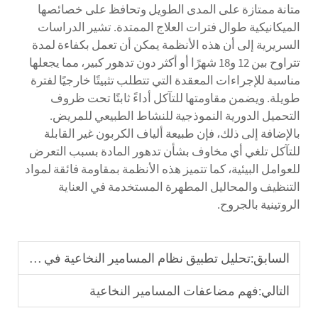
متانة ممتازة على المدى الطويل وتحافظ على خصائصها
الميكانيكية طوال فترات العلاج الممتدة. تشير الدراسات
السريرية إلى أن هذه الأنظمة يمكن أن تعمل بكفاءة لمدة
تتراوح بين 12 و18 شهرًا أو أكثر دون تدهور كبير، مما يجعلها
مناسبة للإجراءات المعقدة التي تتطلب تثبيتًا خارجيًا لفترة
طويلة. ويضمن مقاومتها للتآكل أداءً ثابتًا تحت ظروف
التحميل الدورية النموذجية للنشاط الطبيعي للمريض.
بالإضافة إلى ذلك، فإن طبيعة ألياف الكربون غير القابلة
للتآكل تلغي أي مخاوف بشأن تدهور المادة بسبب التعرض
للعوامل البيئية، كما تتميز هذه الأنظمة بمقاومة فائقة لمواد
التنظيف والمحاليل المطهرة المستخدمة في العناية
الروتينية بالجروح.
السابق:
تحليل تطبيق نظام المسامير النخاعية في دمج مفصل الكاحل
التالي:
فهم مضاعفات المسامير النخاعية