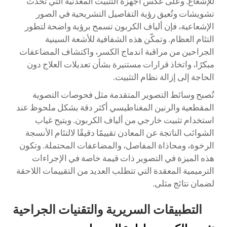
للإشعاع. وعلى عكس أجهزة التثبيت المعدنية التي تُحدث
تشويشات وتُعيق رؤية التفاصيل التشريحية في الصور
الإشعاعية، فإن ألياف الكربون تسمح برؤية واضحة لتطور
التئام العظام. وتمكّن هذه الشفافية للأشعة السينية
الجراحين من مراقبة اندماج الكسر، واكتشاف المضاعفات
مبكرًا، واتخاذ قرارات مستنيرة بشأن تعديلات العلاج دون
الحاجة إلى إزالة نظام التثبيت.
تُصبح وسائط التصوير المتقدمة مثل فحوصات التصوية
المقطعية والرنين المغناطيسي أكثر دقة بشكل ملحوظ عند
استخدام تثبيت خارجي من ألياف الكربون. ويتيح غياب
الشوائب الناتجة عن المعادن تقييمًا دقيقًا لالتئام الأنسجة
الرخوة، ومحاذاة المفاصل، والمضاعفات المحتملة. وتكون
هذه الميزة في التصوير ذات قيمة خاصة في الإجراءات
الترميمية المعقدة التي تتطلب العديد من التقييمات اللاحقة
لضمان نتائج مثلى.
التطبيقات السريرية والتقنيات الجراحية