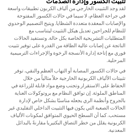
تثبيت الكسور وإدارة الصدمات
لقد وجد التثبيت الخارجي من ألياف الكربون تطبيقات واسعة
في جراحة العظام، لا سيما في حالات الكسور المفتوحة
والإصابات المعقدة متعددة الشظايا. ويتيح التصميم الوحدوي
للنظام للجراحين تعديل هيكل التثبيت ليتناسب مع
المتطلبات التشريحية الخاصة بكل حالة. وتستفيد الحالات
الناتجة عن إصابات عالية الطاقة من القدرة على توفير تثبيت
فوري مع إتاحة إدارة الأنسجة الرخوة والإجراءات الترميمية
المرحلية.
في حالات الكسور المصابة أو التهاب العظم والنقي، توفر
تثبيتات الألياف الكربونية الخارجية حلاً مثالياً من خلال
الحفاظ على الاستقرار وتجنب وضع مواد قابلة للزراعة في
المناطق الملوثة. إن توافق النظام مع بروتوكولات العناية
بالجروح وأنظمة الري يجعله مناسبًا بشكل خاص لإدارة
الحالات الصعبة التي يكون فيها التثبيت الداخلي التقليدي غير
مستحب. كما أن السطح الحيوي المتوافق لمكونات الألياف
الكربونية يقلل من خطر التصاق البكتيريا مقارنةً بالبدائل
المعدنية.