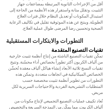
أقل من الإجراءات الثانوية المرتبطة بمضاعفات جهاز
التثبيت. وتقلل متانة واستقرار هذه الأنظمة من الحاجة إلى
استبدال المكونات أو تعديل النظام خلال فترات العلاج
الطويلة. وينتج عن هذه الموثوقية تقليل في تكاليف الرعاية
الصحية وتحسين رضا المرضى طوال عملية العلاج.
التطورات والابتكارات المستقبلية
تقنيات التصنيع المتقدمة
تمكّن تقنيات التصنيع الناشئة من إنتاج أنظمة تثبيت خارجية
من ألياف الكربون أكثر تطوراً بخصائص أداء محسّنة. وتتيح
تقنيات النسج ثلاثية الأبعاد إنشاء هياكل ألياف معقدة تُحسِّن
الخصائص الميكانيكية في اتجاهات متعددة. وتمكن هذه
التطورات من تطوير أنظمة تثبيت مخصصة حسب
المتطلبات التشريحية الفردية والاحتياجات السريرية لكل
مريض.
تُعاد تكييف عمليات التصنيع التجميعي لإنتاج مكونات من
ألياف الكربون، مما يمكّن من النمذجة السريعة والتخصيص