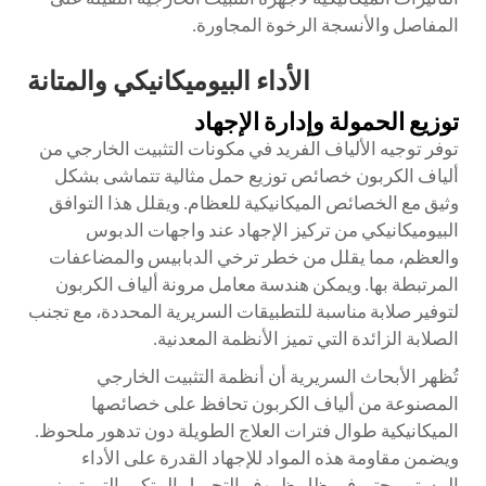
المفاصل والأنسجة الرخوة المجاورة.
الأداء البيوميكانيكي والمتانة
توزيع الحمولة وإدارة الإجهاد
توفر توجيه الألياف الفريد في مكونات التثبيت الخارجي من
ألياف الكربون خصائص توزيع حمل مثالية تتماشى بشكل
وثيق مع الخصائص الميكانيكية للعظام. ويقلل هذا التوافق
البيوميكانيكي من تركيز الإجهاد عند واجهات الدبوس
والعظم، مما يقلل من خطر ترخي الدبابيس والمضاعفات
المرتبطة بها. ويمكن هندسة معامل مرونة ألياف الكربون
لتوفير صلابة مناسبة للتطبيقات السريرية المحددة، مع تجنب
الصلابة الزائدة التي تميز الأنظمة المعدنية.
تُظهر الأبحاث السريرية أن أنظمة التثبيت الخارجي
المصنوعة من ألياف الكربون تحافظ على خصائصها
الميكانيكية طوال فترات العلاج الطويلة دون تدهور ملحوظ.
ويضمن مقاومة هذه المواد للإجهاد القدرة على الأداء
المستمر حتى في ظل ظروف التحميل المتكرر التي تميز