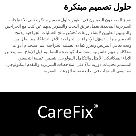
حلول تصميم مبتكرة
يتميز المصنعون الصينيون في تطوير حلول تصميم مبتكرة تلبي الاحتياجات
السريرية المحددة. يعمل فريق البحث والتطوير لديهم عن كثب مع الجراحين
والمهنيين الطبيين لإنشاء زرعات تُحسّن نتائج العمليات الجراحية. يدمج
التصميم ميزات تسهّل الإجراءات الجراحية الأقل اجتياحًا، مما يقلل من
وقت تعافي المريض ويعزز كفاءة العملية الجراحية. يتم استخدام أدوات
محاكاة وتقييم حاسوبية متقدمة لتأكيد صحة التصاميم قبل الإنتاج، مما يضمن
الأداء الميكانيكي الأمثل والتكامل البيولوجي. يتضمن عملية التحسين
المستمر تحديثات دورية بناءً على الملاحظات السريرية والتقدم التكنولوجي،
مما يبقي المنتجات في طليعة تقنية الزرعات الفقرية.