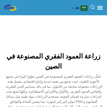
AR
زراعة العمود الفقري المصنوعة في
الصين
تُمثِّل زرَاعات العمود الفقري المصنوعة في الصين تطورًا كبيرًا في تصنيع
الأجهزة الطبية، حيث تجمع بين تقنية حديثة وإنتاج اقتصادي. تشمل هذه
الزراعات مجموعة شاملة من الحلول، بما في ذلك مسامير البدن الفقرية،
وأقفاص العمود الفقري، والألواح والأقراص الاصطناعية، وكلها تُصنع تحت
إجراءات صارمة لضمان الجودة. تستخدم الزراعات مواد طبية مثل سبائك
التيتانيوم و PEEK (بولي إثير إثير كيتون)، مما يضمن المتانة والتوافق
البيولوجي. تعتمد الشركات المصنعة الصينية عمليات تصنيع متقدمة، بما في