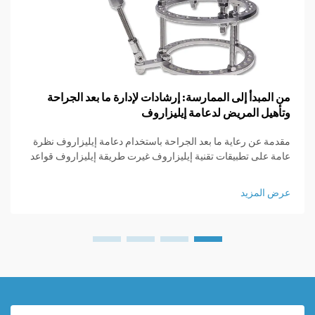
من المبدأ إلى الممارسة: إرشادات لإدارة ما بعد الجراحة
وتأهيل المريض لدعامة إيليزاروف
مقدمة عن رعاية ما بعد الجراحة باستخدام دعامة إيليزاروف نظرة
عامة على تطبيقات تقنية إيليزاروف غيرت طريقة إيليزاروف قواعد
اللعبة بالنسبة للأطباء الجراحين العظام لأنها قدمت وسائل لزيادة
طول العظام، واستقرار المناطق المكسورة، وتصحيح التشوهات
عرض المزيد
التي...