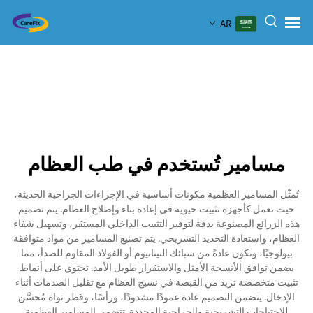
AR
مسامير تُستخدم في طب العظام
تُمثّل المسامير العظمية مكونات أساسية في الإجراءات الجراحية الحديثة،
حيث تعمل كأجهزة تثبيت حيوية في إعادة بناء وإصلاح العظام. يتم تصميم
هذه الزرائع المصنوعة بدقة لتوفير التثبيت الداخلي المستقر، وتسهيل شفاء
العظام، واستعادة التحديد التشريحي. يتم تصنيع المسامير من مواد متوافقة
بيولوجيًا، وتكون عادةً من سبائك التيتانيوم أو الفولاذ المقاوم للصدأ، مما
يضمن توافق الأنسجة الأمثل والاستقرار طويل الأمد. تحتوي على أنماط
تثبيت متخصصة تزيد من القبضة في نسيج العظام مع تقليل الصدمات أثناء
الإدخال. يتضمن التصميم عادة عمودًا مشدودًا، ورأسًا، وقطر نواة مُحسَّن
للاحتياجات التشريحية والجراحية المحددة. تتضمن المسامير العظمية