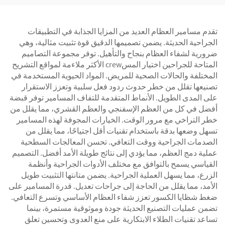
تقدم مسامير العظام العديد من المزايا الجذابة في التطبيقات
الجراحية الحديثة. يضمن تصميمها الدقيق قوة تثبيت مثالية، وهي
ضرورية لشفاء العظام بنجاح والتأهيل. توفر مجموعة التصاميم
المتاحة للجراحين اختيار المسcrew الأكثر ملاءمة لمواقع التشريح
المختلفة والحالات الصحية للمريض. المواد الحيوية المستخدمة في
تصنيعها تقلل من خطر حدوث ردود فعل سلبية وتعزز الاستقرار
على المدى الطويل. الأنماط المتقدمة للتفاف المسامير توفر قبضة
أفضل في كل من العظم الإسفنجي والعظم القشري، مما يقلل من
خطر التراخي مع مرور الوقت. الخيارات المجوفة لهذه المسامير
تسهل وضعها بدقة باستخدام تقنيات أقل اجتياحًا، مما يقلل من
الصدمات الجراحية ووقت التعافي. تحسن المعالجات السطحية
عملية دمج العظم، مما يؤدي إلى نتائج طويلة الأمد أفضل. التصميم
القياسي يسمح بالتوافق مع مختلف الأدوات الجراحية وأنظمة
الزرع، مما يسهل العملية الجراحية. يضمن متانتها التثبيت طويل
الأمد، مما يقلل من الحاجة إلى جراحات تعديل. قدرة المسامير على
ضغط شظايا الكسور تعزز شفاء العظام الأساسي وتسرع التعافي.
تضمن عمليات التصنيع الحديثة جودة وموثوقية مستمرة، بينما
تساعد تقنيات الطلاء الابتكارية على منع العدوى وتحسين تعلق