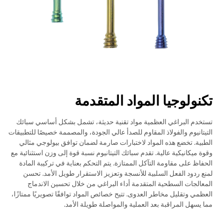
تكنولوجيا المواد المتقدمة
تستخدم البراغي العظمية مواد تقنية حديثة، تشمل بشكل أساسي سبائك
التيتانيوم والفولاذ المقاوم للصدأ عالي الجودة، والمصممة خصيصًا للتطبيقات
الطبية. تخضع هذه المواد لاختبارات صارمة لضمان توافق بيولوجي مثالي
وقوة ميكانيكية عالية. تقدم سبائك التيتانيوم نسبة قوة إلى وزن استثنائية مع
الحفاظ على مقاومة التآكل الممتازة. يتم التحكم بعناية في تركيبة المادة
لمنع ردود الفعل السلبية للأنسجة وتعزيز الاستقرار طويل الأمد. تحسن
المعالجات السطحية المتقدمة أداء البراغي من خلال تحسين الاندماج
العظمي وتقليل مخاطر العدوى. تتيح خصائص المواد توافقًا تصويريًا ممتازًا،
مما يسهل المراقبة بعد العملية والمواصلة طويلة الأمد.