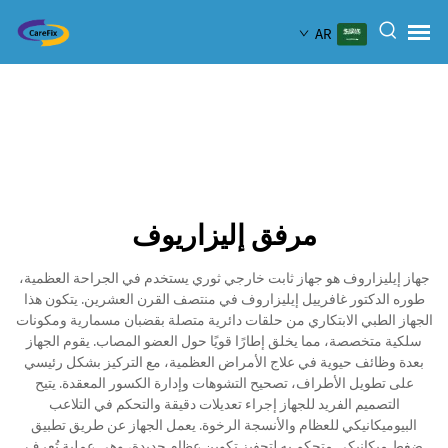
AR
مرفق إليزاريوف
جهاز إيليزاروف هو جهاز ثابت خارجي ثوري يستخدم في الجراحة العظمية،
طوره الدكتور غافرييل إيليزاروف في منتصف القرن العشرين. يتكون هذا
الجهاز الطبي الابتكاري من حلقات دائرية متصلة بقضبان مسمارية ومكونات
سلكية متخصصة، مما يخلق إطارًا قويًا حول العضو المصاب. يقوم الجهاز
بعدة وظائف حيوية في علاج الأمراض العظمية، مع التركيز بشكل رئيسي
على تطويل الأطراف، تصحيح التشوهات وإدارة الكسور المعقدة. يتيح
التصميم الفريد للجهاز إجراء تعديلات دقيقة والتحكم في التلاعب
البيوميكانيكي للعظام والأنسجة الرخوة. يعمل الجهاز عن طريق تطبيق
ضغط ميكانيكي متحكم به لتحفيز تكوين عظام جديدة، وهي عملية تُعرف