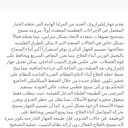
يقدم جهاز إيليزاروف العديد من المزايا الهامة التي تجعله الخيار
المفضل في الإجراءات العظمية المعقدة. أولاً، مرونته تسمح
بتصحيح تشوهات متعددة الأبعاد بشكل متزامن، مما يجعله فعالاً
بشكل خاص في الحالات الصعبة التي لا يمكن للطرق التقليدية
معالجتها. تصميم الجهاز الدائري يوفر استقراراً أكبر أثناء السماح
بالتحمل الوزني أثناء العلاج، مما يعزز التعافي السريع ويحافظ على
قوة العضلات. على عكس طرق التثبيت الداخلي، يمكن تعديل جهاز
إيليزاروف بعد العملية دون الحاجة إلى جراحة إضافية، مما يتيح
ضبط خطة العلاج أثناء التئام العظام. القدرة الخاصة للنظام على
تحفيز تكوين عظام جديدة من خلال الضغط الميكانيكي الخاضع
للتحكم يؤدي إلى نسيج عظمي متجدد عالي الجودة. يستفيد
المرضى من الطبيعة القليلة التدخل للعملية، حيث يتطلب فقط
شقوق صغيرة لوضع الأسلاك، مما يقلل من خطر العدوى ويعزز
شفاء الأنسجة الرخوة بشكل أسرع. كما أن تصميم الجهاز يسمح
بحركة المفاصل أثناء العلاج، مما يمنع التيبس ويحافظ على
الوظيفة. في حالات العدوى، فإن طبيعة الجهاز الخارجية تكون ميزة
لأنه يسمح بالعلاج الفعال دون إزالة نظام التثبيت. عملية التصحيح