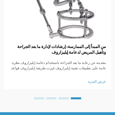
من المبدأ إلى الممارسة: إرشادات لإدارة ما بعد الجراحة
وتأهيل المريض لدعامة إيليزاروف
مقدمة عن رعاية ما بعد الجراحة باستخدام دعامة إيليزاروف نظرة
عامة على تطبيقات تقنية إيليزاروف غيرت طريقة إيليزاروف قواعد
اللعبة بالنسبة للأطباء الجراحين العظام لأنها قدمت وسائل لزيادة
طول العظام، واستقرار المناطق المكسورة، وتصحيح التشوهات
عرض المزيد
التي...