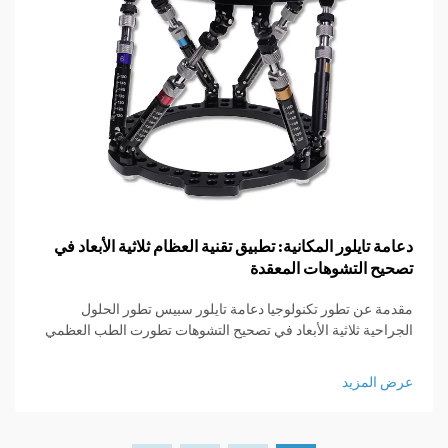
دعامة تايلور المكانية: تطبيق تقنية العظام ثلاثية الأبعاد في
تصحيح التشوهات المعقدة
مقدمة عن تطور تكنولوجيا دعامة تايلور سبيس تطور الحلول
الجراحية ثلاثية الأبعاد في تصحيح التشوهات تطورت الطب العظمي
بشكل كبير منذ الأيام التي كانت تعني فيها الجراحة شقوقاً كبيرةً
وعدم التحكم الكبير في النتائج. في الماضي...
عرض المزيد