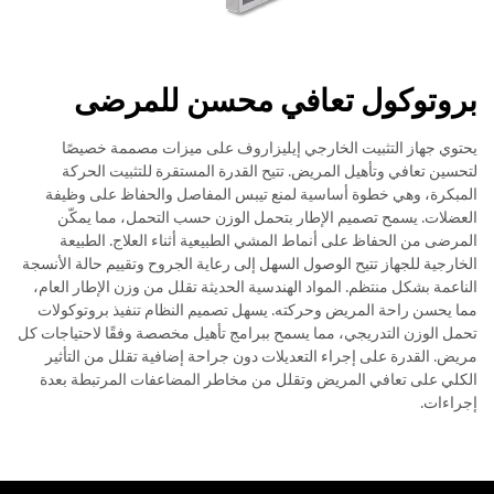
بروتوكول تعافي محسن للمرضى
يحتوي جهاز التثبيت الخارجي إيليزاروف على ميزات مصممة خصيصًا
لتحسين تعافي وتأهيل المريض. تتيح القدرة المستقرة للتثبيت الحركة
المبكرة، وهي خطوة أساسية لمنع تيبس المفاصل والحفاظ على وظيفة
العضلات. يسمح تصميم الإطار بتحمل الوزن حسب التحمل، مما يمكّن
المرضى من الحفاظ على أنماط المشي الطبيعية أثناء العلاج. الطبيعة
الخارجية للجهاز تتيح الوصول السهل إلى رعاية الجروح وتقييم حالة الأنسجة
الناعمة بشكل منتظم. المواد الهندسية الحديثة تقلل من وزن الإطار العام،
مما يحسن راحة المريض وحركته. يسهل تصميم النظام تنفيذ بروتوكولات
تحمل الوزن التدريجي، مما يسمح ببرامج تأهيل مخصصة وفقًا لاحتياجات كل
مريض. القدرة على إجراء التعديلات دون جراحة إضافية تقلل من التأثير
الكلي على تعافي المريض وتقلل من مخاطر المضاعفات المرتبطة بعدة
إجراءات.