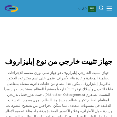
AR
جهاز تثبيت خارجي من نوع إيليزاروف
جهاز التثبيت الخارجي إيليزاروف هو جهاز طبي ثوري مصمم للإجراءات
العظمية المعقدة وإعادة بناء الأطراف. سُمي على اسم مخترعه، الدكتور
غافرييل إيليزاروف، يتكون هذا النظام من حلقات دائرية متصلة بمفاصل
قابلة للتعديل وأسلاك توفر تثبيتاً خارجياً مستقراً للعظام. يستخدم الجهاز مبدأ
التشتت الظاهري (Distraction Osteogenesis)، حيث يعزز فصل تدريجي
لمقاطع العظام تكوين عظام جديدة. هذا النظام المرن يسمح بالتعديلات
الدقيقة في مستويات متعددة، مما يمكّن الجراحين من تصحيح التشوهات،
وزيادة طول الأطراف، وعلاج الكسور المعقدة بدقة ملحوظة. تصميم الإطار
إيليزاروف القابل للتعديل يتيح تكوينات مختلفة لتلبية المتطلبات التشريحية