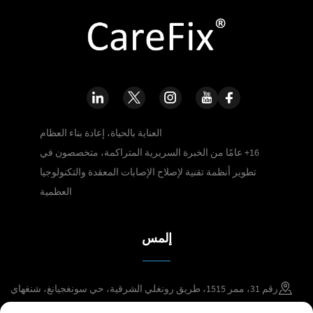
العناية بالحياة، إعادة بناء العظام
16+ عامًا من الخبرة السريرية المتراكمة، متخصصون في
تطوير أنظمة تقنية لإصلاح الإصابات المعقدة والتكنولوجيا
العظمية
إلمس
رقم 31، ممر 1515، طريق رونغلي الشرقية، حي سونغجيانغ، شنغهاي