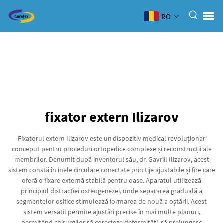
RO
fixator extern Ilizarov
Fixatorul extern Ilizarov este un dispozitiv medical revoluționar
conceput pentru proceduri ortopedice complexe și reconstrucții ale
membrilor. Denumit după inventorul său, dr. Gavriil Ilizarov, acest
sistem constă în inele circulare conectate prin tije ajustabile și fire care
oferă o fixare externă stabilă pentru oase. Aparatul utilizează
principiul distracției osteogenezei, unde separarea graduală a
segmentelor osifice stimulează formarea de nouă a oștării. Acest
sistem versatil permite ajustări precise în mai multe planuri,
permițând chirurgilor să corecteze deformități, să prelungesc