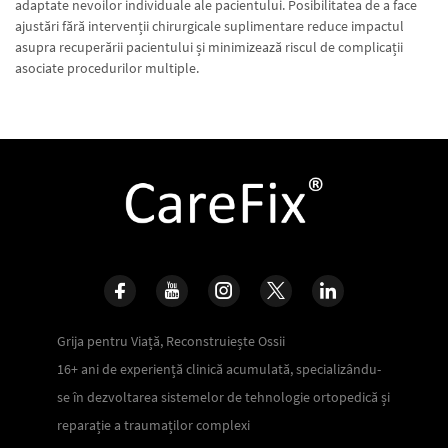
adaptate nevoilor individuale ale pacientului. Posibilitatea de a face
ajustări fără intervenții chirurgicale suplimentare reduce impactul
asupra recuperării pacientului și minimizează riscul de complicații
asociate procedurilor multiple.
Grija pentru Viață, Reconstruiește Ossii
16+ ani de experiență clinică acumulată, specializându-
se în dezvoltarea sistemelor de tehnologie ortopedică și
reparație a traumaților complexi