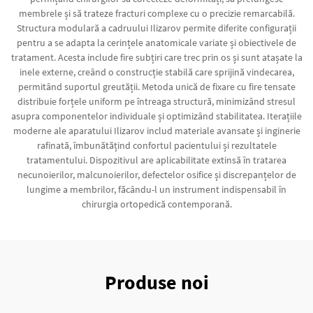
membrele și să trateze fracturi complexe cu o precizie remarcabilă.
Structura modulară a cadruului Ilizarov permite diferite configurații
pentru a se adapta la cerințele anatomicale variate și obiectivele de
tratament. Acesta include fire subțiri care trec prin os și sunt atașate la
inele externe, creând o construcție stabilă care sprijină vindecarea,
permitând suportul greutății. Metoda unică de fixare cu fire tensate
distribuie forțele uniform pe întreaga structură, minimizând stresul
asupra componentelor individuale și optimizând stabilitatea. Iterațiile
moderne ale aparatului Ilizarov includ materiale avansate și inginerie
rafinată, îmbunătățind confortul pacientului și rezultatele
tratamentului. Dispozitivul are aplicabilitate extinsă în tratarea
necunoierilor, malcunoierilor, defectelor osifice și discrepanțelor de
lungime a membrilor, făcându-l un instrument indispensabil în
chirurgia ortopedică contemporană.
Produse noi