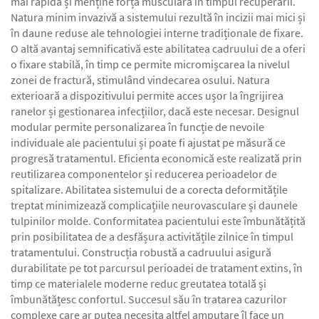
mai rapidă și menține forța musculară în timpul recuperării.
Natura minim invazivă a sistemului rezultă în incizii mai mici și
în daune reduse ale tehnologiei interne tradiționale de fixare.
O altă avantaj semnificativă este abilitatea cadruului de a oferi
o fixare stabilă, în timp ce permite micromișcarea la nivelul
zonei de fractură, stimulând vindecarea osului. Natura
exterioară a dispozitivului permite acces ușor la îngrijirea
ranelor și gestionarea infecțiilor, dacă este necesar. Designul
modular permite personalizarea în funcție de nevoile
individuale ale pacientului și poate fi ajustat pe măsură ce
progresă tratamentul. Eficienta economică este realizată prin
reutilizarea componentelor și reducerea perioadelor de
spitalizare. Abilitatea sistemului de a corecta deformitățile
treptat minimizează complicațiile neurovasculare și daunele
tulpinilor molde. Conformitatea pacientului este îmbunătățită
prin posibilitatea de a desfășura activitățile zilnice în timpul
tratamentului. Construcția robustă a cadruului asigură
durabilitate pe tot parcursul perioadei de tratament extins, în
timp ce materialele moderne reduc greutatea totală și
îmbunătățesc confortul. Succesul său în tratarea cazurilor
complexe care ar putea necesita altfel amputare îl face un