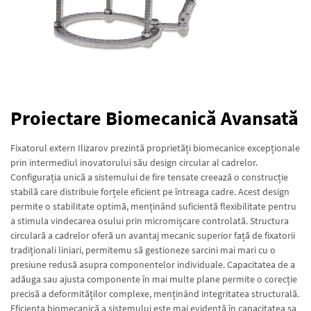
Proiectare Biomecanică Avansată
Fixatorul extern Ilizarov prezintă proprietăți biomecanice excepționale
prin intermediul inovatorului său design circular al cadrelor.
Configurația unică a sistemului de fire tensate creează o construcție
stabilă care distribuie forțele eficient pe întreaga cadre. Acest design
permite o stabilitate optimă, menținând suficientă flexibilitate pentru
a stimula vindecarea osului prin micromișcare controlată. Structura
circulară a cadrelor oferă un avantaj mecanic superior față de fixatorii
tradiționali liniari, permitemu să gestioneze sarcini mai mari cu o
presiune redusă asupra componentelor individuale. Capacitatea de a
adăuga sau ajusta componente în mai multe plane permite o corecție
precisă a deformităților complexe, menținând integritatea structurală.
Eficiența biomecanică a sistemului este mai evidentă în capacitatea sa