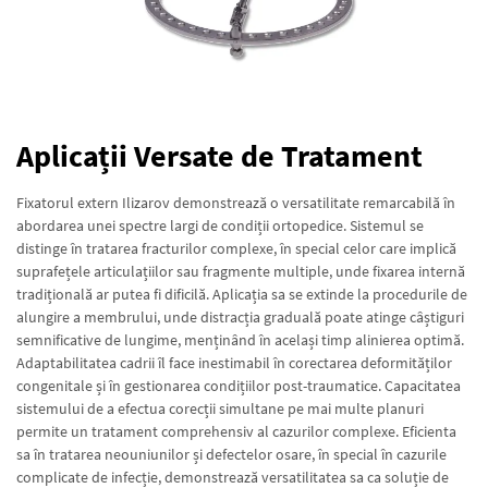
Aplicații Versate de Tratament
Fixatorul extern Ilizarov demonstrează o versatilitate remarcabilă în
abordarea unei spectre largi de condiții ortopedice. Sistemul se
distinge în tratarea fracturilor complexe, în special celor care implică
suprafețele articulațiilor sau fragmente multiple, unde fixarea internă
tradițională ar putea fi dificilă. Aplicația sa se extinde la procedurile de
alungire a membrului, unde distracția graduală poate atinge câștiguri
semnificative de lungime, menținând în același timp alinierea optimă.
Adaptabilitatea cadrii îl face inestimabil în corectarea deformităților
congenitale și în gestionarea condițiilor post-traumatice. Capacitatea
sistemului de a efectua corecții simultane pe mai multe planuri
permite un tratament comprehensiv al cazurilor complexe. Eficienta
sa în tratarea neouniunilor și defectelor osare, în special în cazurile
complicate de infecție, demonstrează versatilitatea sa ca soluție de