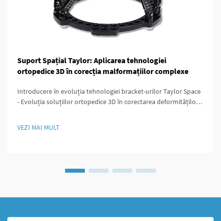
Suport Spațial Taylor: Aplicarea tehnologiei
ortopedice 3D în corecția malformațiilor complexe
Introducere în evoluția tehnologiei bracket-urilor Taylor Space
- Evoluția soluțiilor ortopedice 3D în corectarea deformităților
Medicina ortopedică a evoluat semnificativ de pe vremea când
intervenția chirurgicală însemna incizii mari și un control redus
VEZI MAI MULT
asupra rezultatelor. În acele vremuri...