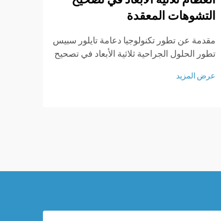
التشوهات المعقدة
للأط
مقدمة عن تطور تكنولوجيا دعامة تايلور سبيس
الطلب
تطور الحلول الجراحية ثلاثية الأبعاد في تصحيح
ذات ا
التشوهات تطورت الطب العظمي بشكل كبير
انتشا
عرض المزيد
عرض ا
منذ الأيام التي كانت تعني فيها الجراحة شقوقاً
الأطف
كبيرةً وعدم التحكم الكبير في النتائج. في
الأطف
الماضي...
الهيك
من ضم