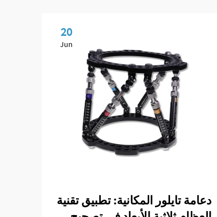
20
Jun
دعامة تايلور المكانية: تطبيق تقنية
الأول
العظام ثلاثية الأبعاد في تصحيح
التث