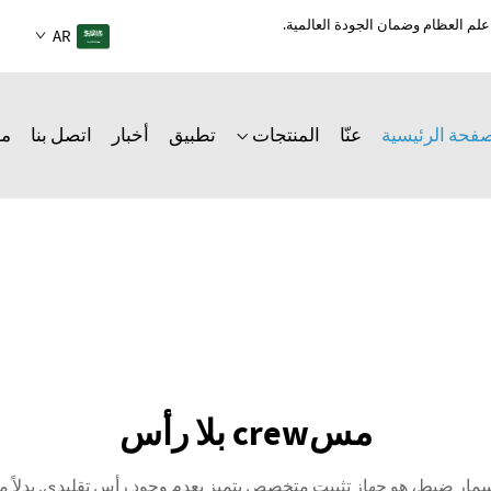
AR
صفحة الرئيسية
عنّا
المنتجات
تطبيق
أخبار
اتصل بنا
مد
مسcrew بلا رأس
دون رأس، يُعرف أيضًا باسم مسمار grub أو مسمار ضبط، هو جهاز تثبيت متخصص يتميز بعدم وجود رأ