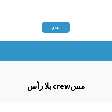
تقدم
مسcrew بلا رأس