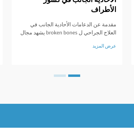
الأطراف
مقدمة عن الدعامات الأحادية الجانب في
العلاج الجراحي ل broken bones يشهد مجال
جراحة العظام تغيرات كبيرة بفضل الدعامات
عرض المزيد
الأحادية الجانب التي توفر مناهج جديدة في
إدارة كسور العظام. لعقود، استخدم الأطباء
بشكل رئيسي التثبيت الخارجي ل...