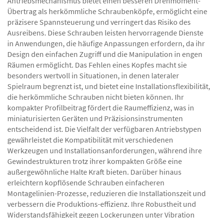
Antriebsmechanismus bietet einen besseren Drehmoment-
Übertrag als herkömmliche Schraubenköpfe, ermöglicht eine
präzisere Spannsteuerung und verringert das Risiko des
Ausreibens. Diese Schrauben leisten hervorragende Dienste
in Anwendungen, die häufige Anpassungen erfordern, da ihr
Design den einfachen Zugriff und die Manipulation in engen
Räumen ermöglicht. Das Fehlen eines Kopfes macht sie
besonders wertvoll in Situationen, in denen lateraler
Spielraum begrenzt ist, und bietet eine Installationsflexibilität,
die herkömmliche Schrauben nicht bieten können. Ihr
kompakter Profilbeitrag fördert die Raumeffizienz, was in
miniaturisierten Geräten und Präzisionsinstrumenten
entscheidend ist. Die Vielfalt der verfügbaren Antriebstypen
gewährleistet die Kompatibilität mit verschiedenen
Werkzeugen und Installationsanforderungen, während ihre
Gewindestrukturen trotz ihrer kompakten Größe eine
außergewöhnliche Halte Kraft bieten. Darüber hinaus
erleichtern kopflösende Schrauben einfacheren
Montagelinien-Prozesse, reduzieren die Installationszeit und
verbessern die Produktions-effizienz. Ihre Robustheit und
Widerstandsfähigkeit gegen Lockerungen unter Vibration