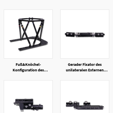
Fuß&Knöchel-
Gerader Fixator des
Konfiguration des
unilateralen Externen
Sechsachsen-Ringexternen
Fixators
Fixators