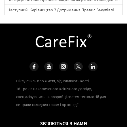
Наступний:
Керівництво З Дотримання Правил Закупівлі Ортопедичних Виробів У Китаї 2025 [Термін: 31 Серпня]
Піклуючись про життя, відновлюють кості
16+ років накопиченого клінічного досвіду,
спеціалізуючись на розробці систем технологій для
виправи складних травм і ортопедії
ЗВ’ЯЖІТЬСЯ З НАМИ