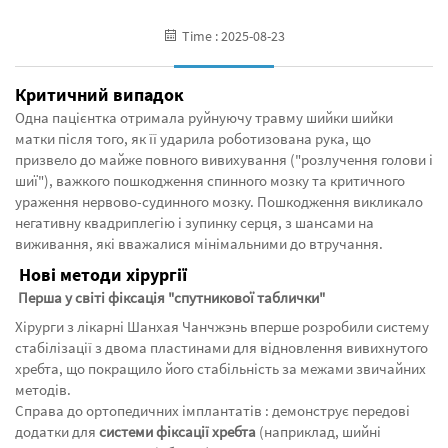
Time : 2025-08-23
Критичний випадок
Одна пацієнтка отримала руйнуючу травму шийки шийки
матки після того, як її ударила роботизована рука, що
призвело до майже повного вивихування ("розлучення голови і
шиї"), важкого пошкодження спинного мозку та критичного
ураження нервово-судинного мозку. Пошкодження викликало
негативну квадриплегію і зупинку серця, з шансами на
виживання, які вважалися мінімальними до втручання.
‌
Нові методи хірургії
‌
Перша у світі фіксація "спутникової таблички"
Хірурги з лікарні Шанхая Чанчжэнь вперше розробили систему
стабілізації з двома пластинами для відновлення вивихнутого
хребта, що покращило його стабільність за межами звичайних
методів.
Справа до ортопедичних імплантатів
: демонструє передові
додатки для
системи фіксації хребта
(наприклад, шийні