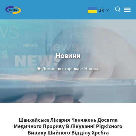
UK
Новини
Домашня сторінка
>
Новини
‌Шанхайська Лікарня Чанчжень Досягла
Медичного Прориву В Лікуванні Рідкісного
Вивиху Шийного Відділу Хребта