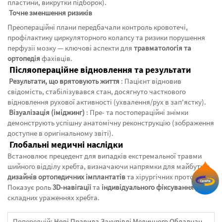
пластини, викрутки підборок).
‌
Точне зменшення ризиків
Преопераційні плани передбачали контроль кровотечі,
профілактику циркуляторного колапсу та ризики порушення
перфузії мозку — ключові аспекти для
травматологія та
ортопедія
фахівців.
‌
Післяопераційне відновлення та результати
‌
Результати, що врятовують життя
: Пацієнт відновив
свідомість, стабілізувався стан, досягнуто часткового
відновлення рухової активності (ухвалення/рух в зап'ястку).
‌
Візуалізація (іміджинг)
: Пре- та постопераційні знімки
демонструють успішну анатомічну реконструкцію (зображення
доступне в оригінальному звіті).
‌
Глобальні медичні наслідки
Встановлює прецедент для випадків екстремальної травми
шийного відділу хребта, визначаючи напрямки для майбутніх
дизайнів ортопедичних імплантатів
та хірургічних протоколів.
Показує роль
3D-навігації
та
індивідуального фіксування
у
складних ураженнях хребта.
Попередній:
Нові Правила Закупівлі Медичного Обладнання: Жорстке Протистояння «надзвичайно Низьким Пропозиціям» Сприяє Здоровому Розвитку Галузі. Контекст Політики: Подолання Хаосу Низької Цінової Конкуренції