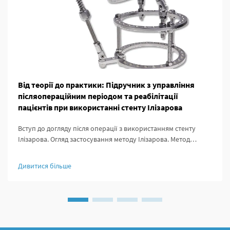
Від теорії до практики: Підручник з управління
післяопераційним періодом та реабілітації
пацієнтів при використанні стенту Ілізарова
Вступ до догляду після операції з використанням стенту
Ілізарова. Огляд застосування методу Ілізарова. Метод
Ілізарова суттєво змінив ортопедичну хірургію, адже дав
можливість здійснювати подовження кісток, стабілізацію
Дивитися більше
уражених ділянок та виправлення деформацій, які раніше
були важкими для лікування.