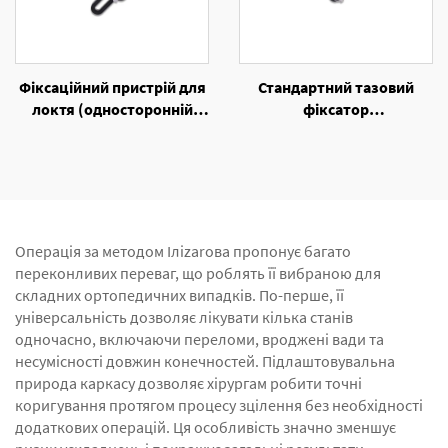
Фіксаційний пристрій для
Стандартний тазовий
локтя (односторонній
фіксатор
зовнішній фіксаційний
одностороннього
пристрій)
зовнішнього фіксаля
Операція за методом Іліzarова пропонує багато
переконливих переваг, що роблять її вибраною для
складних ортопедичних випадків. По-перше, її
універсальність дозволяє лікувати кілька станів
одночасно, включаючи переломи, вроджені вади та
несумісності довжин конечностей. Підлаштовувальна
природа каркасу дозволяє хірургам робити точні
коригування протягом процесу зцілення без необхідності
додаткових операцій. Ця особливість значно зменшує