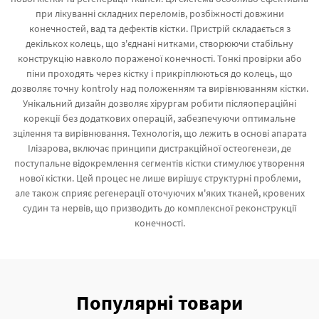
при лікуванні складних переломів, розбіжності довжини
конечностей, вад та дефектів кістки. Пристрій складається з
декількох колець, що з'єднані нитками, створюючи стабільну
конструкцію навколо пораженої конечності. Тонкі провірки або
піни проходять через кістку і прикріплюються до колець, що
дозволяє точну kontrolу над положенням та вирівнюванням кістки.
Унікальний дизайн дозволяє хірургам робити післяопераційні
корекції без додаткових операцій, забезпечуючи оптимальне
зцілення та вирівнювання. Технологія, що лежить в основі апарата
Ілізарова, включає принципи дистракційної остеогенези, де
поступальне відокремлення сегментів кістки стимулює утворення
нової кістки. Цей процес не лише вирішує структурні проблеми,
але також сприяє регенерації оточуючих м'яких тканей, кровених
судин та нервів, що призводить до комплексної реконструкції
конечності.
Популярні товари