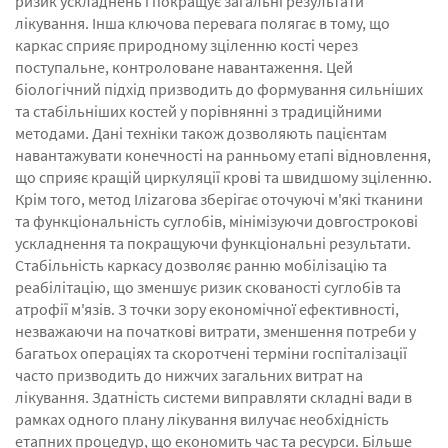
ризик ускладнень і покращує загальні результати
лікування. Інша ключова перевага полягає в тому, що
каркас сприяє природному зціленню кості через
поступальне, контроловане навантаження. Цей
біологічний підхід призводить до формування сильніших
та стабільніших костей у порівнянні з традиційними
методами. Дані техніки також дозволяють пацієнтам
навантажувати конечності на ранньому етапі відновлення,
що сприяє кращій циркуляції крові та швидшому зціленню.
Крім того, метод Іліzarова зберігає оточуючі м'які тканини
та функціональність суглобів, мінімізуючи довгострокові
ускладнення та покращуючи функціональні результати.
Стабільність каркасу дозволяє ранню мобілізацію та
реабілітацію, що зменшує ризик скованості суглобів та
атрофії м'язів. З точки зору економічної ефективності,
незважаючи на початкові витрати, зменшення потреби у
багатьох операціях та скоротчені терміни госпіталізації
часто призводить до нижчих загальних витрат на
лікування. Здатність системи виправляти складні вади в
рамках одного плану лікування вилучає необхідність
етапних процедур, що економить час та ресурси. Більше