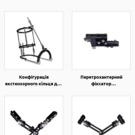
Конфігурація
Перетрохантерний
екстензорного кільця для
фіксатор
лікування еквинуса та
одностороннього
фузії голеностопа
зовнішнього фіксаля