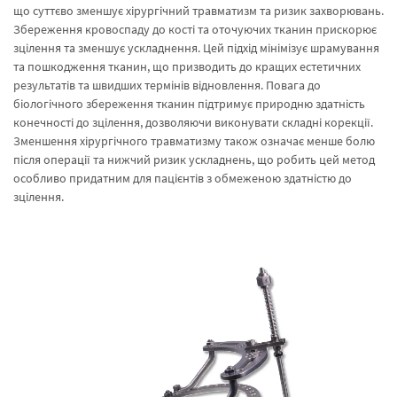
що суттєво зменшує хірургічний травматизм та ризик захворювань.
Збереження кровоспаду до кості та оточуючих тканин прискорює
зцілення та зменшує ускладнення. Цей підхід мінімізує шрамування
та пошкодження тканин, що призводить до кращих естетичних
результатів та швидших термінів відновлення. Повага до
біологічного збереження тканин підтримує природню здатність
конечності до зцілення, дозволяючи виконувати складні корекції.
Зменшення хірургічного травматизму також означає менше болю
після операції та нижчий ризик ускладнень, що робить цей метод
особливо придатним для пацієнтів з обмеженою здатністю до
зцілення.