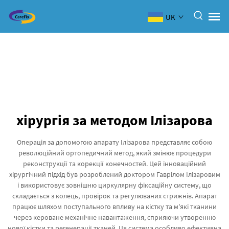
UK
хірургія за методом Ілізарова
Операція за допомогою апарату Ілізарова представляє собою
революційний ортопедичний метод, який змінює процедури
реконструкції та корекції конечностей. Цей інноваційний
хірургічний підхід був розроблений доктором Гаврілом Ілізаровим
і використовує зовнішню циркулярну фіксаційну систему, що
складається з колець, провірок та регулюваних стрижнів. Апарат
працює шляхом поступального впливу на кістку та м'які тканини
через кероване механічне навантаження, сприяючи утворенню
нової кістки та регенерації тканей. Ця система особливо ефективна