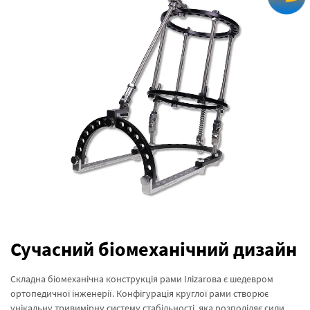
Сучасний біомеханічний дизайн
Складна біомеханічна конструкція рами Іліzarова є шедевром
ортопедичної інженерії. Конфігурація круглої рами створює
унікальну тривимірну систему стабільності, яка розподіляє сили