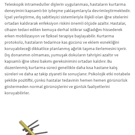
Teleskopik intrameduller dişlerin uygulanması, hastaların kurtarma
deneyimini kapsamlı bir iyileşme yaklaşımlarıyla devrimleştirmektedir.
İçsel yerleştirme, dış sabitleyici sistemleriyle ilişkili olan iğne sitelerini
ortadan kaldırarak enfeksiyon riskini önemli ölçüde azaltır. Hastalar,
cihazın tedavi edilen kemuya derhal istikrar sağladığını hissederek
erken mobilizasyon ve fiziksel terapiye başlayabilir. Kurtarma
protokolü, hastaların tedarince kas gücünü ve eklem esnekliğini
koruyabileceği dikkatlice planlanmış ağırlık taşıma ilerlemesini içerir.
Dış donanımın olmaması, yumuşak dokuların tahrişini azaltır ve
kapsamlı iğne sitesi bakımı gereksinimini ortadan kaldırır. Bu
düzenlenmiş kurtarma süreci genellikle daha kısa hastane kalış
süreleri ve daha az takip ziyareti ile sonuçlanır. Psikolojik etki notabele
şekilde pozitiftir, çünkü hastalar tedavinin hemen hemen görünürlük
göstermeden normal görünüşlerini ve günlük faaliyetlerini
koruyabilirler.