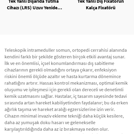
Tek Yanlı Dışarıda Tutma
Tek Yanlı Dış Fixatörün
Cihazı (LRS) Uzuv Yeniden
Kalça Fixatörü
Oluşturma Sistemi
Teleskopik intrameduller somun, ortopedi cerrahisi alanında
kendini farklı bir şekilde gösteren birçok etkili avantaj sunar.
İlk ve en önemlisi, içsel konumlandırması dış sabitleme
cihazlarının gerekli olmadığını ortaya çıkarır, enfeksiyon
riskini önemli ölçüde azaltır ve hasta kurtarma dönemince
rahatlığını artırır. Hassas kontrol mekanizması, optimal kemik
oluşumu ve iyileşmesi için gerekli olan dereceli ve denetimli
kemik uzatmasını sağlar. Hastalar, iç tasarım sayesinde tedavi
sırasında artan hareket kabiliyetinden faydalanır; bu da erken
ağırlık taşıma ve hareket aralığı egzersizlerine izin verir.
Cihazın minimal invaziv ekleme tekniği daha küçük kesilere,
daha az yumuşak doku hasarı ve gelenekselle
karşılaştırıldığında daha az iz bırakmaya neden olur.