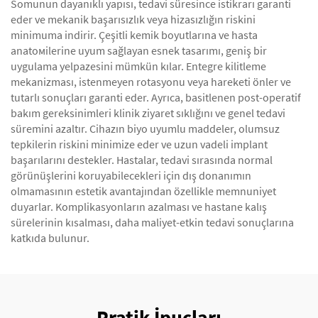
Somunun dayanıklı yapısı, tedavi süresince istikrarı garanti
eder ve mekanik başarısızlık veya hizasızlığın riskini
minimuma indirir. Çeşitli kemik boyutlarına ve hasta
anatомilerine uyum sağlayan esnek tasarımı, geniş bir
uygulama yelpazesini mümkün kılar. Entegre kilitleme
mekanizması, istenmeyen rotasyonu veya hareketi önler ve
tutarlı sonuçları garanti eder. Ayrıca, basitlenen post-operatif
bakım gereksinimleri klinik ziyaret sıklığını ve genel tedavi
süremini azaltır. Cihazın biyo uyumlu maddeler, olumsuz
tepkilerin riskini minimize eder ve uzun vadeli implant
başarılarını destekler. Hastalar, tedavi sırasında normal
görünüşlerini koruyabilecekleri için dış donanımın
olmamasının estetik avantajından özellikle memnuniyet
duyarlar. Komplikasyonların azalması ve hastane kalış
sürelerinin kısalması, daha maliyet-etkin tedavi sonuçlarına
katkıda bulunur.
Pratik İpuçları