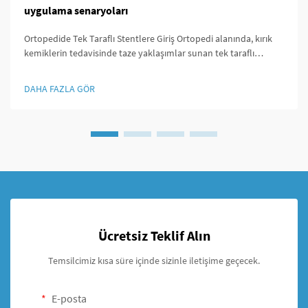
uygulama senaryoları
Ortopedide Tek Taraflı Stentlere Giriş Ortopedi alanında, kırık
kemiklerin tedavisinde taze yaklaşımlar sunan tek taraflı
stentler sayesinde büyük değişiklikler yaşanıyor. Uzun yıllar
boyunca doktorlar genellikle harici fiksasyon cihazlarını tercih
DAHA FAZLA GÖR
ettiler...
Ücretsiz Teklif Alın
Temsilcimiz kısa süre içinde sizinle iletişime geçecek.
E-posta