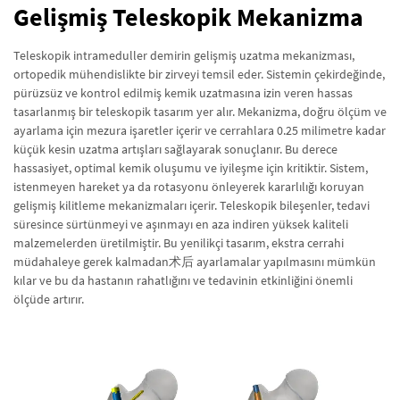
Gelişmiş Teleskopik Mekanizma
Teleskopik intrameduller demirin gelişmiş uzatma mekanizması,
ortopedik mühendislikte bir zirveyi temsil eder. Sistemin çekirdeğinde,
pürüzsüz ve kontrol edilmiş kemik uzatmasına izin veren hassas
tasarlanmış bir teleskopik tasarım yer alır. Mekanizma, doğru ölçüm ve
ayarlama için mezura işaretler içerir ve cerrahlara 0.25 milimetre kadar
küçük kesin uzatma artışları sağlayarak sonuçlanır. Bu derece
hassasiyet, optimal kemik oluşumu ve iyileşme için kritiktir. Sistem,
istenmeyen hareket ya da rotasyonu önleyerek kararlılığı koruyan
gelişmiş kilitleme mekanizmaları içerir. Teleskopik bileşenler, tedavi
süresince sürtünmeyi ve aşınmayı en aza indiren yüksek kaliteli
malzemelerden üretilmiştir. Bu yenilikçi tasarım, ekstra cerrahi
müdahaleye gerek kalmadan术后 ayarlamalar yapılmasını mümkün
kılar ve bu da hastanın rahatlığını ve tedavinin etkinliğini önemli
ölçüde artırır.