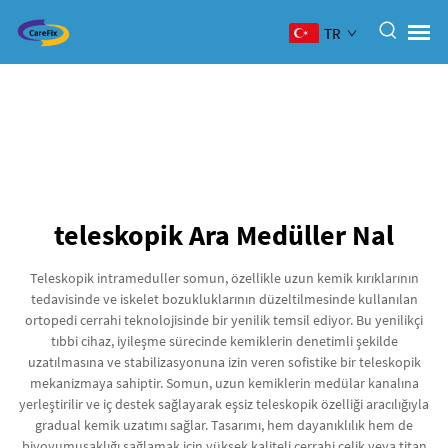
TR
teleskopik Ara Medüller Nal
Teleskopik intrameduller somun, özellikle uzun kemik kırıklarının
tedavisinde ve iskelet bozukluklarının düzeltilmesinde kullanılan
ortopedi cerrahi teknolojisinde bir yenilik temsil ediyor. Bu yenilikçi
tıbbi cihaz, iyileşme sürecinde kemiklerin denetimli şekilde
uzatılmasına ve stabilizasyonuna izin veren sofistike bir teleskopik
mekanizmaya sahiptir. Somun, uzun kemiklerin medülar kanalına
yerleştirilir ve iç destek sağlayarak eşsiz teleskopik özelliği aracılığıyla
gradual kemik uzatımı sağlar. Tasarımı, hem dayanıklılık hem de
biyoyumuşaklığı sağlamak için yüksek kaliteli cerrahi çelik veya titan