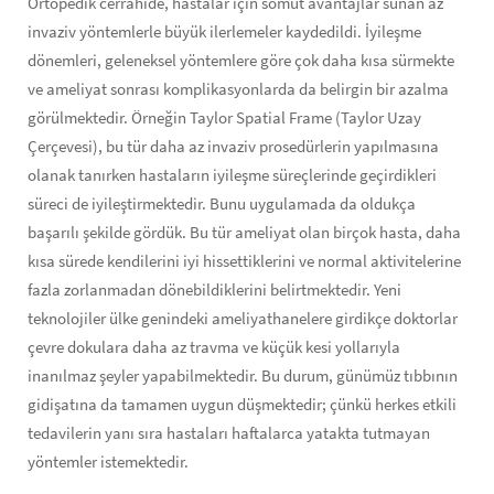
Ortopedik cerrahide, hastalar için somut avantajlar sunan az
invaziv yöntemlerle büyük ilerlemeler kaydedildi. İyileşme
dönemleri, geleneksel yöntemlere göre çok daha kısa sürmekte
ve ameliyat sonrası komplikasyonlarda da belirgin bir azalma
görülmektedir. Örneğin Taylor Spatial Frame (Taylor Uzay
Çerçevesi), bu tür daha az invaziv prosedürlerin yapılmasına
olanak tanırken hastaların iyileşme süreçlerinde geçirdikleri
süreci de iyileştirmektedir. Bunu uygulamada da oldukça
başarılı şekilde gördük. Bu tür ameliyat olan birçok hasta, daha
kısa sürede kendilerini iyi hissettiklerini ve normal aktivitelerine
fazla zorlanmadan dönebildiklerini belirtmektedir. Yeni
teknolojiler ülke genindeki ameliyathanelere girdikçe doktorlar
çevre dokulara daha az travma ve küçük kesi yollarıyla
inanılmaz şeyler yapabilmektedir. Bu durum, günümüz tıbbının
gidişatına da tamamen uygun düşmektedir; çünkü herkes etkili
tedavilerin yanı sıra hastaları haftalarca yatakta tutmayan
yöntemler istemektedir.