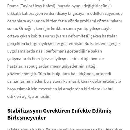
Frame (Taylor Uzay Kafesi), burada oyunu değiştirir çünkü
dikkatli kalibrasyon ve ileri düzey bilgisayar modelleri sayesinde
cerrahlara aynı anda birden fazla yönde problemi çözme imkanı
sunar. Örneğin, kemiğin kırıktan sonra yanlış iyileşmesiyle
ortaya çıkan kubitus varus (varus deformitesi) çeken hastalar
gerçekten belirgin iyileşmeler göstermiştir. Bu kafeslerin gerçek
uygulamalarda nasıl performans gösterdiğine bakan
çalışmalarda hem işlevsel iyileşmelerin arttığı hem de
hastaların sonuçlardan memnuniyetlerinin arttığı
gözlemlenmiştir. Tüm bu bulgulara bakıldığında, ortopedi
uzmanlarının neden bu sistemi karmaşık kemik deformiteleriyle
başa çıkmak için mevcut en iyi araçlardan biri olarak kabul
ettikleri açıkça anlaşılır.
Stabilizasyon Gerektiren Enfekte Edilmiş
Birleşmeyenler
İnfekte olmuş bir fals-ünion (kemik kaynamaması) ile uğraşırken