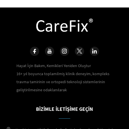
Hayat İçin Bakım, Kemikleri Yeniden Oluştur
16+ yıl boyunca toplamilmiş klinik deneyim, kompleks
travma tamirinin ve ortopedi teknoloji sistemlerinin
geliştirilmesine odaklanılarak
BIZIMLE İLETIŞIME GEÇIN