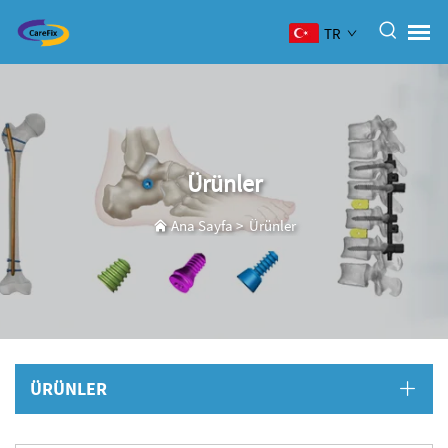
TR
Ürünler
Ana Sayfa
>
Ürünler
ÜRÜNLER