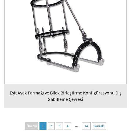
Eşit Ayak Parmağı ve Bilek Birleştirme Konfigürasyonu Dış
Sabitleme Çevresi
...
Önceki
1
2
3
4
14
Sonraki