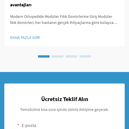
avantajları
Modern Ortopedide Modüler Fıtık Donörlerine Giriş Modüler
fıtık donörleri, her hastanın gerçek ihtiyaçlarına göre kolayca
özelleştirilmesi açısından ortopedi alanında oldukça özel bir
yere sahiptir. Bu fıtık donörlerini dikkat çekici kılan şey ...
DAHA FAZLA GÖR
Ücretsiz Teklif Alın
Temsilcimiz kısa süre içinde sizinle iletişime geçecek.
E-posta