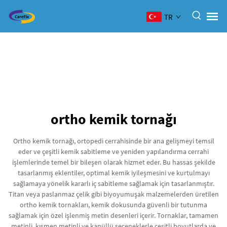
TR
ortho kemik tornağı
Ortho kemik tornağı, ortopedi cerrahisinde bir ana gelişmeyi temsil
eder ve çeşitli kemik sabitleme ve yeniden yapılandırma cerrahi
işlemlerinde temel bir bileşen olarak hizmet eder. Bu hassas şekilde
tasarlanmış eklentiler, optimal kemik iyileşmesini ve kurtulmayı
sağlamaya yönelik kararlı iç sabitleme sağlamak için tasarlanmıştır.
Titan veya paslanmaz çelik gibi biyoyumuşak malzemelerden üretilen
ortho kemik tornakları, kemik dokusunda güvenli bir tutunma
sağlamak için özel işlenmiş metin desenleri içerir. Tornaklar, tamamen
metinli, kısmen metinli ve kanüllü seçeneklerle çeşitli boyutlarda ve