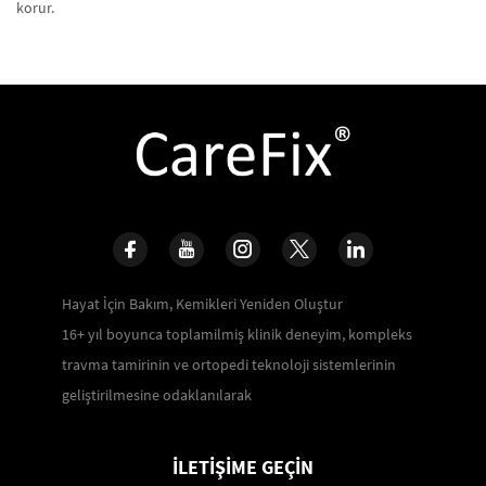
korur.
Hayat İçin Bakım, Kemikleri Yeniden Oluştur
16+ yıl boyunca toplamilmiş klinik deneyim, kompleks
travma tamirinin ve ortopedi teknoloji sistemlerinin
geliştirilmesine odaklanılarak
İLETIŞIME GEÇIN