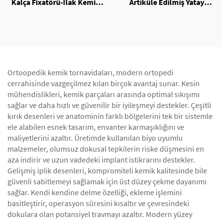
Kalça Fixatörü-İlak Kemik
Artiküle Edilmiş Yatay
Modülü
Fixatör
Ortoopedik kemik tornavidaları, modern ortopedi
cerrahisinde vazgeçilmez kılan birçok avantaj sunar. Kesin
mühendislikleri, kemik parçaları arasında optimal sıkışımı
sağlar ve daha hızlı ve güvenilir bir iyileşmeyi destekler. Çeşitli
kırık desenleri ve anatominin farklı bölgelerini tek bir sistemle
ele alabilen esnek tasarım, envanter karmaşıklığını ve
maliyetlerini azaltır. Üretimde kullanılan biyo uyumlu
malzemeler, olumsuz dokusal tepkilerin riske düşmesini en
aza indirir ve uzun vadedeki implant istikrarını destekler.
Gelişmiş iplik desenleri, kompromiteli kemik kalitesinde bile
güvenli sabitlemeyi sağlamak için üst düzey çekme dayanımı
sağlar. Kendi kendine delme özelliği, ekleme işlemini
basitleştirir, operasyon süresini kısaltır ve çevresindeki
dokulara olan potansiyel travmayı azaltır. Modern yüzey