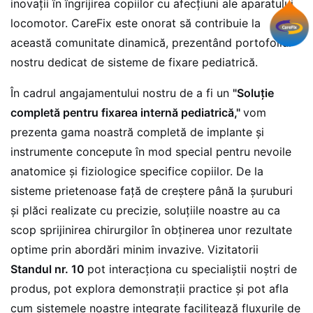
inovații în îngrijirea copiilor cu afecțiuni ale aparatului
locomotor. CareFix este onorat să contribuie la
această comunitate dinamică, prezentând portofoliul
nostru dedicat de sisteme de fixare pediatrică.
În cadrul angajamentului nostru de a fi un
"Soluție
completă pentru fixarea internă pediatrică,"
vom
prezenta gama noastră completă de implante și
instrumente concepute în mod special pentru nevoile
anatomice și fiziologice specifice copiilor. De la
sisteme prietenoase față de creștere până la șuruburi
și plăci realizate cu precizie, soluțiile noastre au ca
scop sprijinirea chirurgilor în obținerea unor rezultate
optime prin abordări minim invazive. Vizitatorii
Standul nr. 10
pot interacționa cu specialiștii noștri de
produs, pot explora demonstrații practice și pot afla
cum sistemele noastre integrate facilitează fluxurile de