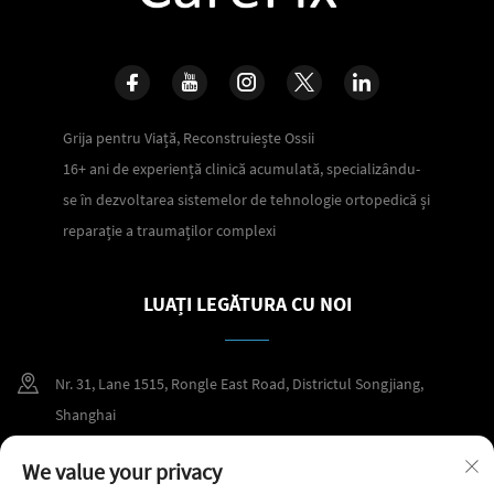
Grija pentru Viață, Reconstruiește Ossii
16+ ani de experiență clinică acumulată, specializându-
se în dezvoltarea sistemelor de tehnologie ortopedică și
reparație a traumaților complexi
LUAȚI LEGĂTURA CU NOI
Nr. 31, Lane 1515, Rongle East Road, Districtul Songjiang,
Shanghai
+86 400 098 2859
We value your privacy