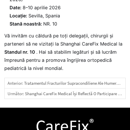
Date:
8–10 aprilie 2026
Locație:
Sevilla, Spania
Stană noastră:
NR. 10
Vă invităm cu căldură pe toți delegații, chirurgii și
parteneri să ne vizitați la Shanghai CareFix Medical la
Standul nr. 10
. Hai să stabilim legături și să lucrăm
împreună pentru a promova îngrijirea ortopedică
pediatrică la nivel mondial.
Anterior:
Tratamentul Fracturilor Supracondiliene Ale Humerusului La Copii
Următor:
Shanghai CareFix Medical Își Reflectă O Participare Reușită La Al 10-Lea Congres Internațional De Traumatologie (ITC2026)