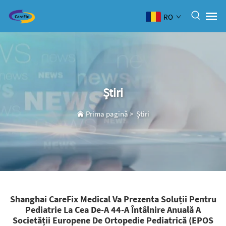
RO
Știri
Prima pagină
>
Știri
Shanghai CareFix Medical Va Prezenta Soluții Pentru
Pediatrie La Cea De-A 44-A Întâlnire Anuală A
Societății Europene De Ortopedie Pediatrică (EPOS